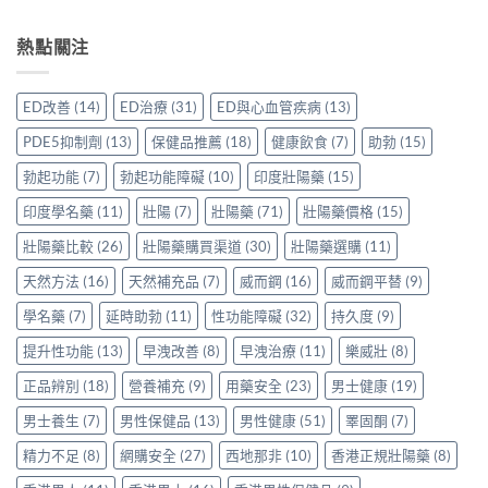
〈樂
哪
較
配
必
威
裡
Sidegra、
方，
讀
壯
熱點關注
買
VI[DK]
香
的
效
先
與
港
注
果
安
保
用
意
評
心？
羅
ED改善
(14)
ED治療
(31)
ED與心血管疾病
(13)
家
事
價：
香
紅
真
項〉
香
港
鑽〉
PDE5抑制劑
(13)
保健品推薦
(18)
健康飲食
(7)
助勃
(15)
實
中
港
用
中
使
用
家
勃起功能
(7)
勃起功能障礙
(10)
印度壯陽藥
(15)
用
家
親
心
親
印度學名藥
(11)
壯陽
(7)
壯陽藥
(71)
壯陽藥價格
(15)
身
得〉
身
分
中
服
壯陽藥比較
(26)
壯陽藥購買渠道
(30)
壯陽藥選購
(11)
享
用
正
天然方法
(16)
天然補充品
(7)
威而鋼
(16)
威而鋼平替
(9)
Levitra
貨
的
渠
學名藥
(7)
延時助勃
(11)
性功能障礙
(32)
持久度
(9)
真
道
實
與
提升性功能
(13)
早洩改善
(8)
早洩治療
(11)
樂威壯
(8)
分
選
享〉
購
正品辨別
(18)
營養補充
(9)
用藥安全
(23)
男士健康
(19)
中
指
南〉
男士養生
(7)
男性保健品
(13)
男性健康
(51)
睪固酮
(7)
中
精力不足
(8)
網購安全
(27)
西地那非
(10)
香港正規壯陽藥
(8)