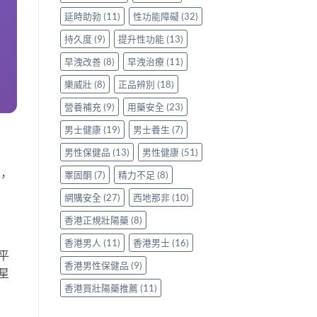
延時助勃
(11)
性功能障礙
(32)
持久度
(9)
提升性功能
(13)
早洩改善
(8)
早洩治療
(11)
樂威壯
(8)
正品辨別
(18)
營養補充
(9)
用藥安全
(23)
男士健康
(19)
男士養生
(7)
男性保健品
(13)
男性健康
(51)
，
睪固酮
(7)
精力不足
(8)
網購安全
(27)
西地那非
(10)
香港正規壯陽藥
(8)
香港男人
(11)
香港男士
(16)
平
香港男性保健品
(9)
星
香港買壯陽藥推薦
(11)