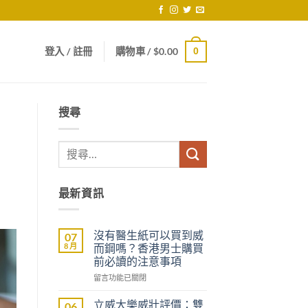
登入 / 註冊
購物車 /
$
0.00
0
搜尋
最新資訊
沒有醫生紙可以買到威
07
8 月
而鋼嗎？香港男士購買
前必讀的注意事項
在
留言功能已關閉
〈沒
有
立威大樂威壯評價：雙
06