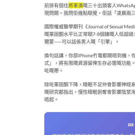
前排有個住
將軍澳
嘅三十出頭客人What
現問題。我問佢幾點瞓覺，佢話「凌晨兩
國際權威醫學期刊《Journal of Sexua
嘅睪固酮水平比正常瞓7-8個鐘嘅人低超
爾蒙——可以話係男人嘅「引擎」。
換句話講，你部iPhone冇電都開唔到
式」，將有限嘅資源留俾生存必需嘅功能。
咗嘅嘢。
除咗睪固酮下降，睡眠不足仲會影響神經
嘅研究都指出，慢性睡眠剝奪會影響陰莖
唔起。
