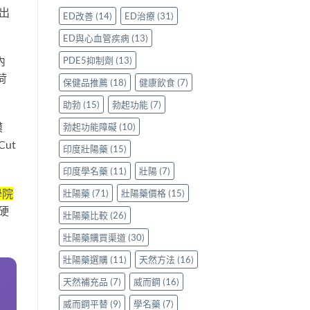
評
香
出
鑽〉
使
ED改善
(14)
ED治療
(31)
價：
港
中
用
香
用
心
ED與心血管疾病
(13)
港
家
得〉
用
親
中
內
PDE5抑制劑
(13)
家
身
荷
親
分
保健品推薦
(18)
健康飲食
(7)
身
享
服
助勃
(15)
勃起功能
(7)
正
用
貨
模
勃起功能障礙
(10)
Levitra
渠
的
道
ut
印度壯陽藥
(15)
真
與
實
選
印度學名藥
(11)
壯陽
(7)
分
購
享〉
指
學院
壯陽藥
(71)
壯陽藥價格
(15)
中
南〉
硬
中
壯陽藥比較
(26)
壯陽藥購買渠道
(30)
壯陽藥選購
(11)
天然方法
(16)
天然補充品
(7)
威而鋼
(16)
威而鋼平替
(9)
學名藥
(7)