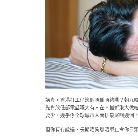
講真，香港打工仔邊個唔係唔夠瞓？朝九晚八
先肯放低部電話嘅大有人在。最近港大做咗
要少，幾乎係全球城市入面排最尾嗰幾個
但你有冇諗過，長期唔夠瞓唔單止令你日