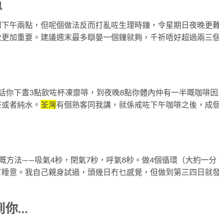
息
到下午兩點，但呢個做法反而打亂咗生理時鐘，令星期日夜晚更
數更加重要。建議週末最多瞓晏一個鐘就夠，千祈唔好超過兩三
話你下晝3點飲咗杯凍齋啡，到夜晚8點你體內仲有一半嘅咖啡因
茶或者純水。
荃灣
有個熟客同我講，就係戒咗下午咖啡之後，成
）
l推廣嘅方法——吸氣4秒，閉氣7秒，呼氣8秒。做4個循環（大約一分
有睡意。我自己親身試過，頭幾日冇乜感覺，但做到第三四日就
到你…