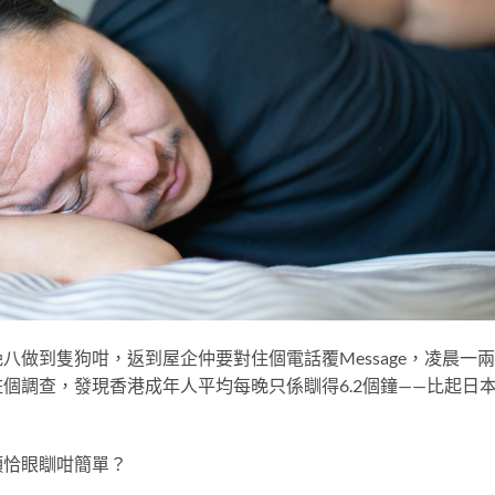
做到隻狗咁，返到屋企仲要對住個電話覆Message，凌晨一
個調查，發現香港成年人平均每晚只係瞓得6.2個鐘——比起日
。
頭恰眼瞓咁簡單？