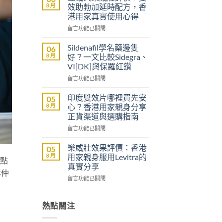
醫
8 月
效助勃加延時配方，香
生
港用家真實使用心得
紙
在
可
留言功能已關閉
〈立
以
威
買
Sildenafil學名藥邊隻
06
大
到
8 月
好？一文比較Sidegra、
樂
威
VI[DK]與保羅紅鑽
威
而
在
壯
留言功能已關閉
鋼
〈Sildenafil
評
嗎？
學
價：
香
印度雙效片哪裡買先安
05
名
雙
港
8 月
心？香港用家親身分享
藥
效
男
正貨渠道與選購指南
邊
助
士
在
隻
留言功能已關閉
勃
購
〈印
好？
加
買
度
一
延
前
樂威壯效果評價：香港
05
雙
文
時
必
8 月
用家親身服用Levitra的
兩點
效
比
配
讀
真實分享
片
較
方，
本仲
的
在
哪
留言功能已關閉
Sidegra、
香
注
〈樂
裡
VI[DK]
港
意
威
買
與
用
事
壯
先
熱點關注
保
家
項〉
效
安
羅
真
中
果
心？
紅
實