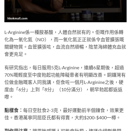
L-Arginine係一種胺基酸，人體自然就有的。佢嘅作用係轉
化為一氧化氮（NO），而一氧化氮正正就係令血管擴張嘅
關鍵物質。血管擴張咗，血流自然順暢，陰莖海綿體充血就
會更充足。
有研究指出，每日服用5克L-Arginine，連續6星期後，超過
70%嘅輕度至中度勃起功能障礙患者有明顯改善。銅鑼灣有
位做金融嘅客人同我講，佢食咗一個月L-Arginine之後，硬
度由「6分」上到「8分」（10分滿分），朝早勃起都返返
嚟。
點樣食：
每日空肚食2-3克，最好運動前半個鐘食，效果更
佳。香港萬寧同屈臣氏都有得賣，大約$200-$400一樽。
副作用注意：
腸胃敏感嘅人可能會肚屙，建議由細劑量開