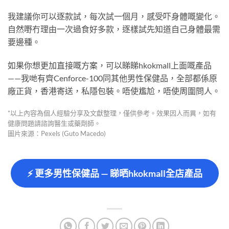
我建議你可以逐款試，每次試一個月，感受吓身體嘅變化。
自然嘢冇理由一次過食好多款，逐樣試先知道自己身體最需
要邊種。
如果你想更加直接嘅方案，可以睇睇hkokmall上面嘅產品
——我哋有齊Cenforce-100同其他男性保健品，全部都係原
廠正貨，香港寄送，私隱包裝。唔使尷尬，唔使周圍問人。
*以上內容為個人經驗分享及文獻整理，僅供參考。效果因人而異，如有
健康問題請諮詢醫生或藥劑師。
圖片來源：Pexels (Guto Macedo)
⚡ 更多男性保健品 — 睇晒hkokmall全店產品