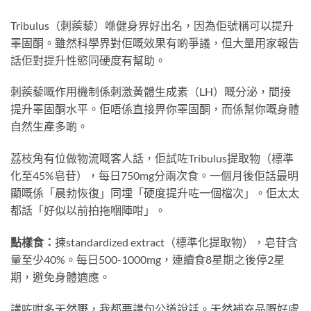
Tribulus（刺蒺藜）喺健身界好出名，因為佢號稱可以提升
睪固酮。雖然科學界對佢嘅效果有啲爭議，但大量用家報告
話佢對提升性慾同硬度有幫助。
刺蒺藜嘅作用機制係刺激黃體生成素（LH）嘅分泌，間接
提升睪固酮水平。佢唔係直接畀你睪固酮，而係幫你嘅身體
自然生產多啲。
荔枝角有位做物流嘅客人話，佢試咗Tribulus提取物（標準
化至45%皂苷），每日750mg分兩次食。一個月後佢話最明
顯嘅係「晨勃恢復」同埋「硬度提升咗一個檔次」。佢太太
都話「好似以前拍拖嗰陣咁」。
點樣食：
揀standardized extract（標準化提取物），皂苷含
量至少40%。每日500-1000mg，連續食8星期之後停2星
期，避免身體適應。
講咗咁多天然嘢，我都要講句公道說話。天然補充品嘅好處