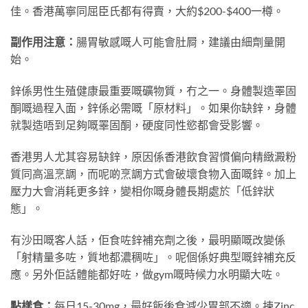
佳。香港萬寧同屈臣氏都有得賣，大約$200-$400一樽。
副作用注意：
腸胃敏感嘅人可能會肚屙，建議由細劑量開
始。
鋅係男性生殖健康最重要嘅礦物質，冇之一。身體製造睪固
酮嘅過程入面，鋅係必需嘅「原材料」。如果你缺鋅，身體
就製造唔到足夠嘅睪固酮，硬度同性慾都會受影響。
香港男人尤其容易缺鋅，原因係香港飲食習慣偏向精緻澱粉
質同高溫烹調，而呢啲烹調方式會破壞食物入面嘅鋅。加上
壓力大會消耗更多鋅，變相你嘅身體長期處於「低鋅狀
態」。
有沙田嘅客人話，佢食咗鋅補充劑之後，最明顯嘅改變係
「射精量多咗，質地都濃稠咗」。呢個係好典型嘅鋅補充反
應。另外佢話體能都好咗，做gym嘅時候力水明顯大咗。
點樣食：
每日15-30mg，最好飯後食減少胃部不適。揀Zinc