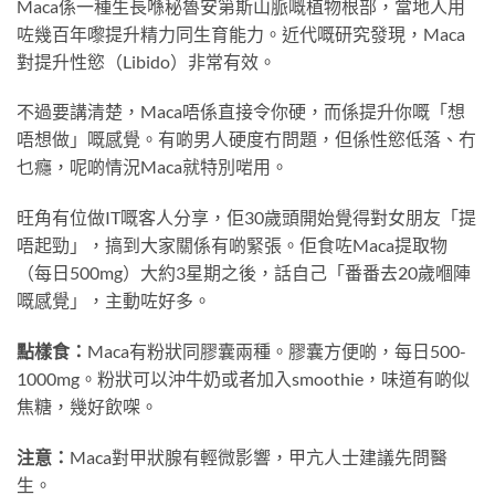
Maca係一種生長喺秘魯安第斯山脈嘅植物根部，當地人用
咗幾百年嚟提升精力同生育能力。近代嘅研究發現，Maca
對提升性慾（Libido）非常有效。
不過要講清楚，Maca唔係直接令你硬，而係提升你嘅「想
唔想做」嘅感覺。有啲男人硬度冇問題，但係性慾低落、冇
乜癮，呢啲情況Maca就特別啱用。
旺角有位做IT嘅客人分享，佢30歲頭開始覺得對女朋友「提
唔起勁」，搞到大家關係有啲緊張。佢食咗Maca提取物
（每日500mg）大約3星期之後，話自己「番番去20歲嗰陣
嘅感覺」，主動咗好多。
點樣食：
Maca有粉狀同膠囊兩種。膠囊方便啲，每日500-
1000mg。粉狀可以沖牛奶或者加入smoothie，味道有啲似
焦糖，幾好飲㗎。
注意：
Maca對甲狀腺有輕微影響，甲亢人士建議先問醫
生。