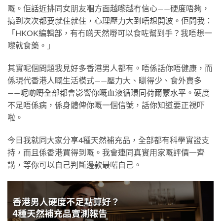
嘅。佢話近排同女朋友嗰方面越嚟越冇信心——硬度唔夠，
搞到次次都要就住就住，心理壓力大到唔想開波。佢問我：
「HKOK編輯部，有冇啲天然嘢可以食咗幫到手？我唔想一
嚟就食藥。」
其實呢個問題我見好多香港男人都有。唔係話你唔健康，而
係現代香港人嘅生活模式——壓力大、瞓得少、食外賣多
——呢啲嘢全部都會影響你嘅血液循環同荷爾蒙水平。硬度
不足唔係病，係身體俾你嘅一個信號，話你知道要正視吓
啦。
今日我就同大家分享4種天然補充品，全部都有科學實證支
持，而且係香港買得到嘅。我會連同真實用家嘅評價一齊
講，等你可以自己判斷邊款最啱自己。