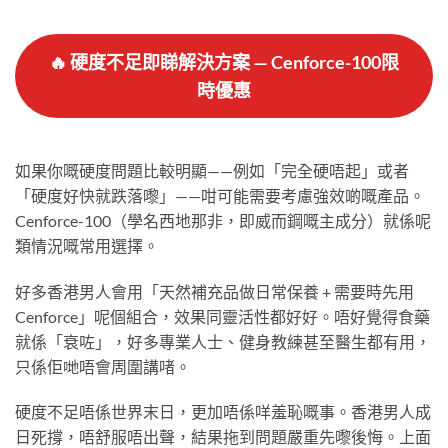
🔥 硬度不足即睇解決方案 — Cenforce-100限
時優惠
如果你嘅硬度問題比較明顯——例如「完全硬唔起」或者
「硬度好快就跌落嚟」——咁可能需要考慮強效啲嘅產品。
Cenforce-100（學名西地那非，即威而鋼嘅主成分）就係呢
類情況嘅常用選擇。
好多香港男人會用「天然補充品做日常保養 + 需要時先用
Cenforce」呢個組合，效果同靈活性都好好。唔好覺得食藥
就係「衰咗」，好多專業人士、健身教練甚至醫生都有用，
只係佢哋唔會周圍講啫。
硬度不足唔係世界末日，更加唔係咩羞恥嘅事。香港男人成
日死撐，唔舒服唔出聲，結果拖到問題嚴重先嚟後悔。上面