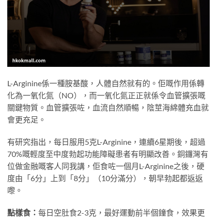
L-Arginine係一種胺基酸，人體自然就有的。佢嘅作用係轉
化為一氧化氮（NO），而一氧化氮正正就係令血管擴張嘅
關鍵物質。血管擴張咗，血流自然順暢，陰莖海綿體充血就
會更充足。
有研究指出，每日服用5克L-Arginine，連續6星期後，超過
70%嘅輕度至中度勃起功能障礙患者有明顯改善。銅鑼灣有
位做金融嘅客人同我講，佢食咗一個月L-Arginine之後，硬
度由「6分」上到「8分」（10分滿分），朝早勃起都返返
嚟。
點樣食：
每日空肚食2-3克，最好運動前半個鐘食，效果更