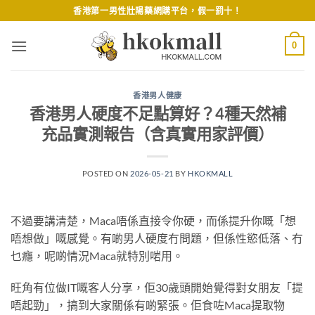
Skip
香港第一男性壯陽藥網購平台，假一罰十！
to
content
0
香港男人健康
香港男人硬度不足點算好？4種天然補
充品實測報告（含真實用家評價）
POSTED ON
2026-05-21
BY
HKOKMALL
不過要講清楚，Maca唔係直接令你硬，而係提升你嘅「想
唔想做」嘅感覺。有啲男人硬度冇問題，但係性慾低落、冇
乜癮，呢啲情況Maca就特別啱用。
旺角有位做IT嘅客人分享，佢30歲頭開始覺得對女朋友「提
唔起勁」，搞到大家關係有啲緊張。佢食咗Maca提取物