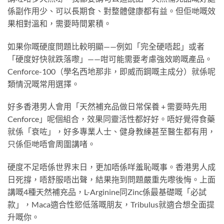
係副作用少、可以長期食、對整體健康都有益。但佢哋嘅效
果相對溫和，需要時間累積。
如果你嘅硬度問題比較明顯——例如「完全硬唔起」或者
「硬度好快就跌落嚟」——咁可能需要考慮強效啲嘅產品。
Cenforce-100（學名西地那非，即威而鋼嘅主成分）就係呢
類情況嘅常用選擇。
好多香港男人會用「天然補充品做日常保養 + 需要時先用
Cenforce」呢個組合，效果同靈活性都好好。唔好覺得食藥
就係「衰咗」，好多專業人士、健身教練甚至醫生都有用，
只係佢哋唔會周圍講啫。
硬度不足唔係世界末日，更加唔係咩羞恥嘅事。香港男人成
日死撐，唔舒服唔出聲，結果拖到問題嚴重先嚟後悔。上面
講嘅4種天然補充品，L-Arginine同Zinc係最基礎嘅「必試
款」，Maca適合性慾低落嘅朋友，Tribulus就適合想全面提
升嘅你。