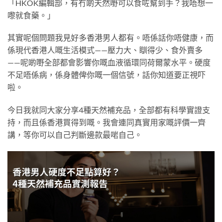
「HKOK編輯部，有冇啲天然嘢可以食咗幫到手？我唔想一
嚟就食藥。」
其實呢個問題我見好多香港男人都有。唔係話你唔健康，而
係現代香港人嘅生活模式——壓力大、瞓得少、食外賣多
——呢啲嘢全部都會影響你嘅血液循環同荷爾蒙水平。硬度
不足唔係病，係身體俾你嘅一個信號，話你知道要正視吓
啦。
今日我就同大家分享4種天然補充品，全部都有科學實證支
持，而且係香港買得到嘅。我會連同真實用家嘅評價一齊
講，等你可以自己判斷邊款最啱自己。