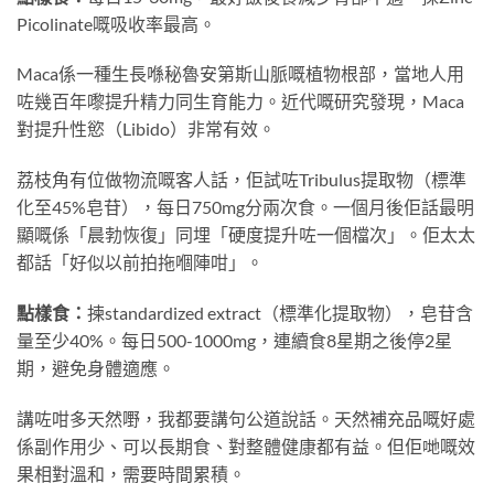
Picolinate嘅吸收率最高。
Maca係一種生長喺秘魯安第斯山脈嘅植物根部，當地人用
咗幾百年嚟提升精力同生育能力。近代嘅研究發現，Maca
對提升性慾（Libido）非常有效。
荔枝角有位做物流嘅客人話，佢試咗Tribulus提取物（標準
化至45%皂苷），每日750mg分兩次食。一個月後佢話最明
顯嘅係「晨勃恢復」同埋「硬度提升咗一個檔次」。佢太太
都話「好似以前拍拖嗰陣咁」。
點樣食：
揀standardized extract（標準化提取物），皂苷含
量至少40%。每日500-1000mg，連續食8星期之後停2星
期，避免身體適應。
講咗咁多天然嘢，我都要講句公道說話。天然補充品嘅好處
係副作用少、可以長期食、對整體健康都有益。但佢哋嘅效
果相對溫和，需要時間累積。