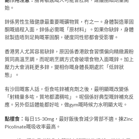
始。
鋅係男性生殖健康最重要嘅礦物質，冇之一。身體製造睪固
酮嘅過程入面，鋅係必需嘅「原材料」。如果你缺鋅，身體
就製造唔到足夠嘅睪固酮，硬度同性慾都會受影響。
香港男人尤其容易缺鋅，原因係香港飲食習慣偏向精緻澱粉
質同高溫烹調，而呢啲烹調方式會破壞食物入面嘅鋅。加上
壓力大會消耗更多鋅，變相你嘅身體長期處於「低鋅狀
態」。
有沙田嘅客人話，佢食咗鋅補充劑之後，最明顯嘅改變係
「射精量多咗，質地都濃稠咗」。呢個係好典型嘅鋅補充反
應。另外佢話體能都好咗，做gym嘅時候力水明顯大咗。
點樣食：
每日15-30mg，最好飯後食減少胃部不適。揀Zinc
Picolinate嘅吸收率最高。