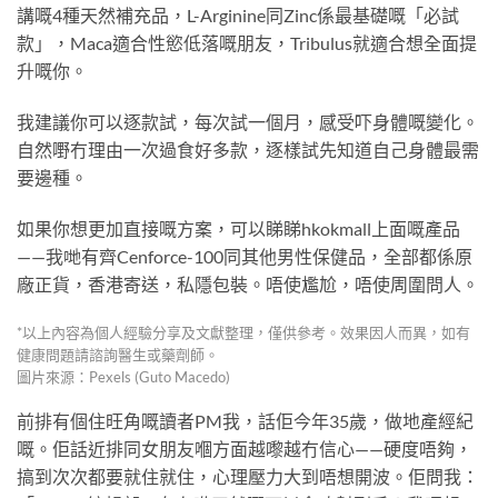
講嘅4種天然補充品，L-Arginine同Zinc係最基礎嘅「必試
款」，Maca適合性慾低落嘅朋友，Tribulus就適合想全面提
升嘅你。
我建議你可以逐款試，每次試一個月，感受吓身體嘅變化。
自然嘢冇理由一次過食好多款，逐樣試先知道自己身體最需
要邊種。
如果你想更加直接嘅方案，可以睇睇hkokmall上面嘅產品
——我哋有齊Cenforce-100同其他男性保健品，全部都係原
廠正貨，香港寄送，私隱包裝。唔使尷尬，唔使周圍問人。
*以上內容為個人經驗分享及文獻整理，僅供參考。效果因人而異，如有
健康問題請諮詢醫生或藥劑師。
圖片來源：Pexels (Guto Macedo)
前排有個住旺角嘅讀者PM我，話佢今年35歲，做地產經紀
嘅。佢話近排同女朋友嗰方面越嚟越冇信心——硬度唔夠，
搞到次次都要就住就住，心理壓力大到唔想開波。佢問我：