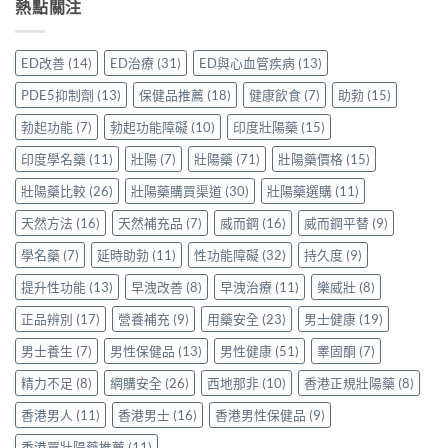
鋼
熱點關注
香
港
鑽〉
實
50mg
港
用
中
使
價
用
家
用
格
家
親
ED改善
(14)
ED治療
(31)
ED與心血管疾病
(13)
心
要
親
身
得〉
多
身
分
PDE5抑制劑
(13)
保健品推薦
(18)
健康飲食
(7)
助勃
(15)
中
少
服
享
才
用
勃起功能
(7)
勃起功能障礙
(10)
印度壯陽藥
(15)
正
合
Levitra
貨
理？
印度學名藥
(11)
壯陽
(7)
壯陽藥
(71)
壯陽藥價格
(15)
的
渠
香
真
道
港
壯陽藥比較
(26)
壯陽藥購買渠道
(30)
壯陽藥選購
(11)
實
與
正
分
選
天然方法
(16)
天然補充品
(7)
威而鋼
(16)
威而鋼平替
(9)
貨
享〉
購
參
中
指
學名藥
(7)
延時助勃
(11)
性功能障礙
(32)
持久度
(9)
考
南〉
價
中
提升性功能
(13)
早洩改善
(8)
早洩治療
(11)
樂威壯
(8)
與
選
正品辨別
(17)
營養補充
(9)
用藥安全
(23)
男士健康
(19)
購
貼
男士養生
(7)
男性保健品
(13)
男性健康
(51)
睪固酮
(7)
士
一
精力不足
(8)
網購安全
(26)
西地那非
(10)
香港正規壯陽藥
(8)
次
看
香港男人
(11)
香港男士
(16)
香港男性保健品
(9)
清〉
中
香港買壯陽藥推薦
(11)