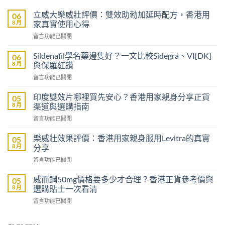
立威大樂威壯評價：雙效助勃加延時配方，香港用
06
8 月
家真實使用心得
在
留言功能已關閉
〈立
威
Sildenafil學名藥邊隻好？一文比較Sidegra、VI[DK]
06
大
8 月
與保羅紅鑽
樂
在
留言功能已關閉
威
〈Sildenafil
壯
學
評
印度雙效片哪裡買先安心？香港用家親身分享正貨
05
名
價：
8 月
渠道與選購指南
藥
雙
在
留言功能已關閉
邊
效
〈印
隻
助
度
好？
樂威壯效果評價：香港用家親身服用Levitra的真實
05
勃
雙
一
8 月
分享
加
效
文
延
在
留言功能已關閉
片
比
時
〈樂
哪
較
配
威
裡
威而鋼50mg價格要多少才合理？香港正貨參考價與
05
Sidegra、
方，
壯
買
8 月
選購貼士一次看清
VI[DK]
香
效
先
與
港
在
留言功能已關閉
果
安
保
用
〈威
評
心？
羅
家
而
價：
香
紅
真