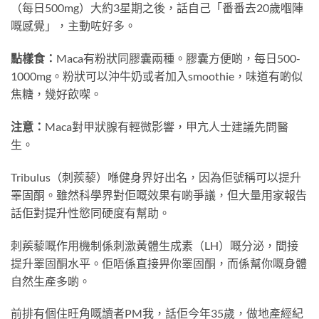
（每日500mg）大約3星期之後，話自己「番番去20歲嗰陣
嘅感覺」，主動咗好多。
點樣食：
Maca有粉狀同膠囊兩種。膠囊方便啲，每日500-
1000mg。粉狀可以沖牛奶或者加入smoothie，味道有啲似
焦糖，幾好飲㗎。
注意：
Maca對甲狀腺有輕微影響，甲亢人士建議先問醫
生。
Tribulus（刺蒺藜）喺健身界好出名，因為佢號稱可以提升
睪固酮。雖然科學界對佢嘅效果有啲爭議，但大量用家報告
話佢對提升性慾同硬度有幫助。
刺蒺藜嘅作用機制係刺激黃體生成素（LH）嘅分泌，間接
提升睪固酮水平。佢唔係直接畀你睪固酮，而係幫你嘅身體
自然生產多啲。
前排有個住旺角嘅讀者PM我，話佢今年35歲，做地產經紀