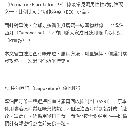
（Premature Ejaculation, PE）係最常見嘅男性性功能障礙
之一，比例比勃起功能障礙（ED）更高。
而針對早洩，全球最多醫生推薦嘅一線藥物就係——**達泊
西汀（Dapoxetine）**，亦即係大家成日聽到嘅「必利勁」
（Priligy）。
本文會由達泊西汀嘅原理、服用方法、劑量選擇、價錢到購
買攻略，一次過同你拆解清楚。
—
## 達泊西汀（Dapoxetine）係乜嘢？
達泊西汀係一種選擇性血清素再回收抑制劑（SSRI），原本
係用嚟治療抑鬱症嘅藥物類別，但達泊西汀特別設計成「速
效、短效」，唔係用嚟日日食，而係**按需要服用**——即係
預計有親密行為之前先食一粒。