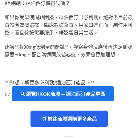
## 總結：達泊西汀值得試嗎？
如果你受早洩問題困擾，達泊西汀（必利勁）絕對係目前最
實證有效嘅選擇。臨床數據紮實、用家口碑正面、副作用可
控，而且係按需要服用，唔影響日常生活。
建議**由30mg低劑量開始試**，觀察身體反應後再決定係咪
需要60mg。配合溝通同放鬆心態，效果會更加理想。
—
**📦 想了解更多必利勁/達泊西汀產品？**
👉
🔍 瀏覽HKOK商城 — 達泊西汀產品專區
🛒 前往商城選購更多產品