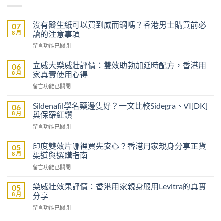
沒有醫生紙可以買到威而鋼嗎？香港男士購買前必
07
8 月
讀的注意事項
在
留言功能已關閉
〈沒
有
立威大樂威壯評價：雙效助勃加延時配方，香港用
06
醫
8 月
家真實使用心得
生
在
留言功能已關閉
紙
〈立
可
威
以
Sildenafil學名藥邊隻好？一文比較Sidegra、VI[DK]
06
大
買
8 月
與保羅紅鑽
樂
到
在
留言功能已關閉
威
威
〈Sildenafil
壯
而
學
評
印度雙效片哪裡買先安心？香港用家親身分享正貨
05
鋼
名
價：
8 月
渠道與選購指南
嗎？
藥
雙
香
在
留言功能已關閉
邊
效
港
〈印
隻
助
男
度
好？
樂威壯效果評價：香港用家親身服用Levitra的真實
05
勃
士
雙
一
8 月
分享
加
購
效
文
延
買
在
留言功能已關閉
片
比
時
前
〈樂
哪
較
配