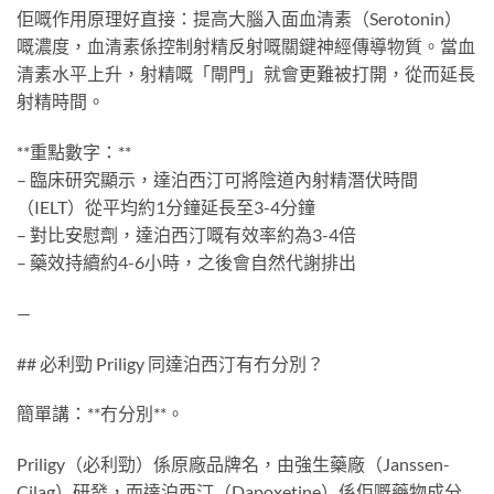
佢嘅作用原理好直接：提高大腦入面血清素（Serotonin）
嘅濃度，血清素係控制射精反射嘅關鍵神經傳導物質。當血
清素水平上升，射精嘅「閘門」就會更難被打開，從而延長
射精時間。
**重點數字：**
– 臨床研究顯示，達泊西汀可將陰道內射精潛伏時間
（IELT）從平均約1分鐘延長至3-4分鐘
– 對比安慰劑，達泊西汀嘅有效率約為3-4倍
– 藥效持續約4-6小時，之後會自然代謝排出
—
## 必利勁 Priligy 同達泊西汀有冇分別？
簡單講：**冇分別**。
Priligy（必利勁）係原廠品牌名，由強生藥廠（Janssen-
Cilag）研發，而達泊西汀（Dapoxetine）係佢嘅藥物成分