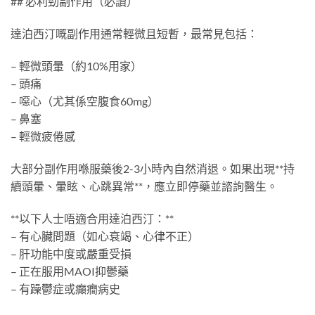
## 必利勁副作用（必讀）
達泊西汀嘅副作用通常輕微且短暫，最常見包括：
– 輕微頭暈（約10%用家）
– 頭痛
– 噁心（尤其係空腹食60mg）
– 鼻塞
– 輕微疲倦感
大部分副作用喺服藥後2-3小時內自然消退。如果出現**持
續頭暈、暈眩、心跳異常**，應立即停藥並諮詢醫生。
**以下人士唔適合用達泊西汀：**
– 有心臟問題（如心衰竭、心律不正）
– 肝功能中度或嚴重受損
– 正在服用MAOI抑鬱藥
– 有躁鬱症或癲癇病史