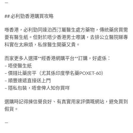
—
## 必利勁香港購買攻略
喺香港，必利勁同達泊西汀屬醫生處方藥物，傳統藥房買需
要有醫生紙。但對於唔少香港男士嚟講，去排公立醫院睇專
科實在太麻煩，私傢醫生開藥又貴。
而家更多人選擇**經香港網購平台**訂購，好處係：
– 唔使醫生紙
– 價錢比藥房平（尤其係印度學名藥POXET-60）
– 順豐速遞直接送上門
– 隱私包裝，唔會俾人知你買咩
選購時記得揀信譽良好、有真實用家評價嘅網站，避免買到
假貨。
—