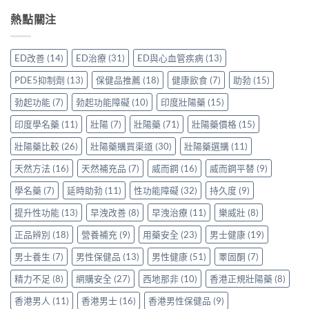
必
威
裡
Sidegra、
方，
讀
壯
熱點關注
買
VI[DK]
香
的
效
先
與
港
注
果
安
保
用
意
評
心？
羅
ED改善
(14)
ED治療
(31)
ED與心血管疾病
(13)
家
事
價：
香
紅
真
項〉
香
港
鑽〉
PDE5抑制劑
(13)
保健品推薦
(18)
健康飲食
(7)
助勃
(15)
實
中
港
用
中
使
用
家
勃起功能
(7)
勃起功能障礙
(10)
印度壯陽藥
(15)
用
家
親
心
親
印度學名藥
(11)
壯陽
(7)
壯陽藥
(71)
壯陽藥價格
(15)
身
得〉
身
分
中
服
壯陽藥比較
(26)
壯陽藥購買渠道
(30)
壯陽藥選購
(11)
享
用
正
天然方法
(16)
天然補充品
(7)
威而鋼
(16)
威而鋼平替
(9)
Levitra
貨
的
渠
學名藥
(7)
延時助勃
(11)
性功能障礙
(32)
持久度
(9)
真
道
實
與
提升性功能
(13)
早洩改善
(8)
早洩治療
(11)
樂威壯
(8)
分
選
享〉
購
正品辨別
(18)
營養補充
(9)
用藥安全
(23)
男士健康
(19)
中
指
南〉
男士養生
(7)
男性保健品
(13)
男性健康
(51)
睪固酮
(7)
中
精力不足
(8)
網購安全
(27)
西地那非
(10)
香港正規壯陽藥
(8)
香港男人
(11)
香港男士
(16)
香港男性保健品
(9)