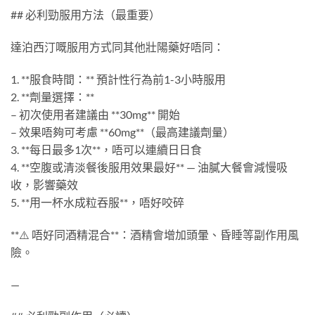
## 必利勁服用方法（最重要）
達泊西汀嘅服用方式同其他壯陽藥好唔同：
1. **服食時間：** 預計性行為前1-3小時服用
2. **劑量選擇：**
– 初次使用者建議由 **30mg** 開始
– 效果唔夠可考慮 **60mg**（最高建議劑量）
3. **每日最多1次**，唔可以連續日日食
4. **空腹或清淡餐後服用效果最好** — 油膩大餐會減慢吸
收，影響藥效
5. **用一杯水成粒吞服**，唔好咬碎
**⚠️ 唔好同酒精混合**：酒精會增加頭暈、昏睡等副作用風
險。
—