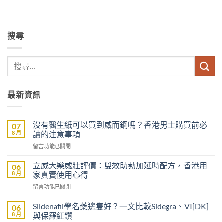
搜尋
最新資訊
沒有醫生紙可以買到威而鋼嗎？香港男士購買前必
07
8 月
讀的注意事項
在
留言功能已關閉
〈沒
有
立威大樂威壯評價：雙效助勃加延時配方，香港用
06
醫
8 月
家真實使用心得
生
在
留言功能已關閉
紙
〈立
可
威
以
Sildenafil學名藥邊隻好？一文比較Sidegra、VI[DK]
06
大
買
8 月
與保羅紅鑽
樂
到