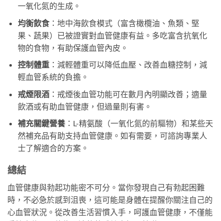
一氧化氮的生成。
均衡飲食
：地中海飲食模式（富含橄欖油、魚類、堅
果、蔬果）已被證實對血管健康有益。多吃富含抗氧化
物的食物，有助保護血管內皮。
控制體重
：減輕體重可以降低血壓、改善血糖控制，減
輕血管系統的負擔。
戒煙限酒
：戒煙後血管功能可在數月內明顯改善；適量
飲酒或有助血管健康，但過量則有害。
補充關鍵營養
：L-精氨酸（一氧化氮的前驅物）和某些天
然補充品有助支持血管健康。如有需要，可諮詢專業人
士了解適合的方案。
總結
血管健康與勃起功能密不可分。當你發現自己有勃起困難
時，不必急於感到沮喪，這可能是身體在提醒你關注自己的
心血管狀況。從改善生活習慣入手，呵護血管健康，不僅能