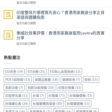
在
留言功能已關閉
威
威
〈Sildenafil
壯
而
學
評
印度雙效片哪裡買先安心？香港用家親身分享正貨
05
鋼
名
價：
8 月
渠道與選購指南
嗎？
藥
雙
香
在
留言功能已關閉
邊
效
港
〈印
隻
助
男
度
好？
樂威壯效果評價：香港用家親身服用Levitra的真實
05
勃
士
雙
一
8 月
分享
加
購
效
文
延
買
在
留言功能已關閉
片
比
時
前
〈樂
哪
較
配
必
威
裡
Sidegra、
方，
讀
壯
熱點關注
買
VI[DK]
香
的
效
先
與
港
注
果
安
保
用
意
評
心？
羅
ED改善
(14)
ED治療
(31)
ED與心血管疾病
(13)
家
事
價：
香
紅
真
項〉
香
港
鑽〉
PDE5抑制劑
(13)
保健品推薦
(18)
健康飲食
(7)
助勃
(15)
實
中
港
用
中
使
用
家
勃起功能
(7)
勃起功能障礙
(10)
印度壯陽藥
(15)
用
家
親
心
親
印度學名藥
(11)
壯陽
(7)
壯陽藥
(71)
壯陽藥價格
(15)
身
得〉
身
分
中
服
壯陽藥比較
(26)
壯陽藥購買渠道
(30)
壯陽藥選購
(11)
享
用
正
天然方法
(16)
天然補充品
(7)
威而鋼
(16)
威而鋼平替
(9)
Levitra