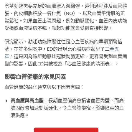
陰莖勃起需要充足的血液流入海綿體，這個過程涉及血管擴
張、內皮細胞釋放一氧化氮（NO）、以及血管平滑肌的正
常鬆弛。如果血管出現問題，例如動脈硬化、血管內皮功能
受損或血液循環不暢，勃起功能就會受到直接影響。
研究顯示，勃起功能障礙往往是心血管疾病的早期預警信
號。在許多個案中，ED的出現比心臟病症狀早了
三至五
年
。這是因為陰莖動脈比冠狀動脈更細，更容易受到血管病
變的影響，因此ED常被視為「心血管健康的晴雨表」。
影響血管健康的常見因素
血管健康的惡化通常與以下因素有關：
高血壓與高血脂
：長期血壓偏高會損害血管內壁，而高
膽固醇會加速動脈硬化，令血管腔變窄，影響陰莖的血
液供應。