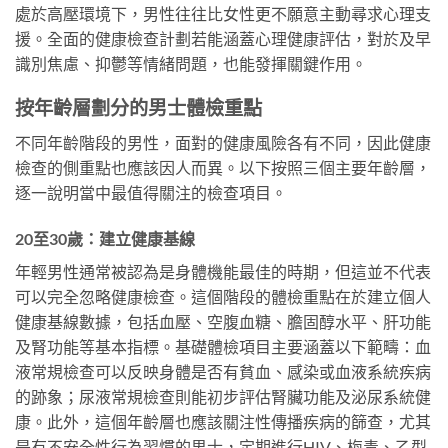
處於高壓環境下，男性往往比女性更不願意主動尋求心理支
援。全面的健康檢查計劃若能涵蓋心理健康評估，對於及早
識別焦慮、抑鬱等情緒問題，也能發揮關鍵作用。
按年齡層劃分的男士體檢重點
不同年齡階段的男性，面對的健康風險各有不同，因此健康
檢查的側重點也應該因人而異。以下按照三個主要年齡層，
逐一說明當中最值得關注的檢查項目。
20至30歲：建立健康基線
年輕男性通常被認為是身體機能最佳的時期，但這並不代表
可以完全忽略健康檢查。這個階段的體檢重點在於建立個人
健康基線數據，包括血壓、空腹血糖、膽固醇水平、肝功能
及腎功能等基本指標。基礎體檢項目主要涵蓋以下範疇：血
液常規檢查可以反映身體是否有貧血、感染或血液系統疾病
的跡象；尿液常規檢查則能初步評估腎臟功能及泌尿系統健
康。此外，這個年齡層也應該關注性傳播疾病的篩查，尤其
是有不安全性行為習慣的男士，定期進行HIV、梅毒、乙型