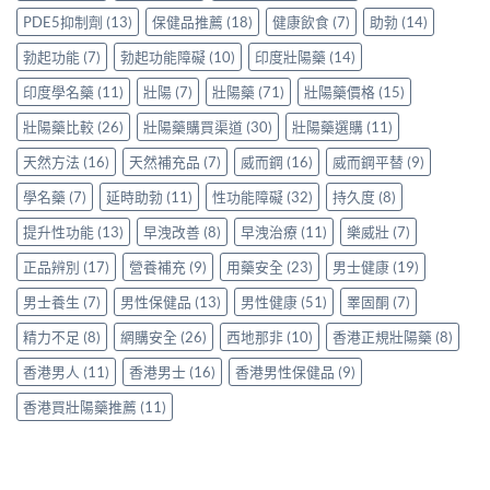
的
渠
貴？
香
真
PDE5抑制劑
(13)
保健品推薦
(18)
健康飲食
(7)
助勃
(14)
道
Vardenafil
港
實
與
學
正
勃起功能
(7)
勃起功能障礙
(10)
印度壯陽藥
(14)
分
選
名
貨
享〉
購
藥
印度學名藥
(11)
壯陽
(7)
壯陽藥
(71)
壯陽藥價格
(15)
參
中
指
比
考
南〉
較：
壯陽藥比較
(26)
壯陽藥購買渠道
(30)
壯陽藥選購
(11)
價
中
一
與
天然方法
(16)
天然補充品
(7)
威而鋼
(16)
威而鋼平替
(9)
文
選
看
購
學名藥
(7)
延時助勃
(11)
性功能障礙
(32)
持久度
(8)
清
貼
邊
士
提升性功能
(13)
早洩改善
(8)
早洩治療
(11)
樂威壯
(7)
款
一
性
次
正品辨別
(17)
營養補充
(9)
用藥安全
(23)
男士健康
(19)
價
看
比
清〉
男士養生
(7)
男性保健品
(13)
男性健康
(51)
睪固酮
(7)
最
中
高〉
精力不足
(8)
網購安全
(26)
西地那非
(10)
香港正規壯陽藥
(8)
中
香港男人
(11)
香港男士
(16)
香港男性保健品
(9)
香港買壯陽藥推薦
(11)