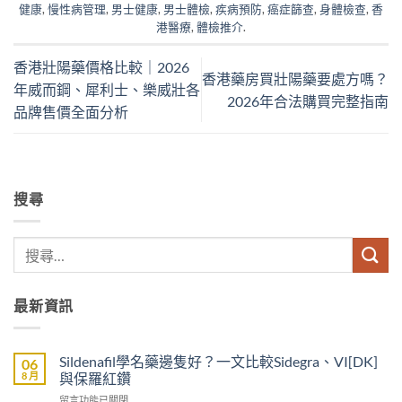
健康
,
慢性病管理
,
男士健康
,
男士體檢
,
疾病預防
,
癌症篩查
,
身體檢查
,
香
港醫療
,
體檢推介
.
香港壯陽藥價格比較｜2026
香港藥房買壯陽藥要處方嗎？
年威而鋼、犀利士、樂威壯各
2026年合法購買完整指南
品牌售價全面分析
搜尋
最新資訊
Sildenafil學名藥邊隻好？一文比較Sidegra、VI[DK]
06
8 月
與保羅紅鑽
在
留言功能已關閉