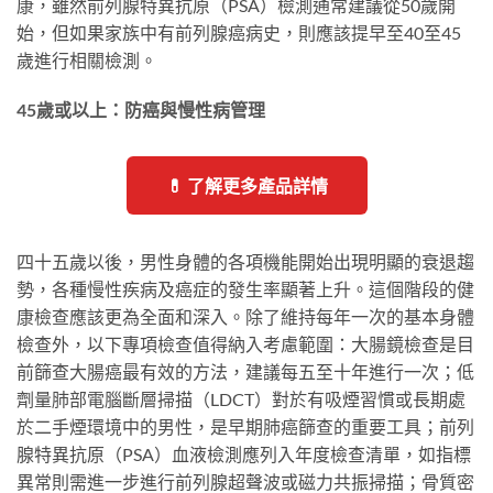
康，雖然前列腺特異抗原（PSA）檢測通常建議從50歲開
始，但如果家族中有前列腺癌病史，則應該提早至40至45
歲進行相關檢測。
45歲或以上：防癌與慢性病管理
💊 了解更多產品詳情
四十五歲以後，男性身體的各項機能開始出現明顯的衰退趨
勢，各種慢性疾病及癌症的發生率顯著上升。這個階段的健
康檢查應該更為全面和深入。除了維持每年一次的基本身體
檢查外，以下專項檢查值得納入考慮範圍：大腸鏡檢查是目
前篩查大腸癌最有效的方法，建議每五至十年進行一次；低
劑量肺部電腦斷層掃描（LDCT）對於有吸煙習慣或長期處
於二手煙環境中的男性，是早期肺癌篩查的重要工具；前列
腺特異抗原（PSA）血液檢測應列入年度檢查清單，如指標
異常則需進一步進行前列腺超聲波或磁力共振掃描；骨質密