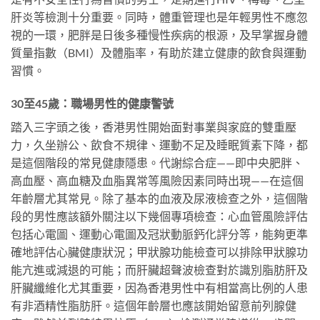
肝炎等檢測十分重要。同時，體重管理也是年輕男性不應忽
視的一環，肥胖是日後多種慢性疾病的根源，及早掌握身體
質量指數（BMI）及體脂率，有助於建立健康的飲食與運動
習慣。
30至45歲：職場男性的健康警號
踏入三字頭之後，香港男性開始面對事業與家庭的雙重壓
力，久坐辦公、飲食不規律、運動不足及睡眠質素下降，都
是這個階段的常見健康隱患。代謝綜合症——即中央肥胖、
高血壓、高血糖及血脂異常等風險因素同時出現——在這個
年齡層尤其常見。除了基本的血液及尿液檢查之外，這個階
段的男性應該額外關注以下幾個專項檢查：心血管風險評估
包括心電圖、運動心電圖及冠狀動脈鈣化評分等，能夠更準
確地評估心臟健康狀況；甲狀腺功能檢查可以排除甲狀腺功
能亢進或減退的可能；而肝臟超聲波檢查對於識別脂肪肝及
肝臟纖維化尤其重要，因為香港男性中有相當高比例的人患
有非酒精性脂肪肝。這個年齡層也應該開始留意前列腺健