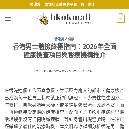
Skip
香港第一男性壯陽藥網購平台，假一罰十！
to
content
0
香港男人健康
香港男士體檢終極指南：2026年全面
健康檢查項目與醫療機構推介
POSTED ON
2026-06-03
BY
HKOKMALL
在香港這個工作節奏急促、生活壓力龐大的都市，健康檢查
已成為每一位男士都應該正視的課題。不少男性往往因為工
作繁忙、自覺身體無大礙，或單純對體檢流程感到不安，而
一再拖延接受定期的健康檢查。然而，許多嚴重疾病在早期
階段幾乎沒有任何明顯症狀，等到身體出現警號時，往往已
經錯過了最佳的治療時機。本文將為你詳細分析香港男士健