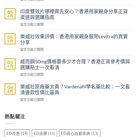
〈Sildenafil
學
印度雙效片哪裡買先安心？香港用家親身分享正貨
05
名
8 月
渠道與選購指南
藥
在
留言功能已關閉
邊
〈印
隻
度
好？
樂威壯效果評價：香港用家親身服用Levitra的真實
05
雙
一
8 月
分享
效
文
在
留言功能已關閉
片
比
〈樂
哪
較
威
裡
威而鋼50mg價格要多少才合理？香港正貨參考價與
05
Sidegra、
壯
買
8 月
選購貼士一次看清
VI[DK]
效
先
與
在
留言功能已關閉
果
安
保
〈威
評
心？
羅
而
價：
樂威壯原廠藥太貴？Vardenafil學名藥比較：一文看
04
香
紅
鋼
香
8 月
清邊款性價比最高
港
鑽〉
50mg
港
用
中
在
留言功能已關閉
價
用
家
〈樂
格
家
親
威
要
親
身
壯
熱點關注
多
身
分
原
少
服
享
廠
才
用
正
藥
合
Levitra
ED改善
(14)
ED治療
(31)
ED與心血管疾病
(13)
貨
太
理？