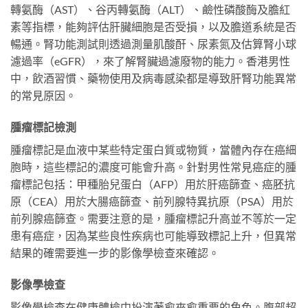
轉氨酶（AST）、谷丙轉氨酶（ALT）、鹼性磷酸酶及膽紅
素等指標，能夠評估肝臟細胞是否受損，以及膽道系統是否
暢通。腎功能測試則透過測量肌酸酐、尿素氮及估算腎小球
濾過率（eGFR），來了解腎臟過濾廢物的能力。香港男性
中，飲酒習慣、藥物使用及病毒感染都是導致肝腎功能異常
的常見原因。
腫瘤標記檢測
腫瘤標記是血液中某些特定蛋白質或物質，當體內存在癌細
胞時，這些標記的濃度可能會升高。針對男性常見癌症的腫
瘤標記包括：甲種胎兒蛋白（AFP）用於肝癌篩查、癌胚抗
原（CEA）用於大腸癌篩查、前列腺特異抗原（PSA）用於
前列腺癌篩查。需要注意的是，腫瘤標記升高並不等於一定
患有癌症，因為某些良性疾病也可能導致標記上升，但異常
結果的確需要進一步的影像學檢查來確認。
影像學檢查
影像學檢查在健康體檢中扮演著愈來愈重要的角色。腹部超