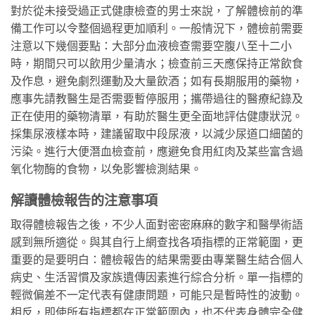
對於從未接受過正式健康檢查的男士來說，了解體檢前的準
備工作可以令整個過程更加順利。一般情況下，體檢前需要
注意以下幾個要點：大部分血液檢查需要空腹八至十二小
時，期間只可以飲用少量清水；檢查前三天應保持正常飲食
及作息，避免劇烈運動及大量飲酒；如有長期服用的藥物，
應事先請教醫生是否需要暫停服用；攜帶過往的醫療紀錄及
正在使用的藥物清單，有助於醫生更全面地評估健康狀況。
採集尿液樣本時，建議留取中段尿液，以減少尿道口細菌的
污染。進行大便潛血檢查前，應避免食用紅肉及某些富含過
氧化物酶的食物，以免影響檢測結果。
解讀體檢報告的注意事項
取得體檢報告之後，不少人面對密密麻麻的數字和醫學術語
感到無所適從。與其自行上網查找各項指標的正常範圍，更
重要的是要明白：體檢報告的結果需要由專業醫生結合個人
病史、生活習慣及家族遺傳因素進行綜合分析。單一指標的
輕微偏差不一定代表有健康問題，可能只是暫時性的波動。
相反，即使所有指標都在正常範圍內，也不代表身體完全健