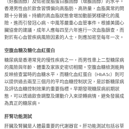
（好膽固醇）及低密度脂蛋白膽固醇（壞膽固醇）的水平。
香港男性由於飲食習慣偏向高脂肪、高熱量，血脂異常的問
題十分普遍。持續的高血脂狀態會增加動脈粥樣硬化的風
險，進而引發冠心病、中風等嚴重心血管事件。根據美國心
臟協會的建議，成年人應每四至六年進行一次血脂篩查，而
對於有心血管疾病風險因素的人士，則應加密至每年一次。
空腹血糖及糖化血紅蛋白
糖尿病是香港常見的慢性疾病之一，而男性患上二型糖尿病
的風險與年齡、體重及家族史密切相關。空腹血糖檢測能夠
反映檢查當時的血糖水平，而糖化血紅蛋白（HbA1c）則可
以提供過去兩至三個月的平均血糖控制狀況，是診斷糖尿病
及評估血糖控制效果的重要指標。早期發現糖尿病前期狀
態，可以透過飲食調整及運動介入來逆轉病情，避免發展成
為真正的糖尿病。
肝腎功能測試
肝臟及腎臟是人體最重要的代謝器官。肝功能測試包括谷草