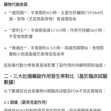
藥物代謝差異
**威而鋼**：半衰期約4小時，主要在肝臟經CYP3A4代
謝，食物（尤其高脂食物）會減慢吸收
**犀利士**：半衰期長達17.5小時，作用可持續36小時，
不受食物影響
**樂威壯**：半衰期約4-5小時，與威而鋼類似，食物影
響較小但高脂餐仍會降低吸收率
這些藥代動力學差異直接影響了副作用的持續時間和強度。
二、三大壯陽藥副作用發生率對比（基於臨床試驗
數據）
以下數據綜合自各藥物III期臨床試驗及FDA不良反應報告：
2.1 頭痛（最常見副作用）
頭痛是PDE5抑制劑最常見的副作用，與血管擴張直接相