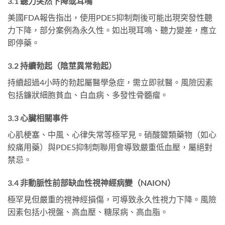
3.1 聽力突然下降或耳鳴
美國FDA報告指出，使用PDE5抑制劑後可能出現突發性聽
力下降，部分案例為永久性。如出現耳鳴、聽力變差，應立
即停藥。
3.2 持續勃起（陰莖異常勃起）
持續超過4小時的勃起屬醫學急症，需立即就醫。風險因素
包括鐮狀細胞貧血、白血病、多發性骨髓瘤。
3.3 心臟相關事件
心肌梗塞、中風、心律失常等極罕見。硝酸鹽類藥物（如心
絞痛用藥）與PDE5抑制劑聯用會導致嚴重低血壓，屬絕對
禁忌。
3.4 非動脈性前部缺血性視神經病變（NAION）
極罕見但嚴重的視神經損傷，可導致永久性視力下降。風險
因素包括小視盤、高血壓、糖尿病、高血脂。