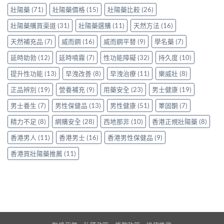
羅
家
事
得〉
香
壯陽藥
(71)
壯陽藥價格
(15)
壯陽藥比較
(26)
紅
真
項〉
中
港
鑽〉
實
中
用
壯陽藥購買渠道
(31)
壯陽藥選購
(11)
天然方法
(16)
中
使
家
用
天然補充品
(7)
威而鋼
(16)
威而鋼平替
(9)
學名藥
(7)
親
心
身
得〉
延時助勃
(12)
延時噴霧
(7)
性功能障礙
(32)
持久度
(10)
分
中
享
提升性功能
(13)
早洩改善
(8)
早洩治療
(11)
樂威壯
(8)
正
貨
正品辨別
(19)
營養補充
(9)
用藥安全
(23)
男士健康
(19)
渠
道
男士養生
(7)
男性保健品
(13)
男性健康
(51)
睪固酮
(7)
與
選
精力不足
(8)
網購安全
(28)
西地那非
(10)
香港正規壯陽藥
(8)
購
指
香港男人
(11)
香港男士
(16)
香港男性保健品
(9)
南〉
中
香港買壯陽藥推薦
(11)