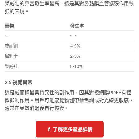
樂威壯的鼻塞發生率最高，這是其對鼻黏膜血管擴張作用較
強的表現。
藥物
發生率
:—
:—:
威而鋼
4-5%
犀利士
2-3%
樂威壯
8-10%
2.5 視覺異常
這是威而鋼最具特異性的副作用，因其對視網膜PDE6有輕
微抑制作用。用戶可能感覺物體帶藍色調或對光線更敏感，
通常在藥效消退後自行恢復。
💊 了解更多產品詳情