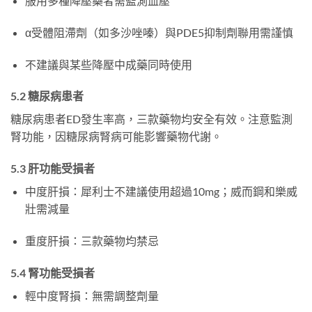
服用多種降壓藥者需監測血壓
α受體阻滯劑（如多沙唑嗪）與PDE5抑制劑聯用需謹慎
不建議與某些降壓中成藥同時使用
5.2 糖尿病患者
糖尿病患者ED發生率高，三款藥物均安全有效。注意監測
腎功能，因糖尿病腎病可能影響藥物代謝。
5.3 肝功能受損者
中度肝損：犀利士不建議使用超過10mg；威而鋼和樂威
壯需減量
重度肝損：三款藥物均禁忌
5.4 腎功能受損者
輕中度腎損：無需調整劑量