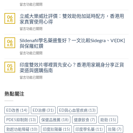
在
留言功能已關閉
持
〈沒
久
有
液
立威大樂威壯評價：雙效助勃加延時配方，香港用
06
醫
要
8 月
家真實使用心得
生
注
在
留言功能已關閉
紙
意
〈立
可
什
威
以
Sildenafil學名藥邊隻好？一文比較Sidegra、VI[DK]
06
麼？
大
買
8 月
與保羅紅鑽
香
樂
到
港
在
留言功能已關閉
威
威
用
〈Sildenafil
壯
而
家
學
評
印度雙效片哪裡買先安心？香港用家親身分享正貨
05
鋼
分
名
價：
8 月
渠道與選購指南
嗎？
享
藥
雙
香
正
在
留言功能已關閉
邊
效
港
貨
〈印
隻
助
男
渠
度
好？
勃
士
道、
雙
熱點關注
一
加
購
價
效
文
延
買
錢
片
比
時
前
與
哪
較
配
ED改善
(14)
ED治療
(31)
ED與心血管疾病
(13)
必
真
裡
Sidegra、
方，
讀
實
買
VI[DK]
香
PDE5抑制劑
(13)
保健品推薦
(18)
健康飲食
(7)
助勃
(15)
的
使
先
與
港
注
用
安
保
勃起功能障礙
(10)
印度壯陽藥
(15)
印度學名藥
(11)
壯陽
(7)
用
意
心
心？