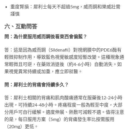
重度腎損：犀利士每天不超過5mg，威而鋼和樂威壯需
謹慎
六、互動問答
問：為什麼服用威而鋼後看東西會偏藍？
答：這是因為威而鋼（Sildenafil）對視網膜中的PDE6酶有
輕微抑制作用，導致藍色視覺敏感度短暫改變。這種現象通
常輕微且可逆，在藥效消退後（約4-6小時）自動消失。如
果視覺異常持續或加重，應立即就醫。
問：犀利士的背痛會持續多久？
答：犀利士相關的背痛和肌肉酸痛通常在服藥後12-24小時
出現，可持續24-48小時。疼痛程度一般為輕至中度，大部
分用戶可自行緩解。適度伸展、熱敷可減輕不適。值得注意
的是，每日服用方案（5mg）的背痛發生率比按需服用
（20mg）更低。