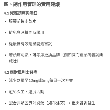
四、副作用管理的實用建議
4.1 減輕頭痛與潮紅
服藥前後多飲水
避免與酒精同時服用
從最低有效劑量開始嘗試
若頭痛明顯，可考慮更換品牌（例如威而鋼頭痛者試樂
威壯）
4.2 應對犀利士背痛
減少劑量至10mg或5mg每日一次方案
避免久坐，適度活動
配合非類固醇消炎藥（如布洛芬），但需諮詢醫生