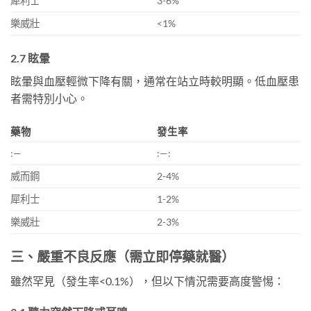
犀利士
3-6%
樂威壯
<1%
2.7 眩暈
眩暈與血壓輕微下降有關，通常在站立時較明顯。低血壓患
者需特別小心。
藥物
發生率
:—
:—:
威而鋼
2-4%
犀利士
1-2%
樂威壯
2-3%
三、嚴重不良反應（需立即停藥就醫）
雖然罕見（發生率<0.1%），但以下情況需要高度警惕：