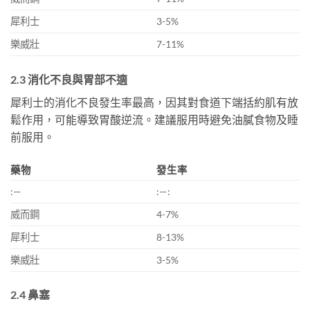
犀利士
3-5%
樂威壯
7-11%
2.3 消化不良與胃部不適
犀利士的消化不良發生率最高，因其對食道下端括約肌有放
鬆作用，可能導致胃酸逆流。建議服用時避免油膩食物及睡
前服用。
藥物
發生率
:—
:—:
威而鋼
4-7%
犀利士
8-13%
樂威壯
3-5%
2.4 鼻塞