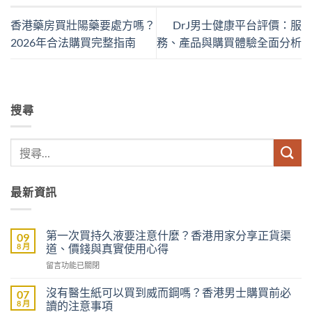
香港藥房買壯陽藥要處方嗎？
DrJ男士健康平台評價：服
2026年合法購買完整指南
務、產品與購買體驗全面分析
搜尋
最新資訊
第一次買持久液要注意什麼？香港用家分享正貨渠
09
8 月
道、價錢與真實使用心得
在
留言功能已關閉
〈第
一
沒有醫生紙可以買到威而鋼嗎？香港男士購買前必
07
次
8 月
讀的注意事項
買