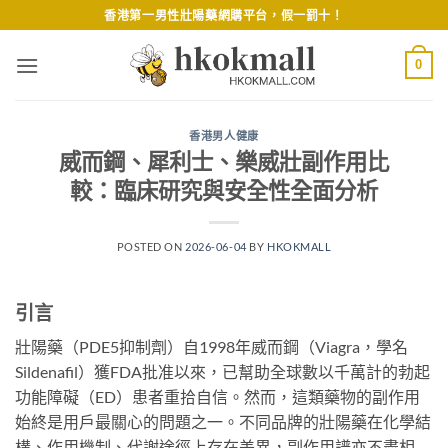
Skip
香港第一男性壯陽藥網購平台，假一罰十！
to
content
0
香港男人健康
威而鋼、犀利士、樂威壯副作用比
較：臨床研究與安全性全面分析
POSTED ON
2026-06-04
BY
HKOKMALL
引言
壯陽藥（PDE5抑制劑）自1998年威而鋼（Viagra，學名
Sildenafil）獲FDA批准以來，已幫助全球數以千萬計的勃起
功能障礙（ED）患者重拾自信。然而，這類藥物的副作用
始終是用戶最關心的問題之一。不同品牌的壯陽藥在化學結
構、作用機制、代謝途徑上存在差異，副作用譜亦不盡相