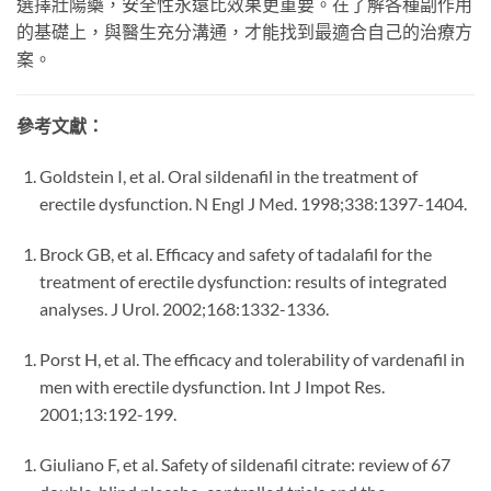
選擇壯陽藥，安全性永遠比效果更重要。在了解各種副作用
的基礎上，與醫生充分溝通，才能找到最適合自己的治療方
案。
參考文獻：
Goldstein I, et al. Oral sildenafil in the treatment of
erectile dysfunction. N Engl J Med. 1998;338:1397-1404.
Brock GB, et al. Efficacy and safety of tadalafil for the
treatment of erectile dysfunction: results of integrated
analyses. J Urol. 2002;168:1332-1336.
Porst H, et al. The efficacy and tolerability of vardenafil in
men with erectile dysfunction. Int J Impot Res.
2001;13:192-199.
Giuliano F, et al. Safety of sildenafil citrate: review of 67