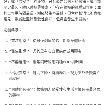
好」或「最安全」的藥物，只有最適合個人的選擇。威而鋼
歷史最久、臨床數據最豐富，但存在獨特的視覺副作用；犀
利士作用時間最長、潮紅發生率最低，但背痛和消化不良較
常見；樂威壯整體耐受性良好，但鼻塞發生率最高。
關鍵建議：
**首次用藥**：從最低劑量開始，觀察身體反應
**醫生指導**：尤其是有心血管疾病或用藥者
**不要混用**：嚴禁同時服用兩種PDE5抑制劑
**出現異常**：聽力下降、持續勃起、視力突然改變需立
即就醫
**個體化選擇**：根據個人耐受性和生活習慣選擇最合適
的藥物