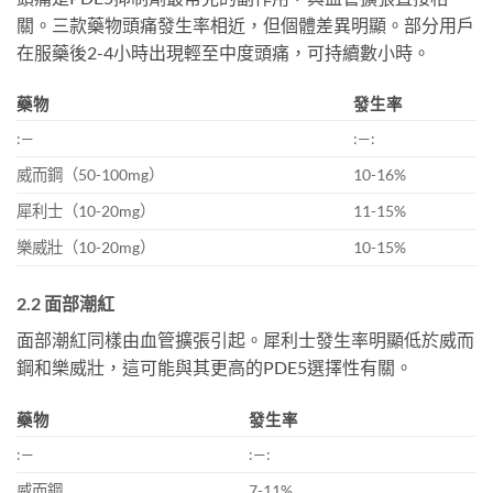
關。三款藥物頭痛發生率相近，但個體差異明顯。部分用戶
在服藥後2-4小時出現輕至中度頭痛，可持續數小時。
藥物
發生率
:—
:—:
威而鋼（50-100mg）
10-16%
犀利士（10-20mg）
11-15%
樂威壯（10-20mg）
10-15%
2.2 面部潮紅
面部潮紅同樣由血管擴張引起。犀利士發生率明顯低於威而
鋼和樂威壯，這可能與其更高的PDE5選擇性有關。
藥物
發生率
:—
:—:
威而鋼
7-11%