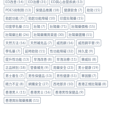
心？
羅
ED改善
(14)
ED治療
(31)
ED與心血管疾病
(13)
家
事
價：
香
紅
真
項〉
香
港
鑽〉
PDE5抑制劑
(13)
保健品推薦
(18)
健康飲食
(7)
助勃
(15)
實
中
港
用
中
使
用
家
勃起功能
(7)
勃起功能障礙
(10)
印度壯陽藥
(15)
用
家
親
心
親
印度學名藥
(11)
壯陽
(7)
壯陽藥
(71)
壯陽藥價格
(15)
身
得〉
身
分
中
服
壯陽藥比較
(26)
壯陽藥購買渠道
(30)
壯陽藥選購
(11)
享
用
正
天然方法
(16)
天然補充品
(7)
威而鋼
(16)
威而鋼平替
(9)
Levitra
貨
的
渠
學名藥
(7)
延時助勃
(11)
性功能障礙
(32)
持久度
(9)
真
道
實
與
提升性功能
(13)
早洩改善
(8)
早洩治療
(11)
樂威壯
(8)
分
選
享〉
購
正品辨別
(18)
營養補充
(9)
用藥安全
(23)
男士健康
(19)
中
指
南〉
男士養生
(7)
男性保健品
(13)
男性健康
(51)
睪固酮
(7)
中
精力不足
(8)
網購安全
(27)
西地那非
(10)
香港正規壯陽藥
(8)
香港男人
(11)
香港男士
(16)
香港男性保健品
(9)
香港買壯陽藥推薦
(11)