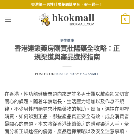
Skip
香港第一男性壯陽藥網購平台，假一罰十！
to
content
0
男性健康
香港連鎖藥房購買壯陽藥全攻略：正
規渠道與產品選擇指南
POSTED ON
2026-06-10
BY
HKOKMALL
在香港，性功能健康問題向來是許多男士難以啟齒卻又切實
關心的課題。隨着年齡增長、生活壓力增加以及作息不規
律，不少男性開始尋求壯陽藥物的幫助。然而，選擇在哪裡
購買、如何辨別正品、哪些產品真正安全有效，成為消費者
最關心的問題。本文將從香港連鎖藥房的購買渠道入手，全
面分析正規途徑的優勢、產品選擇策略以及安全注意事項，