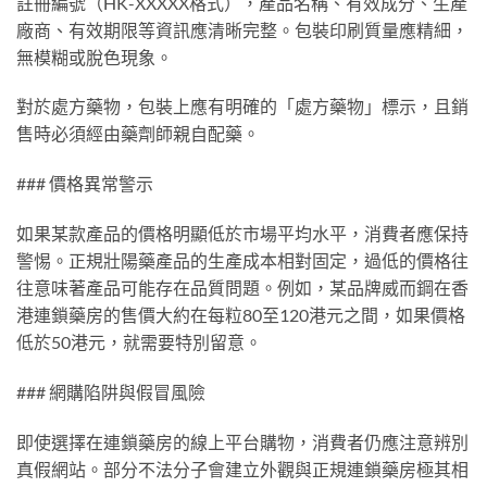
註冊編號（HK-XXXXX格式），產品名稱、有效成分、生產
廠商、有效期限等資訊應清晰完整。包裝印刷質量應精細，
無模糊或脫色現象。
對於處方藥物，包裝上應有明確的「處方藥物」標示，且銷
售時必須經由藥劑師親自配藥。
### 價格異常警示
如果某款產品的價格明顯低於市場平均水平，消費者應保持
警惕。正規壯陽藥產品的生產成本相對固定，過低的價格往
往意味著產品可能存在品質問題。例如，某品牌威而鋼在香
港連鎖藥房的售價大約在每粒80至120港元之間，如果價格
低於50港元，就需要特別留意。
### 網購陷阱與假冒風險
即使選擇在連鎖藥房的線上平台購物，消費者仍應注意辨別
真假網站。部分不法分子會建立外觀與正規連鎖藥房極其相