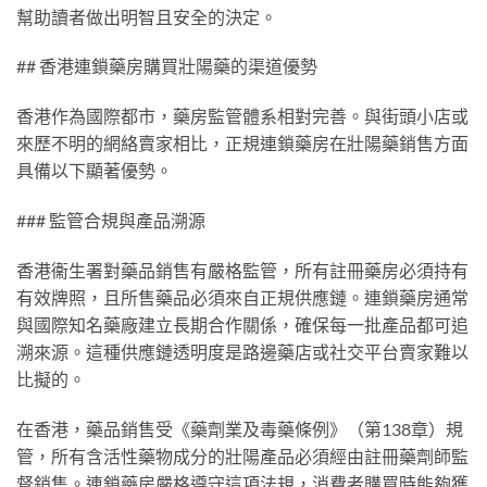
幫助讀者做出明智且安全的決定。
## 香港連鎖藥房購買壯陽藥的渠道優勢
香港作為國際都市，藥房監管體系相對完善。與街頭小店或
來歷不明的網絡賣家相比，正規連鎖藥房在壯陽藥銷售方面
具備以下顯著優勢。
### 監管合規與產品溯源
香港衞生署對藥品銷售有嚴格監管，所有註冊藥房必須持有
有效牌照，且所售藥品必須來自正規供應鏈。連鎖藥房通常
與國際知名藥廠建立長期合作關係，確保每一批產品都可追
溯來源。這種供應鏈透明度是路邊藥店或社交平台賣家難以
比擬的。
在香港，藥品銷售受《藥劑業及毒藥條例》（第138章）規
管，所有含活性藥物成分的壯陽產品必須經由註冊藥劑師監
督銷售。連鎖藥房嚴格遵守這項法規，消費者購買時能夠獲