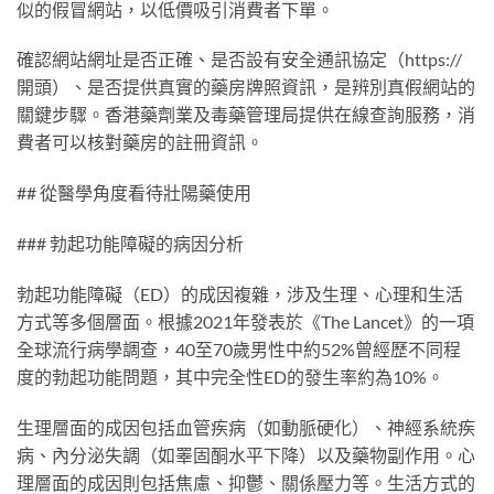
似的假冒網站，以低價吸引消費者下單。
確認網站網址是否正確、是否設有安全通訊協定（https://
開頭）、是否提供真實的藥房牌照資訊，是辨別真假網站的
關鍵步驟。香港藥劑業及毒藥管理局提供在線查詢服務，消
費者可以核對藥房的註冊資訊。
## 從醫學角度看待壯陽藥使用
### 勃起功能障礙的病因分析
勃起功能障礙（ED）的成因複雜，涉及生理、心理和生活
方式等多個層面。根據2021年發表於《The Lancet》的一項
全球流行病學調查，40至70歲男性中約52%曾經歷不同程
度的勃起功能問題，其中完全性ED的發生率約為10%。
生理層面的成因包括血管疾病（如動脈硬化）、神經系統疾
病、內分泌失調（如睪固酮水平下降）以及藥物副作用。心
理層面的成因則包括焦慮、抑鬱、關係壓力等。生活方式的