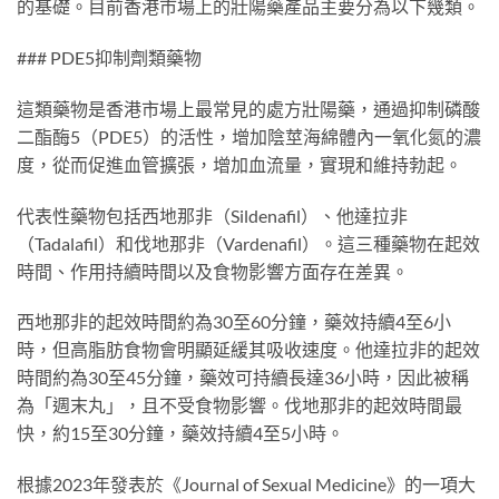
的基礎。目前香港市場上的壯陽藥產品主要分為以下幾類。
### PDE5抑制劑類藥物
這類藥物是香港市場上最常見的處方壯陽藥，通過抑制磷酸
二酯酶5（PDE5）的活性，增加陰莖海綿體內一氧化氮的濃
度，從而促進血管擴張，增加血流量，實現和維持勃起。
代表性藥物包括西地那非（Sildenafil）、他達拉非
（Tadalafil）和伐地那非（Vardenafil）。這三種藥物在起效
時間、作用持續時間以及食物影響方面存在差異。
西地那非的起效時間約為30至60分鐘，藥效持續4至6小
時，但高脂肪食物會明顯延緩其吸收速度。他達拉非的起效
時間約為30至45分鐘，藥效可持續長達36小時，因此被稱
為「週末丸」，且不受食物影響。伐地那非的起效時間最
快，約15至30分鐘，藥效持續4至5小時。
根據2023年發表於《Journal of Sexual Medicine》的一項大