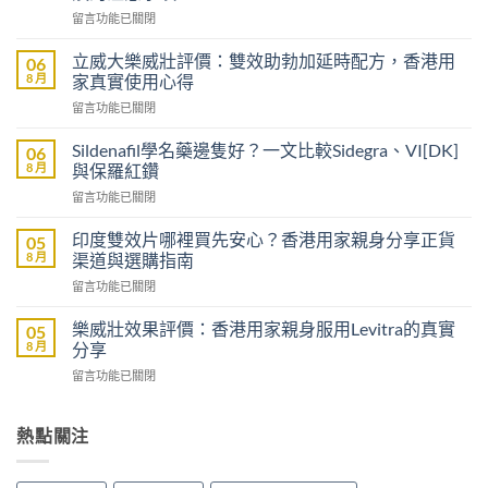
在
留言功能已關閉
〈沒
有
立威大樂威壯評價：雙效助勃加延時配方，香港用
06
醫
8 月
家真實使用心得
生
在
留言功能已關閉
紙
〈立
可
威
以
Sildenafil學名藥邊隻好？一文比較Sidegra、VI[DK]
06
大
買
8 月
與保羅紅鑽
樂
到
在
留言功能已關閉
威
威
〈Sildenafil
壯
而
學
評
印度雙效片哪裡買先安心？香港用家親身分享正貨
05
鋼
名
價：
8 月
渠道與選購指南
嗎？
藥
雙
香
在
留言功能已關閉
邊
效
港
〈印
隻
助
男
度
好？
樂威壯效果評價：香港用家親身服用Levitra的真實
05
勃
士
雙
一
8 月
分享
加
購
效
文
延
買
在
留言功能已關閉
片
比
時
前
〈樂
哪
較
配
必
威
裡
Sidegra、
方，
讀
壯
熱點關注
買
VI[DK]
香
的
效
先
與
港
注
果
安
保
用
意
評