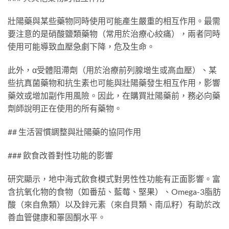
壯陽藥與某些藥物同時使用可能產生嚴重的相互作用。最需
要注意的是硝酸鹽類藥物（常用於治療心絞痛），兩者同時
使用可能導致血壓急劇下降，危及生命。
此外，α受體阻滯劑（用於治療前列腺增生或高血壓）、某
些抗真菌藥物和抗生素也可能與壯陽藥發生相互作用，影響
藥效或增加副作用風險。因此，在購買壯陽藥前，務必向藥
劑師說明正在使用的所有藥物。
## 生活習慣調整與壯陽藥的協同作用
### 飲食改善對性功能的影響
研究顯示，地中海式飲食模式對男性性功能有正面影響。富
含抗氧化物的食物（如番茄、藍莓、堅果）、Omega-3脂肪
酸（來自魚類）以及鋅元素（來自貝類、南瓜籽）有助於改
善血管健康和睪固酮水平。