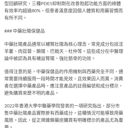
型回顧研究，三種PDE5抑制劑在改善勃起功能方面的總體
有效率均超過80%，但患者滿意度因個人體質和用藥習慣而
有所不同。
### 中藥壯陽保健品
中藥壯陽產品通常以補腎壯陽為核心理念，常見成分包括淫
羊藿、肉蓯蓉、鎖陽、巴戟天、杜仲等。這些成分在中醫理
論中被認為具有補益腎陽、強壯筋骨的功效。
值得注意的是，中藥保健品的作用機制與西藥完全不同，通
常需要持續服用一段時間才能見效，且效果因人而異。消費
者在選擇中藥產品時，應注意產品的註冊編號和成分標示，
避免購買來歷不明的產品。
2022年香港大學中醫藥學院發表的一項研究指出，部分市
售中藥壯陽產品實際摻有西藥成分，這種情況可能導致用藥
風險。因此，從正規連鎖藥房購買有明確標示的產品尤為重
要。