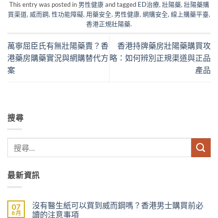
This entry was posted in
男性健康
and tagged
ED治療
,
壯陽藥
,
壯陽藥購
買渠道
,
威而鋼
,
性功能障礙
,
用藥安全
,
男性健康
,
網購安全
,
線上購藥平臺
,
香港正規壯陽藥
.
萬寧屈臣氏有無壯陽藥賣？香
香港持牌藥房壯陽藥購買攻
港藥房購藥實況與網購替代方
略：如何辨別正規渠道與正品
案
產品
搜尋
最新資訊
沒有醫生紙可以買到威而鋼嗎？香港男士購買前必
07
8 月
讀的注意事項