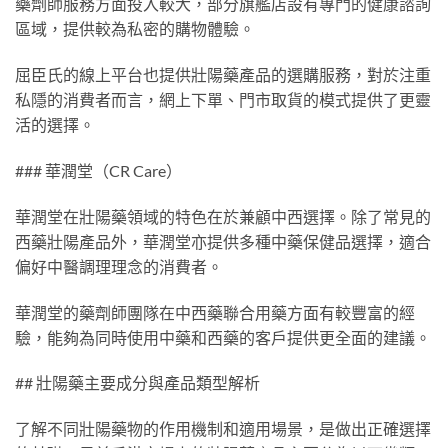
藥劑師服務方面投入較大，部分旗艦店設有專門的健康諮詢
區域，提供較為私密的購物體驗。
屈臣氏的線上平台也提供壯陽藥產品的選購服務，對於注重
私隱的消費者而言，網上下單、門市取貨的模式提供了更靈
活的選擇。
### 華潤堂（CR Care）
華潤堂在壯陽藥領域的特色在於兼顧中西選擇。除了常見的
西藥壯陽產品外，華潤堂亦提供多種中藥保健品選擇，適合
偏好中醫調理理念的消費者。
華潤堂的藥劑師團隊在中西藥聯合用藥方面有較豐富的經
驗，能夠為同時使用中藥和西藥的客戶提供更全面的建議。
## 壯陽藥主要成分與產品類型解析
了解不同壯陽藥物的作用機制和適用場景，是做出正確選擇