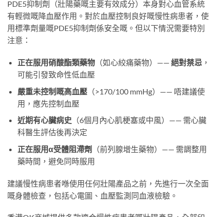
PDE5抑制劑（壯陽藥嘅主要有效成分）本身對心血管系統
有輕微嘅降血壓作用。對於血壓控制良好嘅慢性病患者，使
用標準劑量嘅PDE5抑制劑係安全嘅。但以下情況需要特別
注意：
正在服用硝酸酯類藥物
（如心絞痛藥物）——
絕對禁忌
，
可能引發致命性低血壓
嚴重未控制嘅高血壓
（>170/100 mmHg）—— 唔建議使
用，應先控制血壓
近期有心臟病史
（6個月內心肌梗塞或中風）—— 需心臟
科醫生評估後再決定
正在服用α受體阻滯劑
（前列腺增生藥物）—— 需調整用
藥時間，避免同時服用
建議慢性病患者喺使用任何壯陽產品之前，先進行一次全面
嘅身體檢查，包括心電圖、血壓監測同血液檢驗。