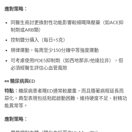
應對策略：
同醫生商討更換對性功能影響較細嘅降壓藥（如ACE抑
制劑或ARB類）
控制鹽分攝入（每日<5克）
規律運動，每周至少150分鐘中等強度運動
可考慮使用PDE5抑制劑（如西地那非/他達拉非），但
必須經醫生評估心血管風險
🍬 糖尿病與ED
特點：
糖尿病患者嘅ED通常較嚴重，而且隨著病程延長而
惡化。典型表現包括勃起啟動困難、維持硬度不足、射精功
能異常等。
應對策略：