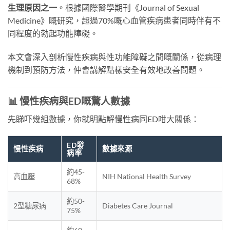
生理原因之一
。根據國際醫學期刊《Journal of Sexual
Medicine》嘅研究，超過70%嘅心血管疾病患者同時伴有不
同程度的勃起功能障礙。
本文會深入剖析慢性疾病與性功能障礙之間嘅關係，從病理
機制到預防方法，仲會講解點樣安全有效地改善問題。
📊 慢性疾病與ED嘅驚人數據
先睇吓幾組數據，你就明點解慢性病同ED咁大關係：
ED發
慢性疾病
數據來源
病率
約45-
高血壓
NIH National Health Survey
68%
約50-
2型糖尿病
Diabetes Care Journal
75%