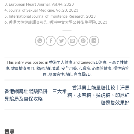
3. European Heart Journal, Vol.44, 2023
4. Journal of Sexual Medicine, Vol.20, 2023
5. International Journal of Impotence Research, 2023
6. 香港男性健康調查報告, 香港中文大學公共衛生學院, 2023
This entry was posted in
香港男人健康
and tagged
ED治療
,
三高男性健
康
,
健康檢查項目
,
勃起功能障礙
,
安全用藥
,
心臟病
,
心血管健康
,
慢性病管
理
,
糖尿病性功能
,
高血壓ED
.
香港男士能量糖比較｜汗馬
香港網購壯陽藥陷阱｜三大常
糖、永春糖、猛虎糖、印尼紅
見騙局及自保攻略
糖邊隻效果好
搜尋