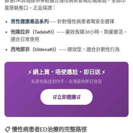
香港OK商城提供多款適合慢性病患者嘅壯陽產品，全部印
度原裝進口，正品保證：
男性健康產品系列
—— 針對慢性病患者嘅安全選擇
他達拉非（Tadalafil）
—— 藥效長達36小時，劑量靈活，
適合日常使用
西地那非（Sildenafil）
—— 速效型，適合計劃性行為
⚡ 網上買・唔使尷尬・即日送 ⚡
私密包裝送到你手・全港最快即日發貨
🛒立即選購🛒
📋 慢性病患者ED治療的完整路徑