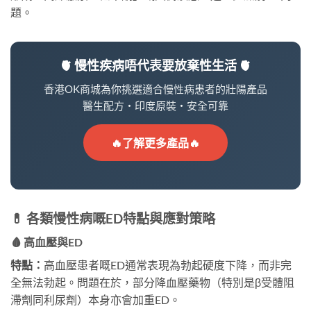
題。
🫀 慢性疾病唔代表要放棄性生活 🫀
香港OK商城為你挑選適合慢性病患者的壯陽產品
醫生配方・印度原裝・安全可靠
🔥了解更多產品🔥
💊 各類慢性病嘅ED特點與應對策略
🩸 高血壓與ED
特點：
高血壓患者嘅ED通常表現為勃起硬度下降，而非完
全無法勃起。問題在於，部分降血壓藥物（特別是β受體阻
滯劑同利尿劑）本身亦會加重ED。