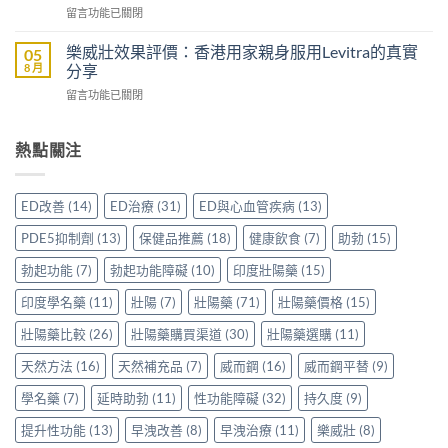
雙
香
在
留言功能已關閉
邊
效
港
〈印
隻
助
男
度
好？
樂威壯效果評價：香港用家親身服用Levitra的真實
05
勃
士
雙
一
8 月
分享
加
購
效
文
延
買
在
留言功能已關閉
片
比
時
前
〈樂
哪
較
配
必
威
裡
Sidegra、
方，
讀
壯
熱點關注
買
VI[DK]
香
的
效
先
與
港
注
果
安
保
用
意
評
心？
羅
ED改善
(14)
ED治療
(31)
ED與心血管疾病
(13)
家
事
價：
香
紅
真
項〉
香
港
鑽〉
PDE5抑制劑
(13)
保健品推薦
(18)
健康飲食
(7)
助勃
(15)
實
中
港
用
中
使
用
家
勃起功能
(7)
勃起功能障礙
(10)
印度壯陽藥
(15)
用
家
親
心
親
印度學名藥
(11)
壯陽
(7)
壯陽藥
(71)
壯陽藥價格
(15)
身
得〉
身
分
中
服
壯陽藥比較
(26)
壯陽藥購買渠道
(30)
壯陽藥選購
(11)
享
用
正
天然方法
(16)
天然補充品
(7)
威而鋼
(16)
威而鋼平替
(9)
Levitra
貨
的
渠
學名藥
(7)
延時助勃
(11)
性功能障礙
(32)
持久度
(9)
真
道
實
與
提升性功能
(13)
早洩改善
(8)
早洩治療
(11)
樂威壯
(8)
分
選