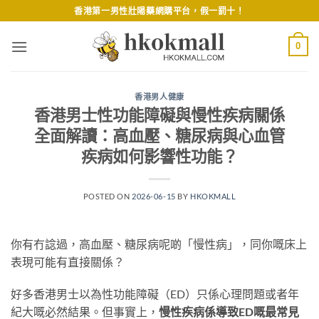
Skip
香港第一男性壯陽藥網購平台，假一罰十！
to
content
0
香港男人健康
香港男士性功能障礙與慢性疾病關係
全面解讀：高血壓、糖尿病與心血管
疾病如何影響性功能？
POSTED ON
2026-06-15
BY
HKOKMALL
你有冇諗過，高血壓、糖尿病呢啲「慢性病」，同你嘅床上
表現可能有直接關係？
好多香港男士以為性功能障礙（ED）只係心理問題或者年
紀大嘅必然結果。但事實上，
慢性疾病係導致ED嘅最常見