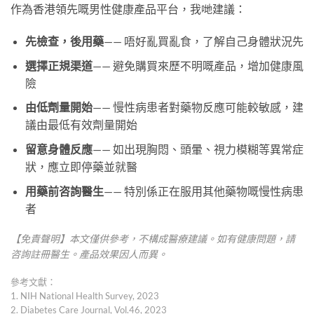
作為香港領先嘅男性健康產品平台，我哋建議：
先檢查，後用藥
—— 唔好亂買亂食，了解自己身體狀況先
選擇正規渠道
—— 避免購買來歷不明嘅產品，增加健康風
險
由低劑量開始
—— 慢性病患者對藥物反應可能較敏感，建
議由最低有效劑量開始
留意身體反應
—— 如出現胸悶、頭暈、視力模糊等異常症
狀，應立即停藥並就醫
用藥前咨詢醫生
—— 特別係正在服用其他藥物嘅慢性病患
者
【免責聲明】本文僅供參考，不構成醫療建議。如有健康問題，請
咨詢註冊醫生。產品效果因人而異。
參考文獻：
1. NIH National Health Survey, 2023
2. Diabetes Care Journal, Vol.46, 2023