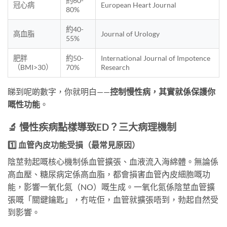
約60-
冠心病
European Heart Journal
80%
約40-
高血脂
Journal of Urology
55%
肥胖
約50-
International Journal of Impotence
（BMI>30）
70%
Research
睇到呢啲數字，你就明白——
控制慢性病，其實就係保護你
嘅性功能
。
🔬 慢性疾病點樣導致ED？三大病理機制
1️⃣ 血管內皮功能受損（最常見原因）
陰莖勃起嘅核心機制係血管擴張、血液流入海綿體。無論係
高血壓、糖尿病定係高血脂，都會損害血管內皮細胞嘅功
能，影響一氧化氮（NO）嘅生成。一氧化氮係陰莖血管擴
張嘅「關鍵鑰匙」，冇咗佢，血管就擴張唔到，勃起自然受
到影響。