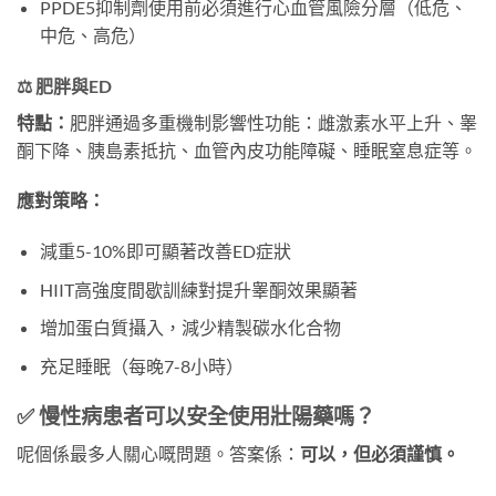
PPDE5抑制劑使用前必須進行心血管風險分層（低危、
中危、高危）
⚖️ 肥胖與ED
特點：
肥胖通過多重機制影響性功能：雌激素水平上升、睾
酮下降、胰島素抵抗、血管內皮功能障礙、睡眠窒息症等。
應對策略：
減重5-10%即可顯著改善ED症狀
HIIT高強度間歇訓練對提升睾酮效果顯著
增加蛋白質攝入，減少精製碳水化合物
充足睡眠（每晚7-8小時）
✅ 慢性病患者可以安全使用壯陽藥嗎？
呢個係最多人關心嘅問題。答案係：
可以，但必須謹慎。