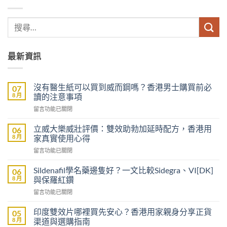
最新資訊
沒有醫生紙可以買到威而鋼嗎？香港男士購買前必
07
8 月
讀的注意事項
在
留言功能已關閉
〈沒
有
立威大樂威壯評價：雙效助勃加延時配方，香港用
06
醫
8 月
家真實使用心得
生
在
留言功能已關閉
紙
〈立
可
威
以
Sildenafil學名藥邊隻好？一文比較Sidegra、VI[DK]
06
大
買
8 月
與保羅紅鑽
樂
到
在
留言功能已關閉
威
威
〈Sildenafil
壯
而
學
評
印度雙效片哪裡買先安心？香港用家親身分享正貨
05
鋼
名
價：
8 月
渠道與選購指南
嗎？
藥