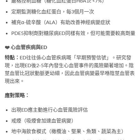
嚴格控制血糖（糖化血紅蛋白HbA1c <7%）
定期監測糖化血紅蛋白，每3個月一次
補充α-硫辛酸（ALA）有助改善神經病變症狀
PDE5抑制劑對糖尿病ED同樣有效，但可能需要較高劑量
❤️ 心血管疾病與ED
特點：
ED往往係心血管疾病嘅「早期預警信號」。研究發
現，出現ED後2-5年內發生心血管事件的風險顯著增加。陰
莖血管比冠狀動脈更幼細，因此血管病變最早喺陰莖血管表
現出來。
應對策略：
出現ED應主動進行心血管風險評估
戒煙（吸煙會加速血管病變）
地中海飲食模式（橄欖油、堅果、魚類、蔬菜為主）