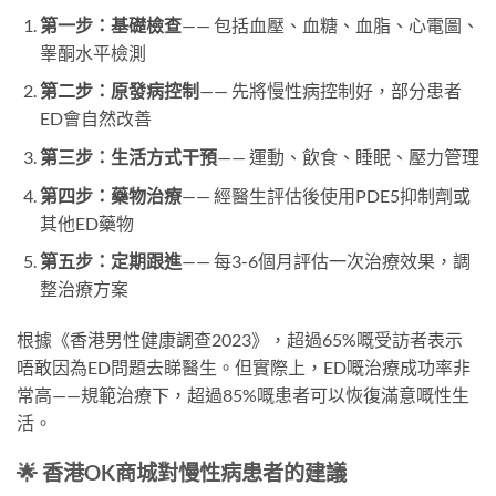
第一步：基礎檢查
—— 包括血壓、血糖、血脂、心電圖、
睾酮水平檢測
第二步：原發病控制
—— 先將慢性病控制好，部分患者
ED會自然改善
第三步：生活方式干預
—— 運動、飲食、睡眠、壓力管理
第四步：藥物治療
—— 經醫生評估後使用PDE5抑制劑或
其他ED藥物
第五步：定期跟進
—— 每3-6個月評估一次治療效果，調
整治療方案
根據《香港男性健康調查2023》，超過65%嘅受訪者表示
唔敢因為ED問題去睇醫生。但實際上，ED嘅治療成功率非
常高——規範治療下，超過85%嘅患者可以恢復滿意嘅性生
活。
🌟 香港OK商城對慢性病患者的建議