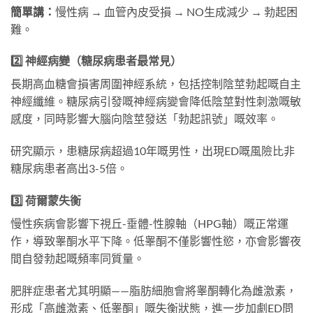
簡單講：
慢性病 → 血管內皮受損 → NO生成減少 → 勃起困
難。
2️⃣ 神經病變（糖尿病患者最常見）
長期高血糖會損害周圍神經系統，包括控制陰莖勃起嘅自主
神經纖維。糖尿病引發嘅神經病變會降低陰莖對性刺激嘅敏
感度，同時影響大腦向陰莖發送「勃起訊號」嘅效率。
研究顯示，患糖尿病超過10年嘅男性，出現ED嘅風險比非
糖尿病患者高出3-5倍。
3️⃣ 荷爾蒙失衡
慢性疾病會影響下視丘-垂體-性腺軸（HPG軸）嘅正常運
作，導致睾酮水平下降。低睾酮不僅影響性慾，亦會影響夜
間自發勃起嘅頻率同質量。
肥胖症患者尤其明顯——脂肪細胞會將睾酮轉化為雌激素，
形成「高雌激素、低睾酮」嘅失衡狀態，進一步加劇ED問