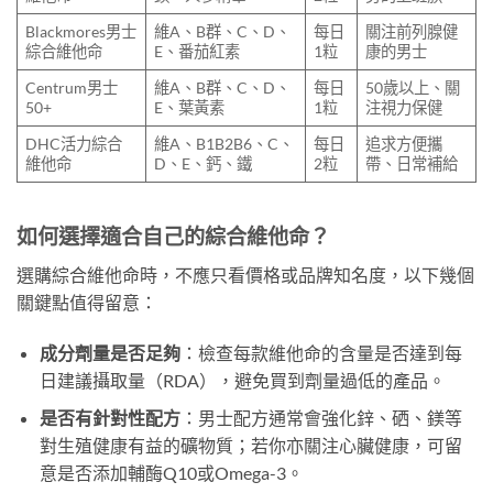
Blackmores男士
維A、B群、C、D、
每日
關注前列腺健
綜合維他命
E、番茄紅素
1粒
康的男士
Centrum男士
維A、B群、C、D、
每日
50歲以上、關
50+
E、葉黃素
1粒
注視力保健
DHC活力綜合
維A、B1B2B6、C、
每日
追求方便攜
維他命
D、E、鈣、鐵
2粒
帶、日常補給
如何選擇適合自己的綜合維他命？
選購綜合維他命時，不應只看價格或品牌知名度，以下幾個
關鍵點值得留意：
成分劑量是否足夠
：檢查每款維他命的含量是否達到每
日建議攝取量（RDA），避免買到劑量過低的產品。
是否有針對性配方
：男士配方通常會強化鋅、硒、鎂等
對生殖健康有益的礦物質；若你亦關注心臟健康，可留
意是否添加輔酶Q10或Omega-3。