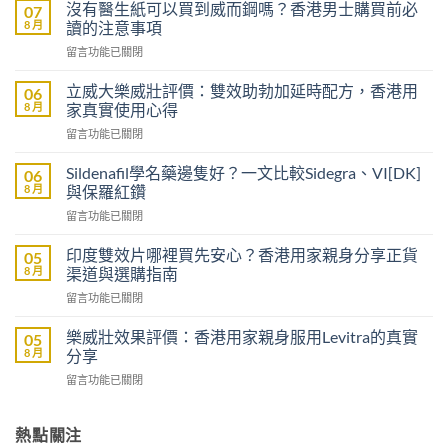
沒有醫生紙可以買到威而鋼嗎？香港男士購買前必
07
8 月
讀的注意事項
在
留言功能已關閉
〈沒
有
立威大樂威壯評價：雙效助勃加延時配方，香港用
06
醫
8 月
家真實使用心得
生
在
留言功能已關閉
紙
〈立
可
威
以
Sildenafil學名藥邊隻好？一文比較Sidegra、VI[DK]
06
大
買
8 月
與保羅紅鑽
樂
到
在
留言功能已關閉
威
威
〈Sildenafil
壯
而
學
評
印度雙效片哪裡買先安心？香港用家親身分享正貨
05
鋼
名
價：
8 月
渠道與選購指南
嗎？
藥
雙
香
在
留言功能已關閉
邊
效
港
〈印
隻
助
男
度
好？
樂威壯效果評價：香港用家親身服用Levitra的真實
05
勃
士
雙
一
8 月
分享
加
購
效
文
延
買
在
留言功能已關閉
片
比
時
前
〈樂
哪
較
配
必
威
裡
Sidegra、
方，
讀
壯
熱點關注
買
VI[DK]
香
的
效