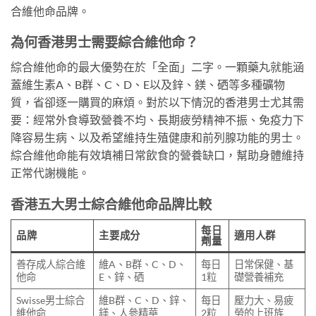
合維他命品牌。
為何香港男士需要綜合維他命？
綜合維他命的最大優勢在於「全面」二字。一顆藥丸就能涵
蓋維生素A、B群、C、D、E以及鋅、鎂、硒等多種礦物
質，省卻逐一購買的麻煩。對於以下情況的香港男士尤其需
要：經常外食導致營養不均、長期疲勞精神不振、免疫力下
降容易生病、以及希望維持生殖健康和前列腺功能的男士。
綜合維他命能有效填補日常飲食的營養缺口，幫助身體維持
正常代謝機能。
香港五大男士綜合維他命品牌比較
每日
品牌
主要成分
適用人群
劑量
善存成人綜合維
維A、B群、C、D、
每日
日常保健、基
他命
E、鋅、硒
1粒
礎營養補充
Swisse男士綜合
維B群、C、D、鋅、
每日
壓力大、易疲
維他命
鎂、人參精華
2粒
勞的上班族