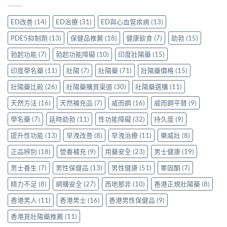
先
與
港
注
果
安
保
用
意
評
心？
羅
ED改善
(14)
ED治療
(31)
ED與心血管疾病
(13)
家
事
價：
香
紅
真
項〉
香
港
鑽〉
PDE5抑制劑
(13)
保健品推薦
(18)
健康飲食
(7)
助勃
(15)
實
中
港
用
中
使
用
家
勃起功能
(7)
勃起功能障礙
(10)
印度壯陽藥
(15)
用
家
親
心
親
印度學名藥
(11)
壯陽
(7)
壯陽藥
(71)
壯陽藥價格
(15)
身
得〉
身
分
中
服
壯陽藥比較
(26)
壯陽藥購買渠道
(30)
壯陽藥選購
(11)
享
用
正
天然方法
(16)
天然補充品
(7)
威而鋼
(16)
威而鋼平替
(9)
Levitra
貨
的
渠
學名藥
(7)
延時助勃
(11)
性功能障礙
(32)
持久度
(9)
真
道
實
與
提升性功能
(13)
早洩改善
(8)
早洩治療
(11)
樂威壯
(8)
分
選
享〉
購
正品辨別
(18)
營養補充
(9)
用藥安全
(23)
男士健康
(19)
中
指
南〉
男士養生
(7)
男性保健品
(13)
男性健康
(51)
睪固酮
(7)
中
精力不足
(8)
網購安全
(27)
西地那非
(10)
香港正規壯陽藥
(8)
香港男人
(11)
香港男士
(16)
香港男性保健品
(9)
香港買壯陽藥推薦
(11)