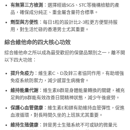
有無第三方檢測
：選擇經過SGS、STC等機構檢驗的產
品，確保成分純正、重金屬含量符合標準。
劑型與方便性
：每日1粒的設計比2-3粒更方便堅持服
用，對生活忙碌的香港男士尤其重要。
綜合維他命的四大核心功效
綜合維他命之所以成為最受歡迎的保健品類別之一，離不開
以下四大功效：
提升免疫力
：維生素C、D及鋅三者協同作用，有助增強
免疫系統防禦力，減少感冒生病機會。
維持能量代謝
：維生素B群是身體能量轉換的關鍵，補充
足夠的B群能有效改善日間精神狀態，減少午後疲勞。
保護心血管健康
：維生素E和鎂有助維持血管彈性，促進
血液循環，對長時間久坐的上班族尤其重要。
維持生殖健康
：鋅是男士生殖系統不可或缺的微量元