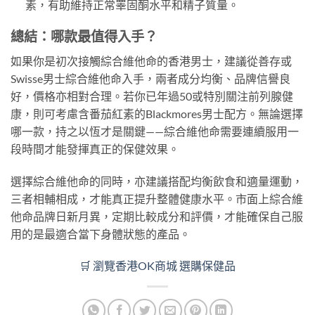
素，有助維持正常睪固酮水平和精子質量。
總結：哪款最值得入手？
如果你是初次接觸綜合維他命的香港男士，建議從善存或
Swisse男士綜合維他命入手，兩者成分均衡、品牌信譽良
好，價格亦相對合理。若你已年過50或特別關注前列腺健
康，則可考慮含番茄紅素的Blackmores男士配方。無論選擇
哪一款，持之以恆才是關鍵——綜合維他命需要連續服用一
段時間才能發揮真正的保健效果。
選擇綜合維他命的同時，亦建議搭配均衡飲食和適量運動，
三者相輔相成，才能真正提升整體健康水平。市面上綜合維
他命品牌日新月異，定期比較成分和評價，才能確保自己服
用的是最適合當下身體狀態的產品。
🛒 瀏覽香港OK商城 選購保健品