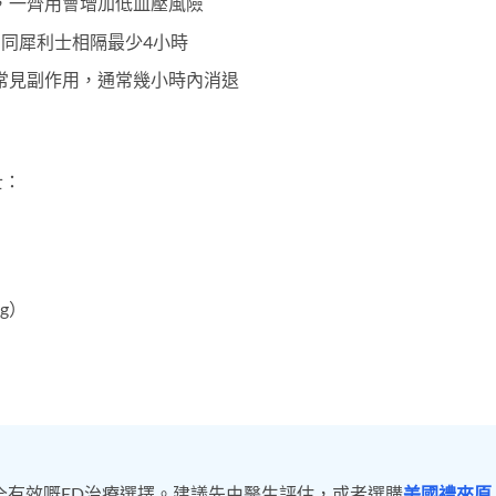
，一齊用會增加低血壓風險
，同犀利士相隔最少4小時
常見副作用，通常幾小時內消退
士：
）
）
g）
全有效嘅ED治療選擇。建議先由醫生評估，或者選購
美國禮來原