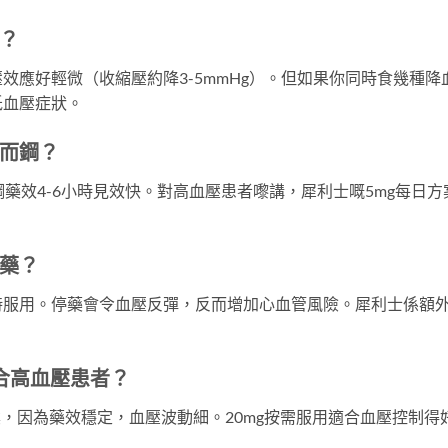
？
效應好輕微（收縮壓約降3-5mmHg）。但如果你同時食幾種降
低血壓症狀。
而鋼？
藥效4-6小時見效快。對高血壓患者嚟講，犀利士嘅5mg每日方
藥？
時服用。停藥會令血壓反彈，反而增加心血管風險。犀利士係額
合高血壓患者？
案，因為藥效穩定，血壓波動細。20mg按需服用適合血壓控制得