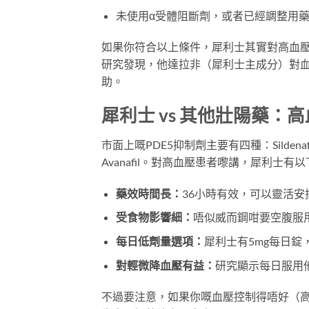
未使用α受體阻斷劑，或者已經調整用
如果你符合以上條件，犀利士其實對高血壓患者有額外好
研究發現，他達拉非（犀利士主成分）對
助。
犀利士 vs 其他壯陽藥：
市面上嘅PDE5抑制劑主要有四種：Sildenafi
Avanafil。對高血壓患者嚟講，犀利士有
藥效時間長：
36小時有效，可以靈活
受食物影響細：
唔似威而鋼咁要空腹服
每日低劑量選項：
犀利士有5mg每日
對輕微降血壓有益：
研究顯示每日服用他
不過要注意，如果你嘅血壓控制得唔好（高過1