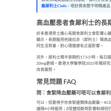
廠犀利士Cialis
，唔好買來歷不明嘅產品
高血壓患者食犀利士的長
好多香港男士擔心長期食犀利士會影響心臟或
顯示，長期服用他達拉非（犀利士）嘅高
同生活質量，對心理健康有正面影響。
另外，犀利士嘅半衰期約17.5小時，每日
20mg更細。香港大學醫學院2025年嘅
改善趨勢。
常見問題 FAQ
問：食緊降血壓藥可唔可以食犀利
可以，但要視乎你食緊邊類降血壓藥。ACE
議隔4小時服用；β受體阻斷劑影響較細但