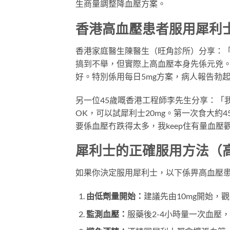
生商量調整降血壓方案。
香港高血壓患者服用犀利
香港家庭醫生陳醫生（旺角診所）分享：「
搞到不舉，但實際上高血壓本身先係元兇。
好。特別係用每日5mg方案，病人報告勃
另一位45歲嘅香港工程師李先生分享：「
OK，可以試犀利士20mg。第一次食大
要係血壓冇跌得太多，我keep住有量血壓
犀利士的正確服用方法（
如果你決定服用犀利士，以下係畀高血壓
由低劑量開始：
建議先由10mg開始，
監測血壓：
服藥後2-4小時量一次血壓，