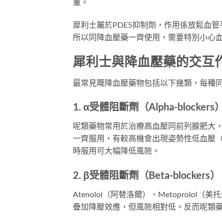
量。
犀利士屬於PDE5抑制劑，作用係放鬆血
所以同降血壓藥一齊使用，需要特別小心
犀利士與降血壓藥的交互
最常見嘅降血壓藥物包括以下幾類，每種
1. α受體阻斷劑（Alpha-blockers
呢類藥物常用於治療高血壓同前列腺肥大，例如D
一齊服用，有較高機會出現姿勢性低血壓
時服用可大幅降低風險。
2. β受體阻斷劑（Beta-blockers）
Atenolol（阿替洛爾）、Metopro
疊加降壓效應，但風險相對低。反而呢類藥