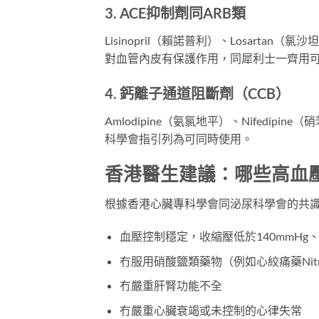
3. ACE抑制劑同ARB類
Lisinopril（賴諾普利）、Losar
對血管內皮有保護作用，同犀利士一齊用
4. 鈣離子通道阻斷劑（CCB）
Amlodipine（氨氯地平）、Nifed
科學會指引列為可同時使用。
香港醫生建議：哪些高血
根據香港心臟專科學會同泌尿科學會的共
血壓控制穩定，收縮壓低於140mmHg、
冇服用硝酸鹽類藥物（例如心絞痛藥Nitrogl
冇嚴重肝腎功能不全
冇嚴重心臟衰竭或未控制的心律失常