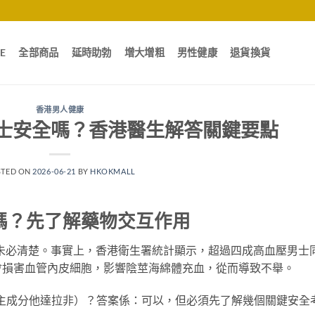
E
全部商品
延時助勃
增大增粗
男性健康
退貨換貨
香港男人健康
士安全嗎？香港醫生解答關鍵要點
STED ON
2026-06-21
BY
HKOKMALL
嗎？先了解藥物交互作用
未必清楚。事實上，香港衛生署統計顯示，超過四成高血壓男士
會損害血管內皮細胞，影響陰莖海綿體充血，從而導致不舉。
s，主成分他達拉非）？答案係：可以，但必須先了解幾個關鍵安全