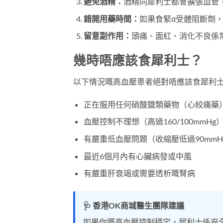
避免酒精：
酒精同犀利士都會擴張血管
錯開用藥時間：
如果食緊α受體阻斷劑
留意副作用：
頭痛、面紅、消化不良係
幾時唔應該食犀利士？
以下情況嘅高血壓患者絕對唔應該食犀利
正在服用任何硝酸鹽類藥物（心絞痛藥
血壓控制不理想（高過160/100mmHg
有嚴重低血壓問題（收縮壓低過90mmH
最近6個月內有心臟病發或中風
有嚴重肝衰竭或需要透析嘅腎病
🩺 香港OK商城醫生團隊建議
如果你嘅高血壓控制穩定，犀利士係安