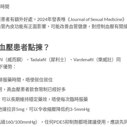
藥時間
處。2024年發表喺《Journal of Sexual Medicine
血管內皮功能有正面影響，可能改善血管健康，對控制血壓有間
高血壓患者點揀？
l（威而鋼）、Tadalafil（犀利士）、Vardenafil（樂威壯）同
以下優勢：
安排服藥時間，唔使就住就住
用，高血壓患者飲食限制已經好多
錠，可以長期維持穩定藥效，唔使每次臨時服藥
達拉非5mg，可以令收縮壓降低約3-5mmHg
60/100mmHg），任何PDE5抑制劑都唔建議使用，應該先