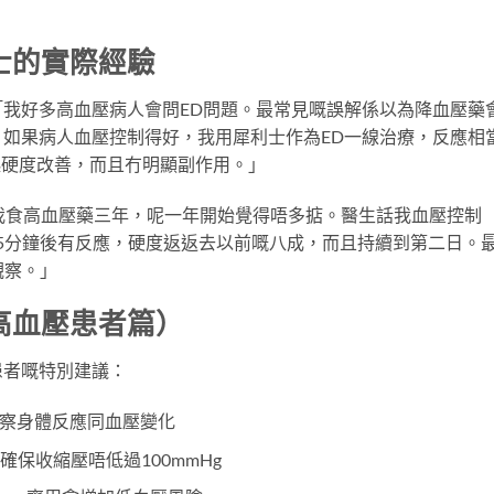
士的實際經驗
我好多高血壓病人會問ED問題。最常見嘅誤解係以為降血壓藥
如果病人血壓控制得好，我用犀利士作為ED一線治療，反應相
起硬度改善，而且冇明顯副作用。」
我食高血壓藥三年，呢一年開始覺得唔多掂。醫生話我血壓控制
約45分鐘後有反應，硬度返返去以前嘅八成，而且持續到第二日。
觀察。」
高血壓患者篇）
患者嘅特別建議：
觀察身體反應同血壓變化
確保收縮壓唔低過100mmHg