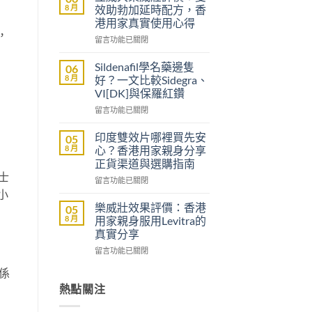
醫
8 月
效助勃加延時配方，香
生
港用家真實使用心得
紙
，
在
可
留言功能已關閉
〈立
以
威
買
Sildenafil學名藥邊隻
06
大
到
8 月
好？一文比較Sidegra、
樂
威
VI[DK]與保羅紅鑽
威
而
在
壯
留言功能已關閉
鋼
〈Sildenafil
評
嗎？
學
價：
香
印度雙效片哪裡買先安
05
名
雙
港
8 月
心？香港用家親身分享
藥
效
男
正貨渠道與選購指南
邊
助
士
士
在
隻
留言功能已關閉
勃
購
〈印
好？
小
加
買
度
一
延
前
樂威壯效果評價：香港
05
雙
文
時
必
8 月
用家親身服用Levitra的
效
比
配
讀
真實分享
片
較
方，
的
在
哪
留言功能已關閉
Sidegra、
香
注
〈樂
裡
VI[DK]
港
意
要係
威
買
與
用
事
壯
先
熱點關注
保
家
項〉
效
安
羅
真
中
果
心？
紅
實