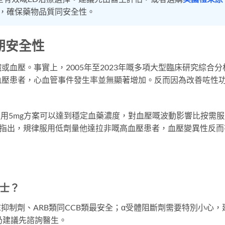
，確保藥物品質同安全性。
期安全性
血壓。事實上，2005年至2023年嘅多項大型臨床研究綜合分
血壓患者，心血管事件發生率並無顯著增加。反而因為改善咗性
服用5mg方案可以達到穩定血藥濃度，對血壓嘅波動影響比按需
研究指出，規律服用低劑量他達拉非嘅高血壓患者，血壓變異性反而
士？
抑制劑、ARB類同CCB類最安全；α受體阻斷劑需要特別小心，
仍建議先諮詢醫生。