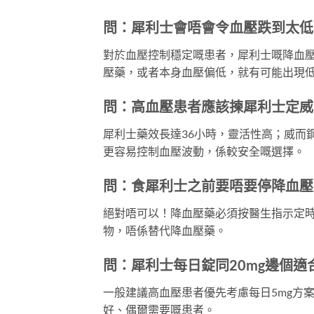
問：犀利士會唔會令血壓跌到太低
對於血壓控制穩定嘅患者，犀利士嘅降血壓
壓藥，或者本身血壓偏低，就有可能出現
問：高血壓患者應該揀犀利士定威
犀利士藥效長達36小時，靈活性高；威而鋼
更容易控制血壓波動，係較安全嘅選擇。
問：食犀利士之前要唔要停降血壓
絕對唔可以！降血壓藥必須按醫生指示定
物，唔係替代降血壓藥。
問：犀利士每日錠同20mg邊個適
一般建議高血壓患者優先考慮每日5mg方
好、偶爾需要嘅患者。