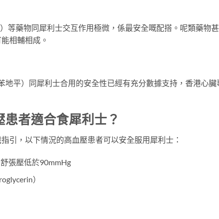
tan（氯沙坦）等藥物同犀利士交互作用極微，係最安全嘅配搭。呢類藥物
可能相輔相成。
ipine（硝苯地平）同犀利士合用的安全性已經有充分數據支持，香港心臟
壓患者適合食犀利士？
識指引，以下情況的高血壓患者可以安全服用犀利士：
舒張壓低於90mmHg
ycerin）