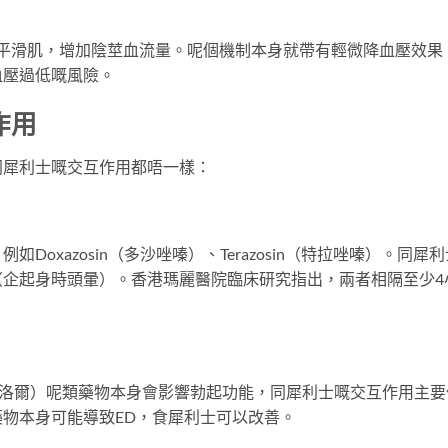
管平滑肌，增加陰莖血流量。呢個機制本身就帶有輕微降血壓效果
血壓過低嘅風險。
作用
同犀利士嘅交互作用都唔一樣：
）
oxazosin（多沙唑嗪）、Terazosin（特拉唑嗪）。同犀利
（企起身時頭暈）。香港瑪麗醫院臨床研究指出，兩者相隔至少4
lol（美托洛爾）呢類藥物本身會影響勃起功能，同犀利士嘅交互作用主
物本身可能導致ED，食犀利士可以改善。