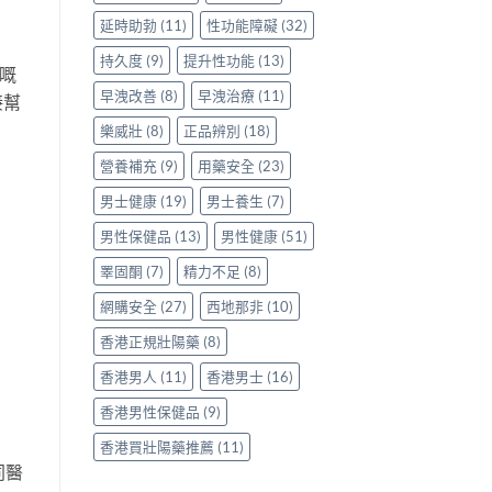
延時助勃
(11)
性功能障礙
(32)
持久度
(9)
提升性功能
(13)
》嘅
早洩改善
(8)
早洩治療
(11)
接幫
樂威壯
(8)
正品辨別
(18)
營養補充
(9)
用藥安全
(23)
男士健康
(19)
男士養生
(7)
男性保健品
(13)
男性健康
(51)
睪固酮
(7)
精力不足
(8)
網購安全
(27)
西地那非
(10)
香港正規壯陽藥
(8)
香港男人
(11)
香港男士
(16)
香港男性保健品
(9)
香港買壯陽藥推薦
(11)
同醫