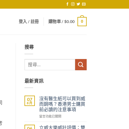
登入 / 註冊
購物車 /
$
0.00
0
搜尋
最新資訊
沒有醫生紙可以買到威
07
同
8 月
而鋼嗎？香港男士購買
前必讀的注意事項
在
留言功能已關閉
〈沒
考
有
立威大樂威壯評價：雙
06