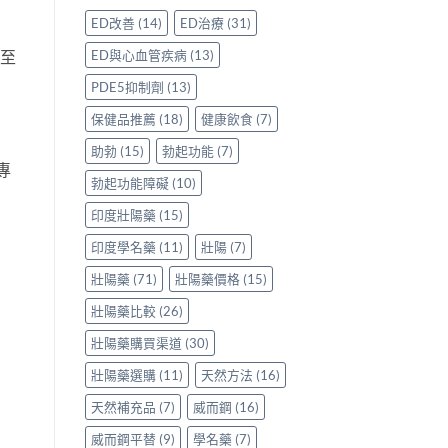
評
香
鑽〉
使
ED改善
(14)
ED治療
(31)
價：
港
中
用
香
用
心
ED與心血管疾病
(13)
甚至
港
家
得〉
用
親
中
PDE5抑制劑
(13)
家
身
親
分
保健品推薦
(18)
健康飲食
(7)
身
享
服
助勃
(15)
勃起功能
(7)
正
用
專
貨
勃起功能障礙
(10)
Levitra
渠
的
道
印度壯陽藥
(15)
真
與
實
選
印度學名藥
(11)
壯陽
(7)
分
購
享〉
指
壯陽藥
(71)
壯陽藥價格
(15)
中
南〉
中
壯陽藥比較
(26)
壯陽藥購買渠道
(30)
壯陽藥選購
(11)
天然方法
(16)
天然補充品
(7)
威而鋼
(16)
威而鋼平替
(9)
學名藥
(7)