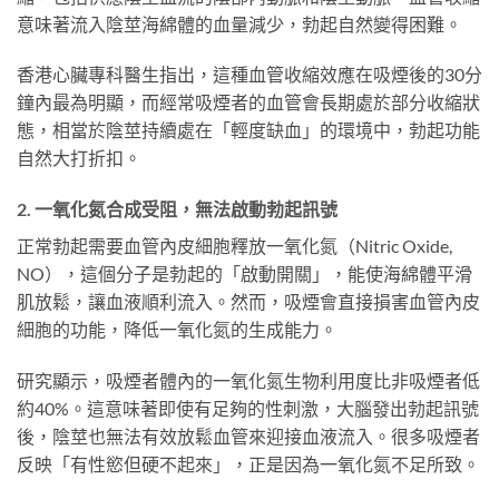
意味著流入陰莖海綿體的血量減少，勃起自然變得困難。
香港心臟專科醫生指出，這種血管收縮效應在吸煙後的30分
鐘內最為明顯，而經常吸煙者的血管會長期處於部分收縮狀
態，相當於陰莖持續處在「輕度缺血」的環境中，勃起功能
自然大打折扣。
2. 一氧化氮合成受阻，無法啟動勃起訊號
正常勃起需要血管內皮細胞釋放一氧化氮（Nitric Oxide,
NO），這個分子是勃起的「啟動開關」，能使海綿體平滑
肌放鬆，讓血液順利流入。然而，吸煙會直接損害血管內皮
細胞的功能，降低一氧化氮的生成能力。
研究顯示，吸煙者體內的一氧化氮生物利用度比非吸煙者低
約40%。這意味著即使有足夠的性刺激，大腦發出勃起訊號
後，陰莖也無法有效放鬆血管來迎接血液流入。很多吸煙者
反映「有性慾但硬不起來」，正是因為一氧化氮不足所致。