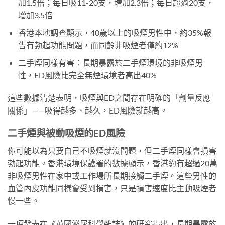
加1.5倍；每日吸11-20支，增加2.3倍；每日超過20支，
增加3.5倍
香港本地調查顯示，40歲以上的吸煙男性中，約35%報
告有勃起功能問題，而同齡非吸煙者僅約12%
二手煙同樣有害：長期暴露於二手煙環境的非吸煙男
性，ED風險比完全無煙環境者高出40%
這些數據清楚表明，吸煙與ED之間存在明確的「劑量反應
關係」——吸得越多、越久，ED風險就越高。
二手煙與被動吸煙的ED風險
你可能以為只要自己不吸煙就沒問題，但二手煙同樣會損害
勃起功能。香港環境保護署的數據顯示，香港約有超過20萬
非吸煙男性在家中或工作場所長期接觸二手煙。這些男性的
血管內皮功能同樣會受到損害，只是損害速度比主動吸煙者
慢一些。
一項發表在《英國泌尿科學雜誌》的研究指出，長期暴露於