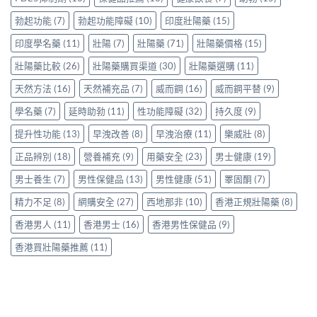
中
港
用
中
使
用
家
勃起功能
(7)
勃起功能障礙
(10)
印度壯陽藥
(15)
用
家
親
心
親
印度學名藥
(11)
壯陽
(7)
壯陽藥
(71)
壯陽藥價格
(15)
身
得〉
身
分
中
服
壯陽藥比較
(26)
壯陽藥購買渠道
(30)
壯陽藥選購
(11)
享
用
正
天然方法
(16)
天然補充品
(7)
威而鋼
(16)
威而鋼平替
(9)
Levitra
貨
的
渠
學名藥
(7)
延時助勃
(11)
性功能障礙
(32)
持久度
(9)
真
道
實
與
提升性功能
(13)
早洩改善
(8)
早洩治療
(11)
樂威壯
(8)
分
選
享〉
購
正品辨別
(18)
營養補充
(9)
用藥安全
(23)
男士健康
(19)
中
指
南〉
男士養生
(7)
男性保健品
(13)
男性健康
(51)
睪固酮
(7)
中
精力不足
(8)
網購安全
(27)
西地那非
(10)
香港正規壯陽藥
(8)
香港男人
(11)
香港男士
(16)
香港男性保健品
(9)
香港買壯陽藥推薦
(11)