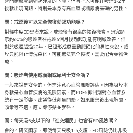
會開始感覺到勃起硬度的下降。但有些人可能在吸煙1-2年
後就出現問題，特別是本身有高血壓或糖尿病基礎的男性。
問：戒煙後可以完全恢復勃起功能嗎？
對輕中度ED患者來說，戒煙後有很高的恢復機會。研究顯
示約60%的吸煙者在戒煙6個月後勃起功能有明顯改善。但
對於吸煙超過20年、已經形成嚴重動脈硬化的男性來說，戒
煙只能阻止情況惡化，可能無法完全恢復，需要配合藥物治
療。
問：吸煙者使用威而鋼或犀利士安全嗎？
一般來說是安全的，但需注意心血管風險評估。因為吸煙本
身就是心血管疾病的風險因素，而PDE5抑制劑對心血管系
統有一定影響。建議從低劑量開始，如果服藥後出現胸悶、
頭暈等不適，應立即停藥並就醫。
問：每天吸5支以下的「社交煙民」也會有ED風險嗎？
會的。研究顯示，即使每天只吸1-5支煙，ED風險仍比非吸