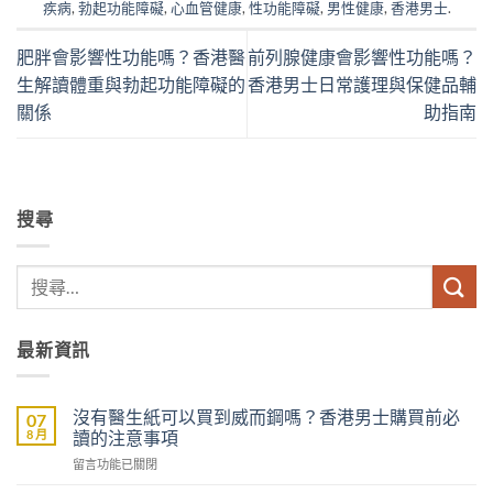
疾病
,
勃起功能障礙
,
心血管健康
,
性功能障礙
,
男性健康
,
香港男士
.
肥胖會影響性功能嗎？香港醫
前列腺健康會影響性功能嗎？
生解讀體重與勃起功能障礙的
香港男士日常護理與保健品輔
關係
助指南
搜尋
最新資訊
沒有醫生紙可以買到威而鋼嗎？香港男士購買前必
07
8 月
讀的注意事項
在
留言功能已關閉
〈沒