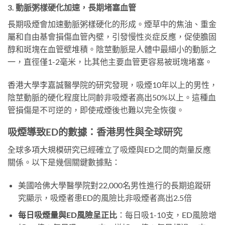
3. 動脈粥樣硬化加速，長期堵塞血管
長期吸煙會加速動脈粥樣硬化的形成。煙草中的焦油、重金
屬和自由基會損傷血管內壁，引發慢性炎症反應，促使膽固
醇和斑塊在血管壁堆積。陰莖動脈是人體中最細小的動脈之
一，直徑僅1-2毫米，比其他主要血管更容易被斑塊堵塞。
香港大學李嘉誠醫學院的研究發現，吸煙10年以上的男性，
陰莖動脈的硬化程度比同齡非吸煙者高出50%以上。這種血
管損傷是不可逆的，即使戒煙後也難以完全恢復。
吸煙導致ED的數據：香港男性與全球研究
全球多項大規模研究已經確立了吸煙與ED之間的劑量反應
關係。以下是幾個關鍵數據點：
美國哈佛大學醫學院對22,000名男性進行的長期追蹤研
究顯示，吸煙者患ED的風險比非吸煙者高出2.5倍
每日吸煙量與ED風險呈正比
：每日吸1-10支，ED風險增