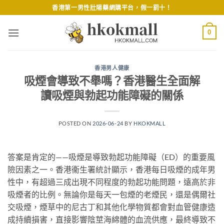
Skip
香港第一男性壯陽藥網購平台，假一罰十！
to
content
0
香港男人健康
吸煙會導致不舉嗎？香港醫生全面解
讀吸煙與勃起功能障礙的關係
POSTED ON
2026-06-24
BY
HKOKMALL
答案是肯定的——吸煙是導致勃起功能障礙（ED）的重要風
險因素之一。香港衞生署統計顯示，香港每日吸煙的成年男
性中，有超過三成出現不同程度的勃起功能問題，遠高於非
吸煙者的比例。無論你是每天一包煙的老煙民，還是偶爾社
交吸煙，煙草中的尼古丁和其他化學物質都會對血管健康造
成持續損害，直接影響陰莖海綿體的血流供應，最終導致不