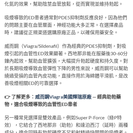
化氮的效果，幫助陰莖血管放鬆，從而實現並維持勃起。
吸煙導致的ED患者通常對PDE5抑制劑反應良好，因為他們
的問題主要在血管層面，神經功能大多正常。在選擇產品
時，建議從正規渠道選購原廠正品，以確保用藥安全。
威而鋼（Viagra/Sildenafil）作為經典的PDE5抑制劑，對吸
煙引起的血管性ED效果顯著。西地那非能在服藥後30-60分
鐘內起效，幫助血管擴張，大幅提升勃起硬度和持久度。對
於長期吸煙導致血管彈性下降的男性來說，威而鋼可以幫助
繞過受損的血管內皮功能，直接作用於海綿體平滑肌，是改
善吸煙相關ED的可靠選擇。
👉 了解更多：
威而鋼Viagra美國輝瑞原廠
— 經典助勃藥
物，適合吸煙導致的血管性ED患者
另一種常見選擇是雙效產品，例如Super P-Force（綠P特
效），它結合了西地那非（助勃）和達泊西汀（延時）兩種
成分，適合同時有勃起硬度不足和射精過快問題的吸煙者。