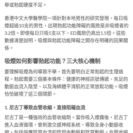
舉或勃起硬度不足。
香港中文大學醫學院一項針對本地男性的研究發現，每日吸
煙超過10支的男性，出現勃起功能障礙的風險是非吸煙者的
3.2倍。即使每日只吸5支以下，ED風險仍高出1.5倍。這些
數據清楚說明，吸煙與勃起功能障礙之間存在明確的因果關
係。
吸煙如何影響勃起功能？三大核心機制
要理解吸煙為何導致不舉，首先要明白正常勃起的生理過
程。勃起需要三個基本條件：健康的神經訊號傳遞、充足的
動脈血流入陰莖、以及海綿體平滑肌的正常放鬆功能。吸煙
恰恰破壞了這三個環節。
1. 尼古丁導致血管收縮，直接阻礙血流
尼古丁是一種強效的血管收縮劑。當你吸入煙霧後，尼古丁
進入血液循環，會刺激交感神經系統，導致全身小動脈收
縮，包括供應陰莖血流的陰部內動脈和陰莖動脈。血管收縮