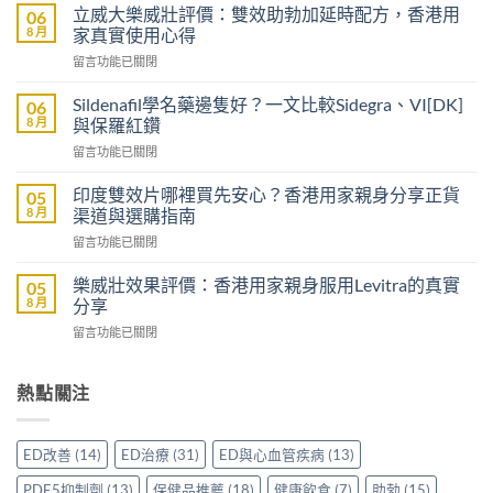
有
立威大樂威壯評價：雙效助勃加延時配方，香港用
06
醫
8 月
家真實使用心得
生
在
留言功能已關閉
紙
〈立
可
威
以
Sildenafil學名藥邊隻好？一文比較Sidegra、VI[DK]
06
大
買
8 月
與保羅紅鑽
樂
到
在
留言功能已關閉
威
威
〈Sildenafil
壯
而
學
評
印度雙效片哪裡買先安心？香港用家親身分享正貨
05
鋼
名
價：
8 月
渠道與選購指南
嗎？
藥
雙
香
在
留言功能已關閉
邊
效
港
〈印
隻
助
男
度
好？
樂威壯效果評價：香港用家親身服用Levitra的真實
05
勃
士
雙
一
8 月
分享
加
購
效
文
延
買
在
留言功能已關閉
片
比
時
前
〈樂
哪
較
配
必
威
裡
Sidegra、
方，
讀
壯
熱點關注
買
VI[DK]
香
的
效
先
與
港
注
果
安
保
用
意
評
心？
羅
ED改善
(14)
ED治療
(31)
ED與心血管疾病
(13)
家
事
價：
香
紅
真
項〉
香
港
鑽〉
PDE5抑制劑
(13)
保健品推薦
(18)
健康飲食
(7)
助勃
(15)
實