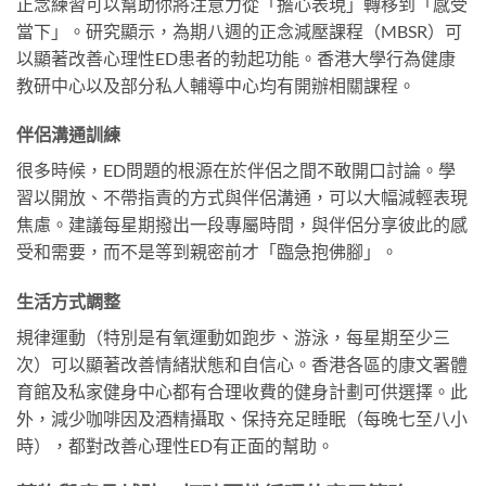
正念練習可以幫助你將注意力從「擔心表現」轉移到「感受
當下」。研究顯示，為期八週的正念減壓課程（MBSR）可
以顯著改善心理性ED患者的勃起功能。香港大學行為健康
教研中心以及部分私人輔導中心均有開辦相關課程。
伴侶溝通訓練
很多時候，ED問題的根源在於伴侶之間不敢開口討論。學
習以開放、不帶指責的方式與伴侶溝通，可以大幅減輕表現
焦慮。建議每星期撥出一段專屬時間，與伴侶分享彼此的感
受和需要，而不是等到親密前才「臨急抱佛腳」。
生活方式調整
規律運動（特別是有氧運動如跑步、游泳，每星期至少三
次）可以顯著改善情緒狀態和自信心。香港各區的康文署體
育館及私家健身中心都有合理收費的健身計劃可供選擇。此
外，減少咖啡因及酒精攝取、保持充足睡眠（每晚七至八小
時），都對改善心理性ED有正面的幫助。