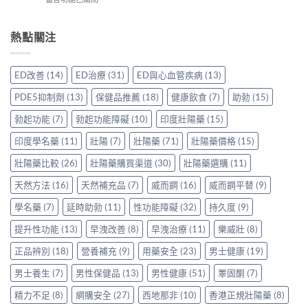
片
比
時
前
〈樂
哪
較
配
必
威
裡
Sidegra、
方，
讀
壯
熱點關注
買
VI[DK]
香
的
效
先
與
港
注
果
安
保
用
意
評
心？
羅
ED改善
(14)
ED治療
(31)
ED與心血管疾病
(13)
家
事
價：
香
紅
真
項〉
香
港
鑽〉
PDE5抑制劑
(13)
保健品推薦
(18)
健康飲食
(7)
助勃
(15)
實
中
港
用
中
使
用
家
勃起功能
(7)
勃起功能障礙
(10)
印度壯陽藥
(15)
用
家
親
心
親
印度學名藥
(11)
壯陽
(7)
壯陽藥
(71)
壯陽藥價格
(15)
身
得〉
身
分
中
服
壯陽藥比較
(26)
壯陽藥購買渠道
(30)
壯陽藥選購
(11)
享
用
正
天然方法
(16)
天然補充品
(7)
威而鋼
(16)
威而鋼平替
(9)
Levitra
貨
的
渠
學名藥
(7)
延時助勃
(11)
性功能障礙
(32)
持久度
(9)
真
道
實
與
提升性功能
(13)
早洩改善
(8)
早洩治療
(11)
樂威壯
(8)
分
選
享〉
購
正品辨別
(18)
營養補充
(9)
用藥安全
(23)
男士健康
(19)
中
指
南〉
男士養生
(7)
男性保健品
(13)
男性健康
(51)
睪固酮
(7)
中
精力不足
(8)
網購安全
(27)
西地那非
(10)
香港正規壯陽藥
(8)