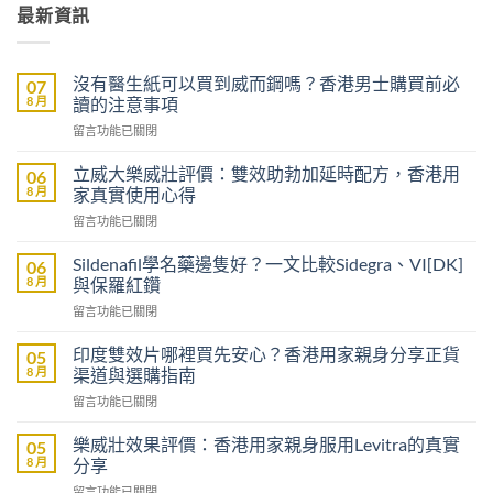
最新資訊
沒有醫生紙可以買到威而鋼嗎？香港男士購買前必
07
8 月
讀的注意事項
在
留言功能已關閉
〈沒
有
立威大樂威壯評價：雙效助勃加延時配方，香港用
06
醫
8 月
家真實使用心得
生
在
留言功能已關閉
紙
〈立
可
威
以
Sildenafil學名藥邊隻好？一文比較Sidegra、VI[DK]
06
大
買
8 月
與保羅紅鑽
樂
到
在
留言功能已關閉
威
威
〈Sildenafil
壯
而
學
評
印度雙效片哪裡買先安心？香港用家親身分享正貨
05
鋼
名
價：
8 月
渠道與選購指南
嗎？
藥
雙
香
在
留言功能已關閉
邊
效
港
〈印
隻
助
男
度
好？
樂威壯效果評價：香港用家親身服用Levitra的真實
05
勃
士
雙
一
8 月
分享
加
購
效
文
延
買
在
留言功能已關閉