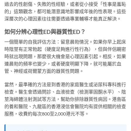
過去的性創傷、失敗的性經驗，或者從小接受「性事是羞恥
的」這類觀念，都可能潛意識地影響成年後的性表現。這些
深層次的心理因素往往需要透過專業輔導才能真正解決。
如何分辨心理性ED與器質性ED？
一個簡單的自我評估方法：留意晨勃情況。如果你早上起床
時陰莖有正常勃起（硬度足夠進行性行為），但與伴侶親密
時就出現問題，那麼很大機會是心理因素引起。相反，如果
連晨勃的頻率也變少，或者硬度明顯下降，就可能屬於血
管、神經或荷爾蒙方面的器質性問題。
當然，最準確的方法是到香港的家庭醫生或泌尿科專科進行
檢查。醫生會透過問診、血液檢查（檢測睪固酮水平）、陰
莖海綿體注射測試等方法，幫助你排除器質性病因。港島區
的養和醫院、九龍區的香港浸信會醫院均有提供相關的檢查
服務，收費約每次800至2,000港元不等。