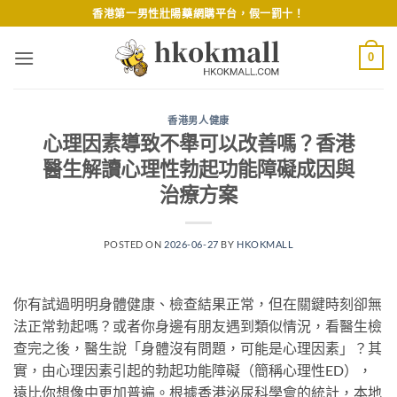
Skip
香港第一男性壯陽藥網購平台，假一罰十！
to
content
0
香港男人健康
心理因素導致不舉可以改善嗎？香港
醫生解讀心理性勃起功能障礙成因與
治療方案
POSTED ON
2026-06-27
BY
HKOKMALL
你有試過明明身體健康、檢查結果正常，但在關鍵時刻卻無
法正常勃起嗎？或者你身邊有朋友遇到類似情況，看醫生檢
查完之後，醫生說「身體沒有問題，可能是心理因素」？其
實，由心理因素引起的勃起功能障礙（簡稱心理性ED），
遠比你想像中更加普遍。根據香港泌尿科學會的統計，本地