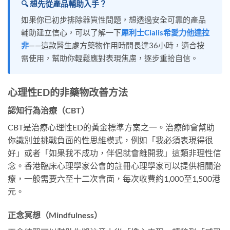
🔍 想先從產品輔助入手？
如果你已初步排除器質性問題，想透過安全可靠的產品
輔助建立信心，可以了解一下
犀利士Cialis希愛力他達拉
非
——這款醫生處方藥物作用時間長達36小時，適合按
需使用，幫助你輕鬆應對表現焦慮，逐步重拾自信。
心理性ED的非藥物改善方法
認知行為治療（CBT）
CBT是治療心理性ED的黃金標準方案之一。治療師會幫助
你識別並挑戰負面的性思維模式，例如「我必須表現得很
好」或者「如果我不成功，伴侶就會離開我」這類非理性信
念。香港臨床心理學家公會的註冊心理學家可以提供相關治
療，一般需要六至十二次會面，每次收費約1,000至1,500港
元。
正念冥想（Mindfulness）