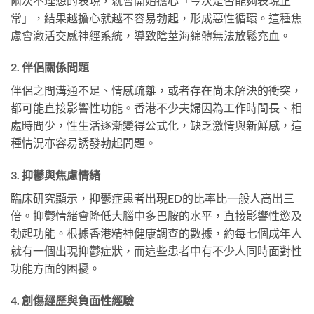
兩次不理想的表現，就會開始擔心「今次是否能夠表現正
常」，結果越擔心就越不容易勃起，形成惡性循環。這種焦
慮會激活交感神經系統，導致陰莖海綿體無法放鬆充血。
2. 伴侶關係問題
伴侶之間溝通不足、情感疏離，或者存在尚未解決的衝突，
都可能直接影響性功能。香港不少夫婦因為工作時間長、相
處時間少，性生活逐漸變得公式化，缺乏激情與新鮮感，這
種情況亦容易誘發勃起問題。
3. 抑鬱與焦慮情緒
臨床研究顯示，抑鬱症患者出現ED的比率比一般人高出三
倍。抑鬱情緒會降低大腦中多巴胺的水平，直接影響性慾及
勃起功能。根據香港精神健康調查的數據，約每七個成年人
就有一個出現抑鬱症狀，而這些患者中有不少人同時面對性
功能方面的困擾。
4. 創傷經歷與負面性經驗