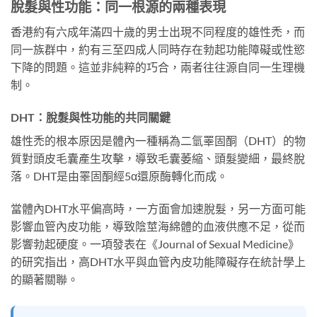
脫髮與性功能：同一根源的兩種表現
香港約有六成年滿四十歲的男士出現不同程度的雄性禿，而
同一族群中，約有三至四成人同時存在勃起功能障礙或性慾
下降的問題。這並非純粹的巧合，兩者往往源自同一生理機
制。
DHT：脫髮與性功能的共同關鍵
雄性禿的根本原因是體內一種稱為二氫睪固酮（DHT）的物
質對頭皮毛囊產生攻擊，導致毛囊萎縮、頭髮變細，最終脫
落。DHT是由睪固酮經5α還原酶轉化而成。
當體內DHT水平偏高時，一方面會加速脫髮，另一方面可能
影響血管內皮功能，導致陰莖海綿體的血液供應不足，從而
影響勃起硬度。一項發表在《Journal of Sexual Medicine》
的研究指出，高DHT水平與血管內皮功能障礙存在統計學上
的顯著關聯。