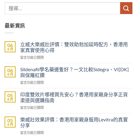
最新資訊
立威大樂威壯評價：雙效助勃加延時配方，香港用
06
8 月
家真實使用心得
在
留言功能已關閉
〈立
威
Sildenafil學名藥邊隻好？一文比較Sidegra、VI[DK]
06
大
8 月
與保羅紅鑽
樂
在
留言功能已關閉
威
〈Sildenafil
壯
學
評
印度雙效片哪裡買先安心？香港用家親身分享正貨
05
名
價：
8 月
渠道與選購指南
藥
雙
在
留言功能已關閉
邊
效
〈印
隻
助
度
好？
樂威壯效果評價：香港用家親身服用Levitra的真實
05
勃
雙
一
8 月
分享
加
效
文
延
在
留言功能已關閉
片
比
時