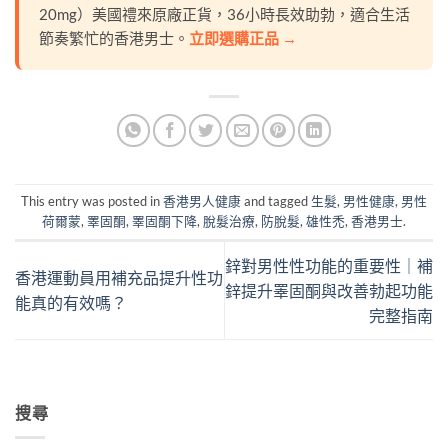
20mg）美國禮來原廠正貨，36小時長效助勃，適合生活
節奏繁忙的香港男士。
立即選購正品 →
This entry was posted in
香港男人健康
and tagged
生髮
,
男性健康
,
男性
荷爾蒙
,
睪固酮
,
睪固酮下降
,
脫髮治療
,
防脫髮
,
雄性禿
,
香港男士
.
鋅對男性性功能的重要性｜補
香港運動員用補充品提升性功
鋅提升睪固酮與改善勃起功能
能真的有效嗎？
完整指南
搜尋