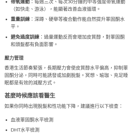
帶氧運動
：每週三次、每次30分鐘的中等強度帶氧運動
（如快走、游泳），能顯著改善血液循環。
重量訓練
：深蹲、硬舉等複合動作能自然提升睪固酮水
平。
避免過度訓練
：過量運動反而會增加皮質醇，對睪固酮
和頭髮都有負面影響。
壓力管理
香港生活節奏緊張，長期壓力會使皮質醇水平偏高，抑制睪
固酮分泌，同時可能誘發或加劇脫髮。冥想、瑜珈、充足睡
眠都是有效的減壓方式。
甚麼時候應該看醫生
如果你同時出現脫髮和性功能下降，建議進行以下檢查：
血液睪固酮水平檢測
DHT水平檢測