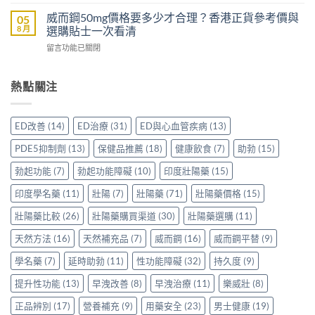
〈樂
哪
較
配
威
裡
威而鋼50mg價格要多少才合理？香港正貨參考價與
05
Sidegra、
方，
壯
買
8 月
選購貼士一次看清
VI[DK]
香
效
先
與
港
在
留言功能已關閉
果
安
保
用
〈威
評
心？
羅
家
而
價：
香
紅
真
鋼
熱點關注
香
港
鑽〉
實
50mg
港
用
中
使
價
用
家
用
格
家
親
ED改善
(14)
ED治療
(31)
ED與心血管疾病
(13)
心
要
親
身
得〉
多
身
分
PDE5抑制劑
(13)
保健品推薦
(18)
健康飲食
(7)
助勃
(15)
中
少
服
享
才
用
勃起功能
(7)
勃起功能障礙
(10)
印度壯陽藥
(15)
正
合
Levitra
貨
理？
印度學名藥
(11)
壯陽
(7)
壯陽藥
(71)
壯陽藥價格
(15)
的
渠
香
真
道
港
壯陽藥比較
(26)
壯陽藥購買渠道
(30)
壯陽藥選購
(11)
實
與
正
分
選
天然方法
(16)
天然補充品
(7)
威而鋼
(16)
威而鋼平替
(9)
貨
享〉
購
參
中
指
學名藥
(7)
延時助勃
(11)
性功能障礙
(32)
持久度
(9)
考
南〉
價
中
提升性功能
(13)
早洩改善
(8)
早洩治療
(11)
樂威壯
(8)
與
選
正品辨別
(17)
營養補充
(9)
用藥安全
(23)
男士健康
(19)
購