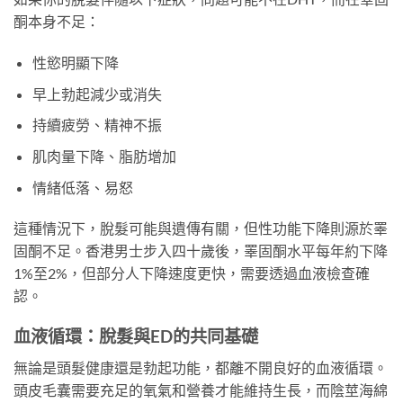
酮本身不足：
性慾明顯下降
早上勃起減少或消失
持續疲勞、精神不振
肌肉量下降、脂肪增加
情緒低落、易怒
這種情況下，脫髮可能與遺傳有關，但性功能下降則源於睪
固酮不足。香港男士步入四十歲後，睪固酮水平每年約下降
1%至2%，但部分人下降速度更快，需要透過血液檢查確
認。
血液循環：脫髮與ED的共同基礎
無論是頭髮健康還是勃起功能，都離不開良好的血液循環。
頭皮毛囊需要充足的氧氣和營養才能維持生長，而陰莖海綿