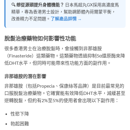
🔍 想從源頭提升身體機能？
日本馬超丸GX採用高濃度馬
精華，專為香港男士設計，幫助調節體內荷爾蒙平衡，
改善精力不足問題。
了解產品詳情 →
脫髮治療藥物如何影響性功能
很多香港男士在治療脫髮時，會接觸到非那雄胺
（Finasteride）這類藥物。這類藥物透過抑制5α還原酶來降
低DHT水平，但同時可能帶來性功能方面的副作用。
非那雄胺的潛在影響
非那雄胺（包括Propecia、保康絲等品牌）是目前最常見的
口服脫髮治療藥物。它確實能有效降低DHT水平，減緩甚至
逆轉脫髮，但約有2%至5%的使用者會出現以下副作用：
性慾下降
勃起困難