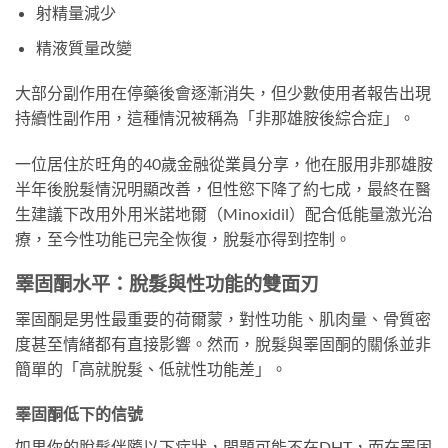
射精量減少
精液質量改變
大部分副作用在停藥後會逐漸消失，但少數使用者報告出現
持續性副作用，這種情況被稱為「非那雄胺後綜合症」。
一位居住於旺角的40歲金融從業員分享，他在服用非那雄胺
半年後脫髮情況明顯改善，但性慾下降了約七成，最終在醫
生建議下改用外用米諾地爾（Minoxidil）配合低能量激光治
療，至今性功能已完全恢復，脫髮亦得到控制。
睪固酮水平：脫髮與性功能的雙面刃
睪固酮是男性最重要的荷爾蒙，對性功能、肌肉量、骨質密
度甚至情緒都有直接影響。然而，脫髮與睪固酮的關係並非
簡單的「高就脫髮、低就性功能差」。
睪固酮低下的信號
如果你的脫髮伴隨以下症狀，問題可能不在DHT，而在睪固