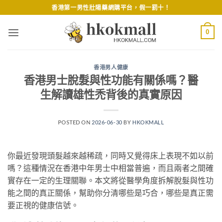
Skip
香港第一男性壯陽藥網購平台，假一罰十！
to
content
0
香港男人健康
香港男士脫髮與性功能有關係嗎？醫
生解讀雄性禿背後的真實原因
POSTED ON
2026-06-30
BY
HKOKMALL
你最近發現頭髮越來越稀疏，同時又覺得床上表現不如以前
嗎？這種情況在香港中年男士中相當普遍，而且兩者之間確
實存在一定的生理關聯。本文將從醫學角度拆解脫髮與性功
能之間的真正關係，幫助你分清哪些是巧合，哪些是真正需
要正視的健康信號。