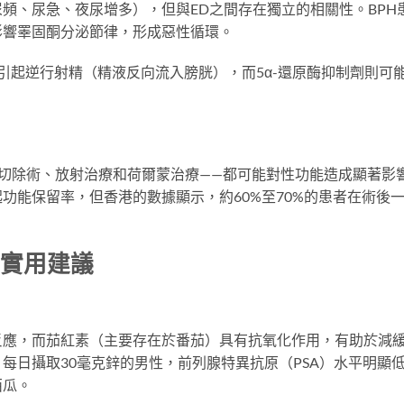
頻、尿急、夜尿增多），但與ED之間存在獨立的相關性。BPH
影響睪固酮分泌節律，形成惡性循環。
能引起逆行射精（精液反向流入膀胱），而5α-還原酶抑制劑則可
切除術、放射治療和荷爾蒙治療——都可能對性功能造成顯著影
功能保留率，但香港的數據顯示，約60%至70%的患者在術後
個實用建議
反應，而茄紅素（主要存在於番茄）具有抗氧化作用，有助於減
每日攝取30毫克鋅的男性，前列腺特異抗原（PSA）水平明顯
西瓜。