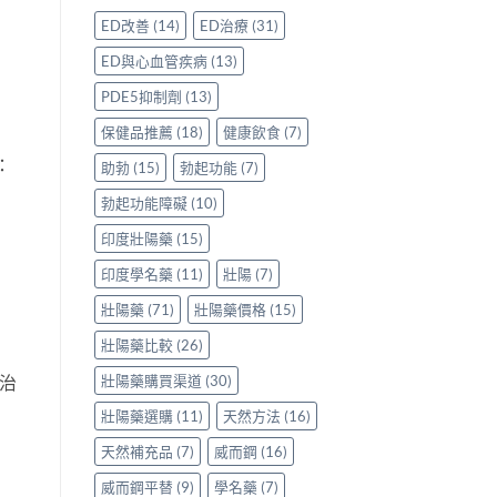
評
香
鑽〉
使
ED改善
(14)
ED治療
(31)
價：
港
中
用
香
用
心
ED與心血管疾病
(13)
港
家
得〉
用
親
中
PDE5抑制劑
(13)
家
身
親
分
保健品推薦
(18)
健康飲食
(7)
身
享
：
服
助勃
(15)
勃起功能
(7)
正
用
貨
勃起功能障礙
(10)
Levitra
渠
的
道
印度壯陽藥
(15)
真
與
實
選
印度學名藥
(11)
壯陽
(7)
分
購
享〉
指
壯陽藥
(71)
壯陽藥價格
(15)
中
南〉
中
壯陽藥比較
(26)
壯陽藥購買渠道
(30)
而治
壯陽藥選購
(11)
天然方法
(16)
天然補充品
(7)
威而鋼
(16)
威而鋼平替
(9)
學名藥
(7)