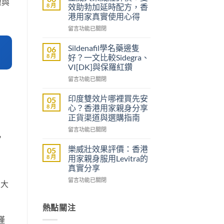
腺與
醫
8 月
效助勃加延時配方，香
生
港用家真實使用心得
紙
在
可
留言功能已關閉
〈立
以
威
買
Sildenafil學名藥邊隻
06
大
到
8 月
好？一文比較Sidegra、
樂
威
VI[DK]與保羅紅鑽
威
而
在
壯
留言功能已關閉
鋼
〈Sildenafil
評
嗎？
學
價：
香
印度雙效片哪裡買先安
05
名
雙
港
8 月
心？香港用家親身分享
藥
效
男
正貨渠道與選購指南
邊
助
士
在
隻
留言功能已關閉
勃
購
，
〈印
好？
加
買
度
一
延
前
樂威壯效果評價：香港
05
雙
文
時
必
8 月
用家親身服用Levitra的
效
比
配
讀
真實分享
片
較
方，
的
在
哪
留言功能已關閉
Sidegra、
香
注
腺大
〈樂
裡
VI[DK]
港
意
威
買
與
用
事
壯
先
熱點關注
保
家
項〉
效
安
羅
真
中
僅
果
心？
紅
實