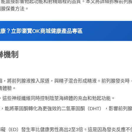
可能直接影響勃起功能和射精過程的品質。本文將詳細拆解前列
列腺保養方法。
士健康？立即瀏覽OK商城健康產品專區
聯機制
縮，將前列腺液推入尿道，與精子混合形成精液。前列腺發炎時
精體驗。
，這些神經纖維同時控制陰莖海綿體的充血和勃起功能。
酶，能將睪固酮轉化為更強效的二氫睪固酮（DHT），影響前列
礙（ED）發生率比健康男性高出2至3倍。這是因為發炎反應不