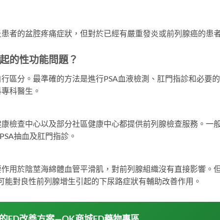
炎患者的盆腔疼痛症狀，但對於已經有嚴重發炎或前列腺癌的患
起的性功能問題？
行區分。最準確的方法是進行PSA血液檢測、肛門指診和必要
科專科醫生。
健康檢查中心以及部分社區健康中心都提供前列腺檢查服務。一
 PSA抽血及肛門指診。
alafil）主要作用於陰莖海綿體血管平滑肌，對前列腺組織沒有直接影響。
5mg）可能對良性前列腺增生引起的下尿路症狀有輔助改善作用。
你的ED改善方案—OK商城ED藥物專區