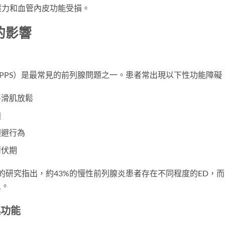
壓力和血管內皮功能受損。
的影響
CPPS）是最常見的前列腺問題之一。患者常出現以下性功能障礙
平滑肌放鬆
適
迴避行為
潛伏期
edicine》的研究指出，約43%的慢性前列腺炎患者存在不同程度的ED，
上。
起功能