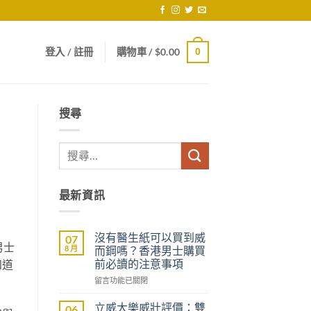
登入 / 註冊
購物車 /
$
0.00
0
搜尋
最新資訊
沒有醫生紙可以買到威
07
男士
8 月
而鋼嗎？香港男士購買
前必讀的注意事項
知道
在
留言功能已關閉
〈沒
有
立威大樂威壯評價：雙
06