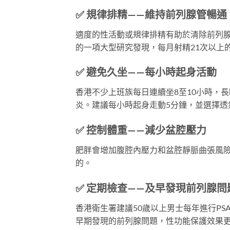
✅ 規律排精——維持前列腺管暢通
適度的性活動或規律排精有助於清除前列
的一項大型研究發現，每月射精21次以上
✅ 避免久坐——每小時起身活動
香港不少上班族每日連續坐8至10小時，
炎。建議每小時起身走動5分鐘，並選擇透
✅ 控制體重——減少盆腔壓力
肥胖會增加腹腔內壓力和盆腔靜脈曲張風險，
的。
✅ 定期檢查——及早發現前列腺問
香港衛生署建議50歲以上男士每年進行P
早期發現的前列腺問題，性功能保護效果