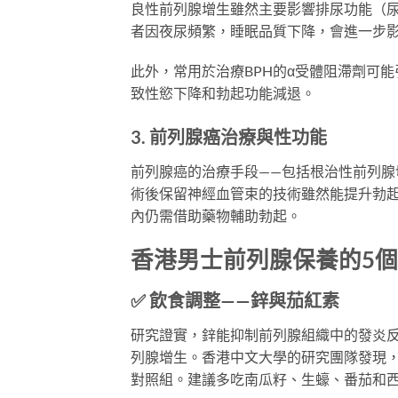
良性前列腺增生雖然主要影響排尿功能（尿
者因夜尿頻繁，睡眠品質下降，會進一步
此外，常用於治療BPH的α受體阻滯劑可
致性慾下降和勃起功能減退。
3. 前列腺癌治療與性功能
前列腺癌的治療手段——包括根治性前列腺
術後保留神經血管束的技術雖然能提升勃起
內仍需借助藥物輔助勃起。
香港男士前列腺保養的5
✅ 飲食調整——鋅與茄紅素
研究證實，鋅能抑制前列腺組織中的發炎
列腺增生。香港中文大學的研究團隊發現，
對照組。建議多吃南瓜籽、生蠔、番茄和