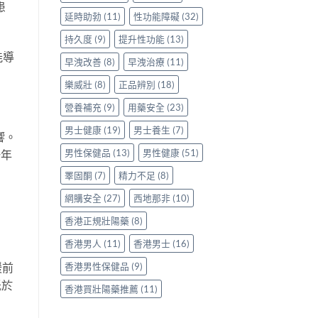
患
延時助勃
(11)
性功能障礙
(32)
持久度
(9)
提升性功能
(13)
能導
早洩改善
(8)
早洩治療
(11)
樂威壯
(8)
正品辨別
(18)
營養補充
(9)
用藥安全
(23)
男士健康
(19)
男士養生
(7)
響。
男性保健品
(13)
男性健康
(51)
一年
睪固酮
(7)
精力不足
(8)
網購安全
(27)
西地那非
(10)
香港正規壯陽藥
(8)
香港男人
(11)
香港男士
(16)
香港男性保健品
(9)
緩前
低於
香港買壯陽藥推薦
(11)