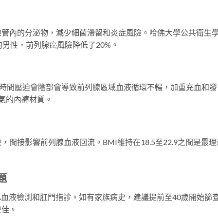
腺管內的分泌物，減少細菌滯留和炎症風險。哈佛大學公共衛生
的男性，前列腺癌風險降低了20%。
長時間壓迫會陰部會導致前列腺區域血液循環不暢，加重充血和發
氣的內褲材質。
間接影響前列腺血液回流。BMI維持在18.5至22.9之間是最理
題
SA血液檢測和肛門指診。如有家族病史，建議提前至40歲開始篩
更佳。