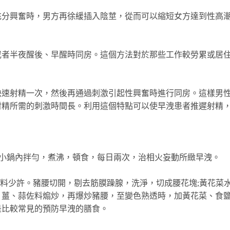
興奮時，男方再徐緩插入陰莖，從而可以縮短女方達到性高
半夜醒後、早醒時同房。這個方法對於那些工作較勞累或居
。
射精一次，然後再通過刺激引起性興奮時進行同房。這樣男
射精所需的刺激時間長。利用這個特點可以使早洩患者推遲射精
小鍋內拌勻，煮沸，頓食，每日兩次，治相火妄動所緻早洩。
佐料少許。豬腰切開，剔去筋膜躁腺，洗淨，切成腰花塊;黃花菜
、薑、蒜佐料煽炒，再爆炒豬腰，至變色熟透時，加黃花菜、食
是比較常見的預防早洩的膳食。