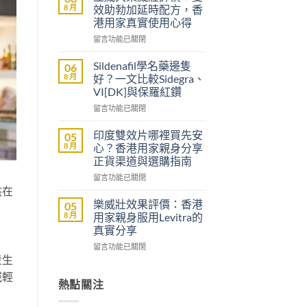
醫
8 月
效助勃加延時配方，香
生
港用家真實使用心得
紙
在
可
留言功能已關閉
〈立
以
威
買
Sildenafil學名藥邊隻
06
大
到
8 月
好？一文比較Sidegra、
樂
威
VI[DK]與保羅紅鑽
威
而
在
壯
留言功能已關閉
鋼
〈Sildenafil
評
嗎？
學
價：
香
印度雙效片哪裡買先安
05
名
雙
港
8 月
心？香港用家親身分享
藥
效
男
正貨渠道與選購指南
邊
助
士
在
隻
留言功能已關閉
勃
購
〈印
該在
好？
加
買
度
一
延
前
樂威壯效果評價：香港
05
雙
文
時
必
8 月
用家親身服用Levitra的
效
比
配
讀
真實分享
片
較
方，
的
在
哪
留言功能已關閉
Sidegra、
香
注
産生
〈樂
裡
VI[DK]
港
意
威
買
與
用
事
減輕
壯
先
熱點關注
保
家
項〉
效
安
羅
真
中
果
心？
紅
實