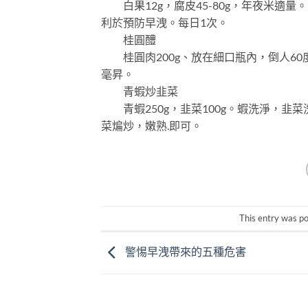
白果12g，腐皮45-80g，年夜米適
利於預防早洩。每日1次。
桂圓醴
桂圓肉200g、放在細口瓶內，倒人60度
毫昇。
青蝦炒韭菜
青蝦250g，韭菜100g。蝦洗淨，韭
菜煸炒，嫩熟
.
即可。
This entry was p
警惕早洩帶來的五種危害