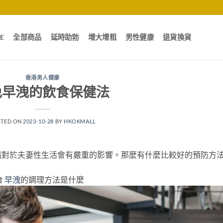
E
全部商品
延時助勃
增大增粗
男性健康
退貨換貨
香港男人健康
免早洩的飲食保健法
STED ON
2023-10-28
BY
HKOKMALL
病對於夫妻性生活會有嚴重的影響。那麼有什麼比較好的預防方
食
早洩
的調理方法是什麼