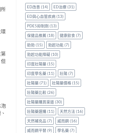
評
香
鑽〉
使
ED改善
(14)
ED治療
(31)
潮所
價：
港
中
用
香
用
心
ED與心血管疾病
(13)
港
家
得〉
用
親
中
PDE5抑制劑
(13)
家
身
住環
親
分
保健品推薦
(18)
健康飲食
(7)
身
享
服
助勃
(15)
勃起功能
(7)
正
用
貨
性第
勃起功能障礙
(10)
Levitra
渠
的
道
，但
印度壯陽藥
(15)
真
與
實
選
印度學名藥
(11)
壯陽
(7)
分
購
享〉
指
壯陽藥
(71)
壯陽藥價格
(15)
中
南〉
中
壯陽藥比較
(26)
壯陽藥購買渠道
(30)
水泡
壯陽藥選購
(11)
天然方法
(16)
鹽、
天然補充品
(7)
威而鋼
(16)
威而鋼平替
(9)
學名藥
(7)