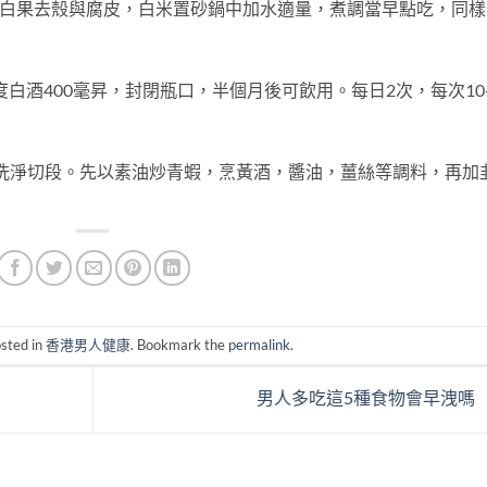
量。白果去殼與腐皮，白米置砂鍋中加水適量，煮調當早點吃，同樣
白酒400毫昇，封閉瓶口，半個月後可飲用。每日2次，每次10-
菜洗淨切段。先以素油炒青蝦，烹黃酒，醬油，薑絲等調料，再加
osted in
香港男人健康
. Bookmark the
permalink
.
男人多吃這5種食物會早洩嗎