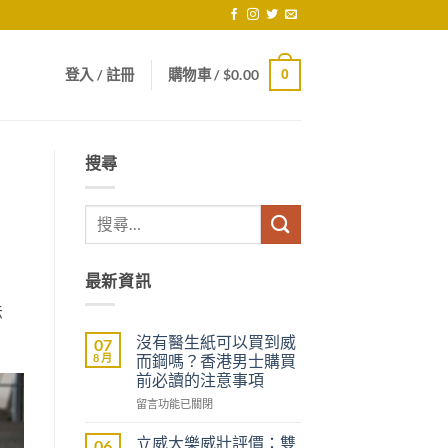
登入 / 註冊
購物車 /
$
0.00
0
搜尋
最新資訊
法
沒有醫生紙可以買到威
07
8 月
而鋼嗎？香港男士購買
前必讀的注意事項
在
留言功能已關閉
〈沒
有
立威大樂威壯評價：雙
06