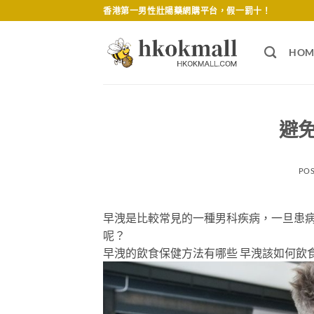
Skip
香港第一男性壯陽藥網購平台，假一罰十！
to
content
HOM
避
PO
早洩是比較常見的一種男科疾病，一旦患
呢？
早洩的飲食保健方法有哪些 早洩該如何飲