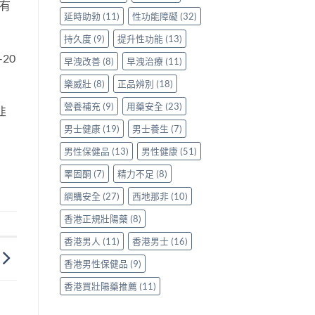
有
延時助勃
(11)
性功能障礙
(32)
持久度
(9)
提升性功能
(13)
20
早洩改善
(8)
早洩治療
(11)
樂威壯
(8)
正品辨別
(18)
營養補充
(9)
用藥安全
(23)
韭
男士健康
(19)
男士養生
(7)
男性保健品
(13)
男性健康
(51)
睪固酮
(7)
精力不足
(8)
網購安全
(27)
西地那非
(10)
香港正規壯陽藥
(8)
香港男人
(11)
香港男士
(16)
香港男性保健品
(9)
香港買壯陽藥推薦
(11)