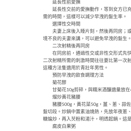
延長性前愛撫
延長性交前的愛撫動作，等到女方已充分
需的時間，這樣可以減少早洩的髮生率。
選擇性交時間
夫妻上床後入睡片刻，然後再同房；或者
境不良的夫妻來講，可以避免早洩的髮生
二次射精後再同房
在同房前，通過性交或非性交形式先快速
二次射精所需的刺激時間往往要比第一次
這種方法隻適用於青壯年男性。
預防早洩的飲食調理方法
菊花醪
甘菊花10g剪碎，與糯米酒釀適量放在
熘炒黃花豬腰
豬腰500g，黃花菜50g，薑、蔥、蒜
髮切段。炒鍋中置素油燒熱，先放年夜蔥
糖煸炒，再入芡粉和湯汁，明透起鍋。這
腐皮白果粥