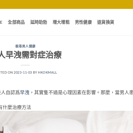
E
全部商品
延時助勃
增大增粗
男性健康
退貨換貨
香港男人健康
人早洩需對症治療
STED ON
2023-11-03
BY
HKOKMALL
些人自認爲
早洩
，其實隻不過是心理因素在影響。那麼，當男人
有什麼治療方法