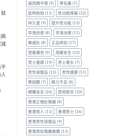
威而鋼平替
(9)
學名藥
(7)
，就
延時助勃
(11)
性功能障礙
(32)
持久度
(9)
提升性功能
(13)
早洩改善
(8)
早洩治療
(11)
疾病
樂威壯
(8)
正品辨別
(17)
程減
營養補充
(9)
用藥安全
(23)
男士健康
(19)
男士養生
(7)
緻不
男性保健品
(13)
男性健康
(51)
的人
睪固酮
(7)
精力不足
(8)
治
網購安全
(26)
西地那非
(10)
香港正規壯陽藥
(8)
香港男人
(11)
香港男士
(16)
香港男性保健品
(9)
香港買壯陽藥推薦
(11)