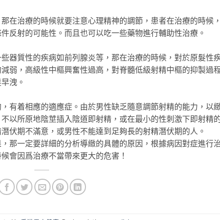
在治療的時候就要注意心理精神的調節，患者在治療的時候
條件反射的可能性。而且也可以吃一些藥物進行輔助性治療。
器質性的疾病如前列腺炎等，那在治療的時候，對於原髮性
的減弱，高級性中樞興奮性過高，對脊髓低級射精中樞的抑製過
髮早洩。
有着相應的適應症。由於男性缺乏隨意調節射精的能力，以
；不以所原地陰莖插入陰道即射精，或在最小的性刺激下即射精
精潛伏期不滿意，或男性不能達到足夠長的射精潛伏期的人。
那一定要詳細的分析導緻的具體的原因，根據病因對症進行
時候會因爲治療不當帶來更大的危害！