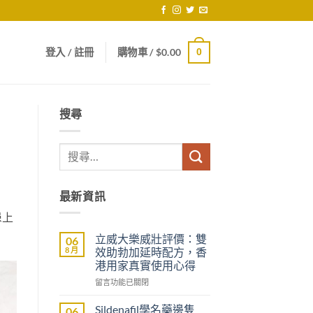
登入 / 註冊
購物車 /
$
0.00
0
搜尋
最新資訊
患上
立威大樂威壯評價：雙
06
8 月
效助勃加延時配方，香
港用家真實使用心得
在
留言功能已關閉
〈立
威
Sildenafil學名藥邊隻
06