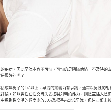
愈的疾病，因此早洩本身不可怕，可怕的是隱瞞病情，不及時的
才是最好的呢？
率佔成年男子的1/3以上。早洩的定義尚有爭議，通常以男性的射
來評價，如以男性在性交時失去控製射精的能力，則陰莖插入陰
中達到性高潮的頻度少於50%爲標準來定義早洩，但這些都未