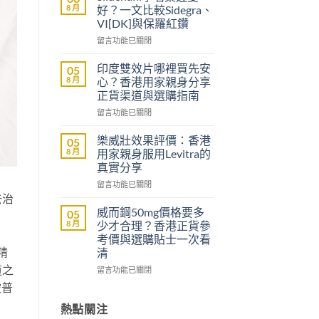
大
8 月
好？一文比較Sidegra、
樂
VI[DK]與保羅紅鑽
威
在
壯
留言功能已關閉
〈Sildenafil
評
學
價：
印度雙效片哪裡買先安
05
名
雙
8 月
心？香港用家親身分享
藥
效
正貨渠道與選購指南
邊
助
在
隻
留言功能已關閉
勃
〈印
好？
加
度
一
延
樂威壯效果評價：香港
05
雙
文
時
8 月
用家親身服用Levitra的
效
比
配
真實分享
片
較
方，
在
哪
留言功能已關閉
Sidegra、
香
〈樂
去治
裡
VI[DK]
港
威
買
與
用
威而鋼50mg價格要多
05
壯
先
保
家
8 月
少才合理？香港正貨參
效
安
羅
真
考價與選購貼士一次看
果
心？
紅
實
精
清
評
香
鑽〉
使
道之
價：
港
在
中
留言功能已關閉
用
香
用
〈威
心
被普
港
家
而
得〉
用
親
鋼
熱點關注
中
家
身
50mg