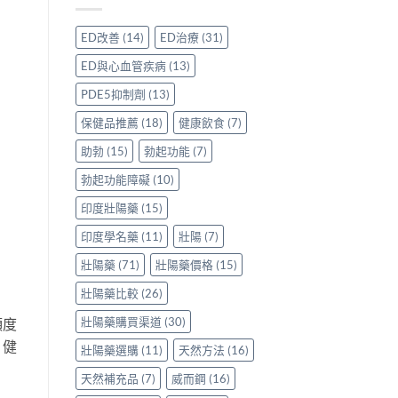
親
分
價
身
享
格
ED改善
(14)
ED治療
(31)
服
正
要
用
貨
多
ED與心血管疾病
(13)
Levitra
渠
少
的
道
才
PDE5抑制劑
(13)
真
與
合
實
選
理？
保健品推薦
(18)
健康飲食
(7)
分
購
香
享〉
指
港
助勃
(15)
勃起功能
(7)
中
南〉
正
勃起功能障礙
(10)
中
貨
參
印度壯陽藥
(15)
考
價
印度學名藥
(11)
壯陽
(7)
與
選
壯陽藥
(71)
壯陽藥價格
(15)
購
貼
壯陽藥比較
(26)
士
一
壯陽藥購買渠道
(30)
頻度
次
，健
看
壯陽藥選購
(11)
天然方法
(16)
清〉
中
天然補充品
(7)
威而鋼
(16)