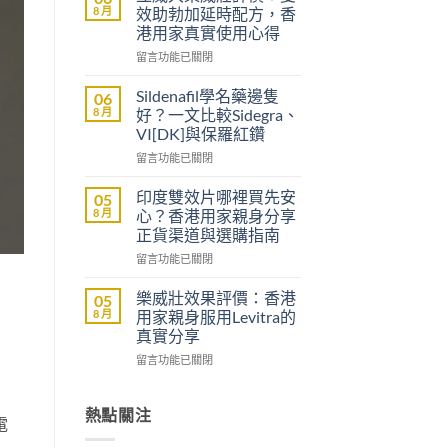
醫
8 月
效助勃加延時配方，香
生
港用家真實使用心得
紙
在
可
留言功能已關閉
〈立
以
威
買
Sildenafil學名藥邊隻
06
大
到
8 月
好？一文比較Sidegra、
樂
威
VI[DK]與保羅紅鑽
威
而
在
壯
留言功能已關閉
鋼
〈Sildenafil
評
嗎？
學
價：
香
印度雙效片哪裡買先安
05
名
雙
港
8 月
心？香港用家親身分享
藥
效
男
正貨渠道與選購指南
邊
助
士
在
隻
留言功能已關閉
勃
購
〈印
好？
加
買
度
一
延
前
樂威壯效果評價：香港
05
雙
文
時
必
8 月
用家親身服用Levitra的
效
比
配
讀
真實分享
片
較
方，
的
在
哪
留言功能已關閉
Sidegra、
香
注
〈樂
裡
VI[DK]
港
意
威
買
與
用
事
壯
先
熱點關注
保
家
項〉
電
效
安
羅
真
中
果
心？
紅
實