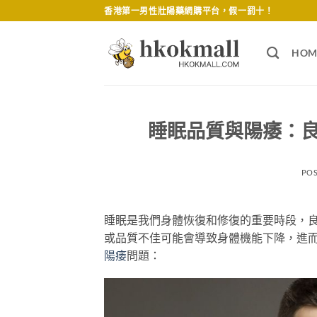
Skip
香港第一男性壯陽藥網購平台，假一罰十！
to
content
HOM
睡眠品質與陽痿：
PO
睡眠是我們身體恢復和修復的重要時段，
或品質不佳可能會導致身體機能下降，進
陽痿
問題：