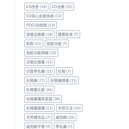
評
香
鑽〉
使
ED改善
(14)
ED治療
(31)
價：
港
中
用
香
用
心
ED與心血管疾病
(13)
港
家
得〉
用
親
中
PDE5抑制劑
(13)
家
身
親
分
保健品推薦
(18)
健康飲食
(7)
身
享
服
助勃
(15)
勃起功能
(7)
正
用
貨
勃起功能障礙
(10)
Levitra
渠
的
道
印度壯陽藥
(15)
真
與
實
選
印度學名藥
(11)
壯陽
(7)
分
購
享〉
指
壯陽藥
(71)
壯陽藥價格
(15)
中
南〉
中
壯陽藥比較
(26)
壯陽藥購買渠道
(30)
壯陽藥選購
(11)
天然方法
(16)
天然補充品
(7)
威而鋼
(16)
威而鋼平替
(9)
學名藥
(7)