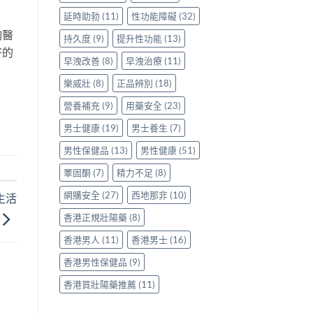
延時助勃
(11)
性功能障礙
(32)
詢醫
持久度
(9)
提升性功能
(13)
好的
早洩改善
(8)
早洩治療
(11)
樂威壯
(8)
正品辨別
(18)
營養補充
(9)
用藥安全
(23)
男士健康
(19)
男士養生
(7)
男性保健品
(13)
男性健康
(51)
睪固酮
(7)
精力不足
(8)
網購安全
(27)
西地那非
(10)
生活
香港正規壯陽藥
(8)
香港男人
(11)
香港男士
(16)
香港男性保健品
(9)
香港買壯陽藥推薦
(11)