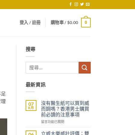
登入 / 註冊
購物車 /
$
0.00
0
搜尋
最新資訊
不足
管理
沒有醫生紙可以買到威
07
8 月
而鋼嗎？香港男士購買
前必讀的注意事項
在
留言功能已關閉
〈沒
有
立威大樂威壯評價：雙
06