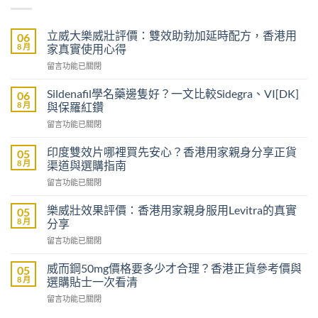
立威大樂威壯評價：雙效助勃加延時配方，香港用
06
8 月
家真實使用心得
在
留言功能已關閉
〈立
威
Sildenafil學名藥邊隻好？一文比較Sidegra、VI[DK]
06
大
8 月
與保羅紅鑽
樂
在
留言功能已關閉
威
〈Sildenafil
壯
學
評
印度雙效片哪裡買先安心？香港用家親身分享正貨
05
名
價：
8 月
渠道與選購指南
藥
雙
在
留言功能已關閉
邊
效
〈印
隻
助
度
好？
樂威壯效果評價：香港用家親身服用Levitra的真實
05
勃
雙
一
8 月
分享
加
效
文
延
在
留言功能已關閉
片
比
時
〈樂
哪
較
配
威
裡
威而鋼50mg價格要多少才合理？香港正貨參考價與
05
Sidegra、
方，
壯
買
8 月
選購貼士一次看清
VI[DK]
香
效
先
與
港
在
留言功能已關閉
果
安
保
用
〈威
評
心？
羅