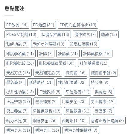
家
而
價：
香
紅
真
鋼
熱點關注
香
港
鑽〉
實
50mg
港
用
中
使
價
用
家
用
格
家
親
ED改善
(14)
ED治療
(31)
ED與心血管疾病
(13)
心
要
親
身
得〉
多
身
分
PDE5抑制劑
(13)
保健品推薦
(18)
健康飲食
(7)
助勃
(15)
中
少
服
享
才
用
勃起功能
(7)
勃起功能障礙
(10)
印度壯陽藥
(15)
正
合
Levitra
貨
理？
印度學名藥
(11)
壯陽
(7)
壯陽藥
(71)
壯陽藥價格
(15)
的
渠
香
真
道
港
壯陽藥比較
(26)
壯陽藥購買渠道
(30)
壯陽藥選購
(11)
實
與
正
分
選
天然方法
(16)
天然補充品
(7)
威而鋼
(16)
威而鋼平替
(9)
貨
享〉
購
參
中
指
學名藥
(7)
延時助勃
(11)
性功能障礙
(32)
持久度
(9)
考
南〉
價
中
提升性功能
(13)
早洩改善
(8)
早洩治療
(11)
樂威壯
(8)
與
選
正品辨別
(17)
營養補充
(9)
用藥安全
(23)
男士健康
(19)
購
貼
男士養生
(7)
男性保健品
(13)
男性健康
(51)
睪固酮
(7)
士
一
精力不足
(8)
網購安全
(26)
西地那非
(10)
香港正規壯陽藥
(8)
次
看
香港男人
(11)
香港男士
(16)
香港男性保健品
(9)
清〉