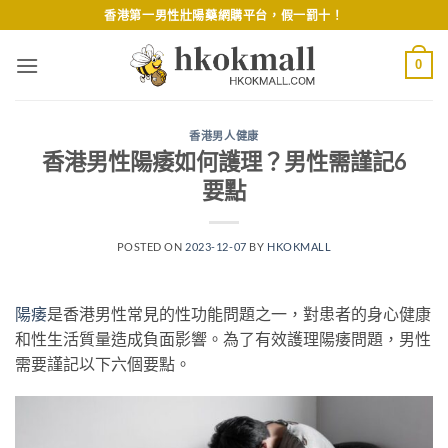
Skip
香港第一男性壯陽藥網購平台，假一罰十！
to
content
0
香港男人健康
香港男性陽痿如何護理？男性需謹記6
要點
POSTED ON
2023-12-07
BY
HKOKMALL
陽痿
是香港男性常見的性功能問題之一，對患者的身心健康
和性生活質量造成負面影響。為了有效護理陽痿問題，男性
需要謹記以下六個要點。