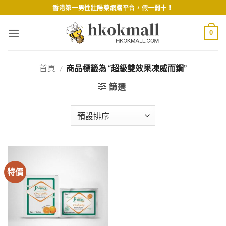
Skip
香港第一男性壯陽藥網購平台，假一罰十！
to
content
0
首頁
/
商品標籤為 “超級雙效果凍威而鋼”
篩選
特價