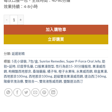
每次口服一包，生效時間：40-60分鐘
效果持續：4-8小時
Super P-Force Oral Jelly|印度雙效口服果凍|印度水果威而鋼|香港現
加入購物車
立即購買
分類:
延遲射精
標籤:
5克小袋裝
,
7包/盒
,
Sunrise Remedies
,
Super P-Force Oral Jelly
,
助
勃+延時
,
印度學名藥
,
口服果凍劑型
,
性行為前15-30分鐘服用
,
果凍威而
鋼
,
枸櫞酸西地那非
,
桑瑞藥廠
,
橘子味
,
橙子水果味
,
水果威而鋼
,
綠盒果凍
,
西地那非100mg
,
西地那非100mg
,
超級雙效果凍威而鋼
,
達泊西汀60mg
,
陽痿早洩治療
,
雙效合一
,
雙效液態威而鋼
,
鹽酸達泊西汀