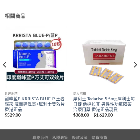
相關商品
延遲射精
增大增粗
巅峰藍P KRRISTA BLUE-P 王者
犀利士 Tadarise-5 5mg 犀利士每
歸來 威而鋼偉哥+犀利士雙效片
日錠 他達拉非 男性性功能障礙
香港正品
治療用藥 香港正品現貨
Price
$
529.00
$
388.00
–
$
1,629.00
range:
$388.00
through
$1,629.00
聯絡我們
私隱政策
條款政策
退貨換貨