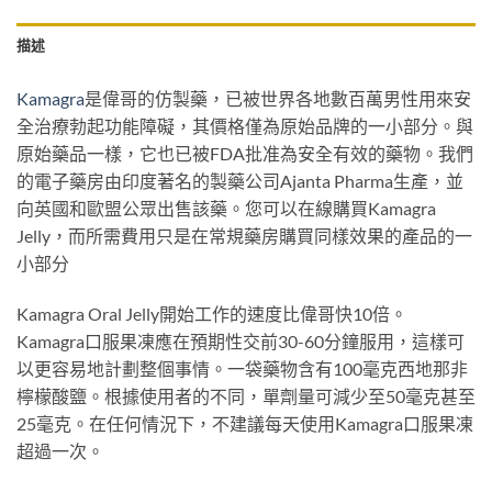
描述
Kamagra
是偉哥的仿製藥，已被世界各地數百萬男性用來安
全治療勃起功能障礙，其價格僅為原始品牌的一小部分。與
原始藥品一樣，它也已被FDA批准為安全有效的藥物。我們
的電子藥房由印度著名的製藥公司Ajanta Pharma生產，並
向英國和歐盟公眾出售該藥。您可以在線購買Kamagra
Jelly，而所需費用只是在常規藥房購買同樣效果的產品的一
小部分
Kamagra Oral Jelly開始工作的速度比偉哥快10倍。
Kamagra口服果凍應在預期性交前30-60分鐘服用，這樣可
以更容易地計劃整個事情。一袋藥物含有100毫克西地那非
檸檬酸鹽。根據使用者的不同，單劑量可減少至50毫克甚至
25毫克。在任何情況下，不建議每天使用Kamagra口服果凍
超過一次。