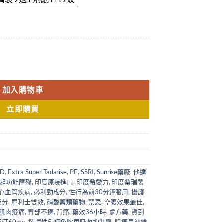
e 勃起持久100mg/10粒 印度原裝進口香港正品 數量
加入購物車
立即購買
ED
,
Extra Super Tadarise
,
PE
,
SSRI
,
Sunrise藥廠
,
他達
起功能障礙
,
印度原裝進口
,
印度希愛力
,
印度桑瑞製
心血管疾病
,
必利勁成分
,
性行為前30分鐘服用
,
攝護
成分
,
犀利士雙效
,
硝酸鹽類藥物
,
禁忌
,
空腹效果最佳
,
肌肉痠痛
,
胃部不適
,
背痛
,
藥效36小時
,
處方藥
,
貨到
汀60mg
,
選擇性5-羥色胺再吸收抑制劑
,
陽痿早洩雙