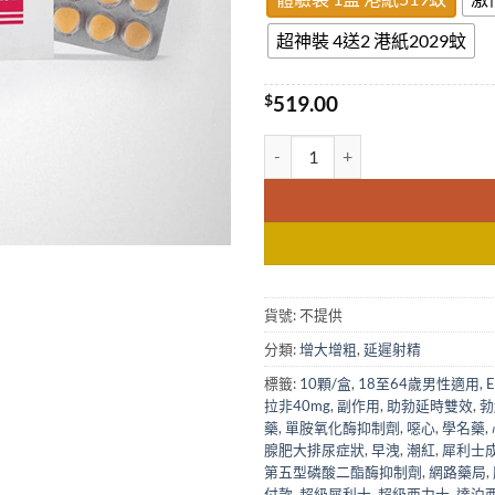
超神裝 4送2 港紙2029蚊
$
519.00
超級雙效犀利士Super Tadaris
貨號:
不提供
分類:
增大增粗
,
延遲射精
標籤:
10顆/盒
,
18至64歲男性適用
,
拉非40mg
,
副作用
,
助勃延時雙效
,
勃
藥
,
單胺氧化酶抑制劑
,
噁心
,
學名藥
,
腺肥大排尿症狀
,
早洩
,
潮紅
,
犀利士
第五型磷酸二酯酶抑制劑
,
網路藥局
,
付款
,
超級犀利士
,
超級西力士
,
達泊西