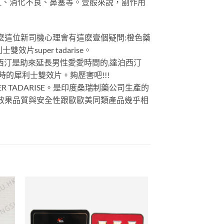
紅、消化不良、鼻塞等。壹般來說，副作用
麽這位新司機心理會有這麽壹個疑問:橙色藥
uper tadarise。
泊西汀是助來延長男性愛愛時間的,達泊西汀
的犀利士雙效片。夠歷害吧!!!
 TADARISE。是印度桑瑞制藥公司生產的
的,效果品質與安全性跟歐歐美同類產品幾乎相