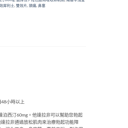
效犀利士
,
雙效片
,
頭痛
,
鼻塞
48小時以上
泊西汀60mg。他達拉非可以幫助您勃起
他達拉非通過放松肌肉來治療勃起功能障