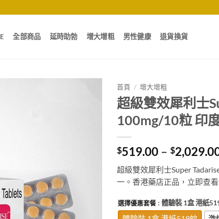
E
全部商品
延時助勃
增大增粗
男性健康
退貨換貨
首頁
/
增大增粗
超級雙效犀利士Supe
100mg/10粒
519.00
–
2,029.0
$
$
超級雙效犀利士Super Tada
一。香港藥店正品，立即查看
: 體驗裝 1盒 港紙51
選擇優惠套餐
體驗裝 1盒 港紙519蚊
激