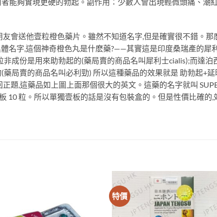
用者能夠實現更硬的勃起。副作用：少數人會出現輕微頭痛、潮
朋友會送他壹粒橙色藥片。雖然不知道名字,但是確實很不錯。那
名字,這個神奇橙色丸是什麽藥?——其實這是印度桑瑞產的犀利士雙效片s
成份是用來助勃起的(藥局賣的商品名叫犀利士cialis);而達
藥局賣的商品名叫必利勁) 所以這種藥品的效果就是 助勃起+延時
題,這藥品如上圖上面那個很大的英文。這藥的名字就叫 SUPER
,壹板 10 粒。所以單獨壹板的話是沒有包裝盒的。但是性價比確
特價