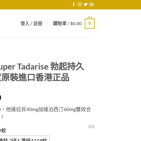
登入 / 註冊
購物車 /
$
0.00
0
r Tadarise 勃起持久
 印度原裝進口香港正品
Price
0
range:
rise，他達拉非40mg加達泊西汀60mg雙效合
$519.00
！
through
$2,029.00
清除
9蚊
情裝 2送1 港紙1119蚊