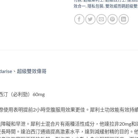
效合一
,
隱私包裝
,
雙效威而鋼超級雙
darise
、
超級雙效偉哥
西汀（必利勁）60mg
實際使用表明提前2小時空腹服用效果更佳。犀利士功效能有效持續
障礙和早泄。犀利士混合片有兩種活性成分，他達拉非20mg和達
更長時間。達泊西汀通過提高激素水平，達到減緩射精的目的。