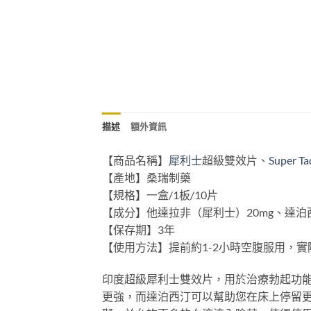
描述
額外資訊
【商品名稱】
犀利士
超級雙效片、
Super Ta
【產地】桑瑞制藥
【規格】一盒/1板/10片
【成分】他達拉非（犀利士）20mg、達泊
【保存期】3年
【使用方法】提前約1-2小時空腹服用，
印度超級犀利士雙效片，用於治療勃起功能
更強，而達泊西汀可以幫助您在床上停留