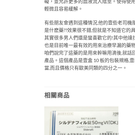
礙，並允許更多的血液流入陰莖。使得使
輕微且容易緩解。
有些朋友會遇到這種情況,他的壹些老司機
是什麽藥??效果很不錯,但就是不知道它的具體
其實很多男人們還是蠻喜歡它的!其中他達拉非
也是目前唯一最有效的用來治療早漏的藥物(
咱們說完了這藥的是用來幹嘛用滴後,就話回正
產品。這個產品是壹盒 10 板的包裝規格
當,而且價格只有歐美同類的四分之一。
相關商品