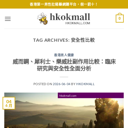
Skip
香港第一男性壯陽藥網購平台，假一罰十！
to
content
0
TAG ARCHIVES:
安全性比較
香港男人健康
威而鋼、犀利士、樂威壯副作用比較：臨床
研究與安全性全面分析
POSTED ON
2026-06-04
BY
HKOKMALL
04
6 月