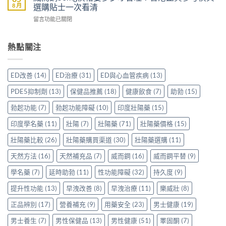
壯
買
8 月
選購貼士一次看清
VI[DK]
香
效
先
與
港
在
留言功能已關閉
果
安
保
用
〈威
評
心？
羅
家
而
價：
香
紅
真
鋼
熱點關注
香
港
鑽〉
實
50mg
港
用
中
使
價
用
家
用
格
家
親
ED改善
(14)
ED治療
(31)
ED與心血管疾病
(13)
心
要
親
身
得〉
多
身
分
PDE5抑制劑
(13)
保健品推薦
(18)
健康飲食
(7)
助勃
(15)
中
少
服
享
才
用
勃起功能
(7)
勃起功能障礙
(10)
印度壯陽藥
(15)
正
合
Levitra
貨
理？
印度學名藥
(11)
壯陽
(7)
壯陽藥
(71)
壯陽藥價格
(15)
的
渠
香
真
道
港
壯陽藥比較
(26)
壯陽藥購買渠道
(30)
壯陽藥選購
(11)
實
與
正
分
選
天然方法
(16)
天然補充品
(7)
威而鋼
(16)
威而鋼平替
(9)
貨
享〉
購
參
中
指
學名藥
(7)
延時助勃
(11)
性功能障礙
(32)
持久度
(9)
考
南〉
價
中
提升性功能
(13)
早洩改善
(8)
早洩治療
(11)
樂威壯
(8)
與
選
正品辨別
(17)
營養補充
(9)
用藥安全
(23)
男士健康
(19)
購
貼
男士養生
(7)
男性保健品
(13)
男性健康
(51)
睪固酮
(7)
士