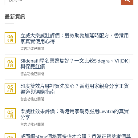
最新資訊
立威大樂威壯評價：雙效助勃加延時配方，香港用
06
8 月
家真實使用心得
在
留言功能已關閉
〈立
威
Sildenafil學名藥邊隻好？一文比較Sidegra、VI[DK]
06
大
8 月
與保羅紅鑽
樂
在
留言功能已關閉
威
〈Sildenafil
壯
學
評
印度雙效片哪裡買先安心？香港用家親身分享正貨
05
名
價：
8 月
渠道與選購指南
藥
雙
在
留言功能已關閉
邊
效
〈印
隻
助
度
好？
樂威壯效果評價：香港用家親身服用Levitra的真實
05
勃
雙
一
8 月
分享
加
效
文
延
在
留言功能已關閉
片
比
時
〈樂
哪
較
配
威
裡
威而鋼50mg價格要多少才合理？香港正貨參考價與
05
Sidegra、
方，