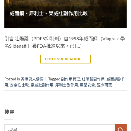
引言 壯陽藥（PDE5抑制劑）自1998年威而鋼（Viagra，學
名Sildenafil）獲FDA批准以來，已 […]
CONTINUE READING
→
Posted in
香港男人健康
|
Tagged
副作用管理
,
壯陽藥副作用
,
威而鋼副作
用
,
安全性比較
,
樂威壯副作用
,
犀利士副作用
,
用藥安全
,
臨床研究
搜尋