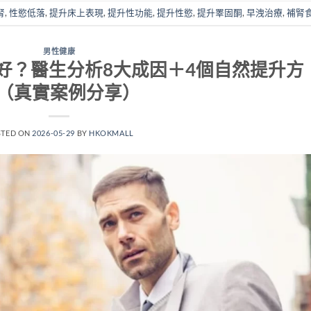
腎
,
性慾低落
,
提升床上表現
,
提升性功能
,
提升性慾
,
提升睪固酮
,
早洩治療
,
補腎
男性健康
好？醫生分析8大成因＋4個自然提升方
（真實案例分享）
STED ON
2026-05-29
BY
HKOKMALL