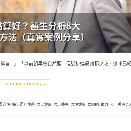
微言…」 「以前朝早會自然醒，但近排連晨勃都少咗，係咪已
CONTINUE READING
→
提升性功能
,
提升性慾
,
男士健康
,
男士養生
,
男性健康
,
睪固酮
,
精力不足
,
香港男