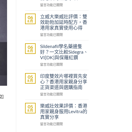
在
留言功能已關閉
〈沒
有
立威大樂威壯評價：雙
06
醫
8 月
效助勃加延時配方，香
生
港用家真實使用心得
紙
在
可
留言功能已關閉
〈立
以
威
買
Sildenafil學名藥邊隻
06
大
到
8 月
好？一文比較Sidegra、
樂
威
VI[DK]與保羅紅鑽
威
而
在
壯
留言功能已關閉
鋼
〈Sildenafil
評
嗎？
學
價：
香
印度雙效片哪裡買先安
05
名
雙
港
8 月
心？香港用家親身分享
藥
效
男
正貨渠道與選購指南
邊
助
士
在
隻
留言功能已關閉
勃
購
如
〈印
好？
加
買
度
一
延
前
樂威壯效果評價：香港
05
雙
文
時
必
8 月
用家親身服用Levitra的
效
比
配
讀
真實分享
片
較
方，
的
在
哪
留言功能已關閉
Sidegra、
香
注
〈樂
裡
VI[DK]
港
意