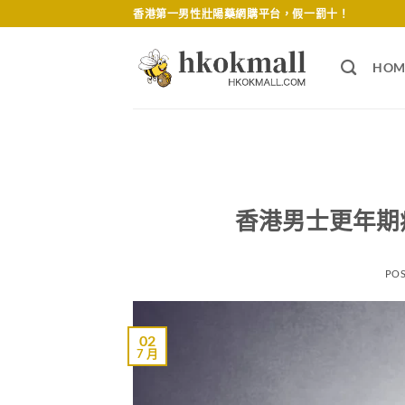
Skip
香港第一男性壯陽藥網購平台，假一罰十！
to
content
HOM
香港男士更年期
PO
02
7 月