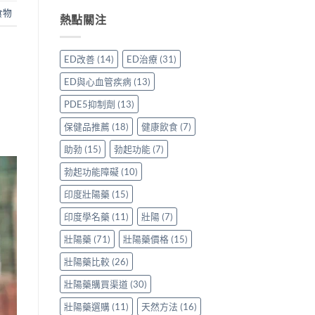
威
買
與
用
事
食物
壯
先
熱點關注
保
家
項〉
效
安
羅
真
中
果
心？
紅
實
評
香
鑽〉
使
ED改善
(14)
ED治療
(31)
價：
港
中
用
香
用
心
ED與心血管疾病
(13)
港
家
得〉
用
親
中
PDE5抑制劑
(13)
家
身
親
分
保健品推薦
(18)
健康飲食
(7)
身
享
服
助勃
(15)
勃起功能
(7)
正
用
貨
勃起功能障礙
(10)
Levitra
渠
的
道
印度壯陽藥
(15)
真
與
實
選
印度學名藥
(11)
壯陽
(7)
分
購
享〉
指
壯陽藥
(71)
壯陽藥價格
(15)
中
南〉
中
壯陽藥比較
(26)
壯陽藥購買渠道
(30)
壯陽藥選購
(11)
天然方法
(16)