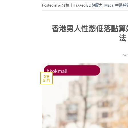
Posted in 未分類
|
Tagged
ED與壓力
,
Maca
,
中醫補
香港男人性慾低落點算
法
PO
29
5 月