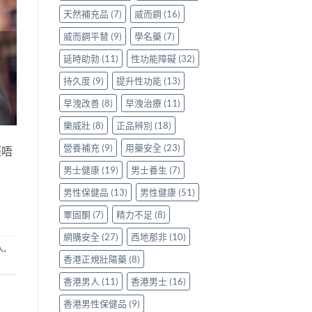
天然補充品
(7)
威而鋼
(16)
威而鋼平替
(9)
學名藥
(7)
延時助勃
(11)
性功能障礙
(32)
持久度
(9)
提升性功能
(13)
早洩改善
(8)
早洩治療
(11)
樂威壯
(8)
正品辨別
(18)
營養補充
(9)
用藥安全
(23)
經唔
男士健康
(19)
男士養生
(7)
男性保健品
(13)
男性健康
(51)
睪固酮
(7)
精力不足
(8)
網購安全
(27)
西地那非
(10)
人
,
香港正規壯陽藥
(8)
香港男人
(11)
香港男士
(16)
香港男性保健品
(9)