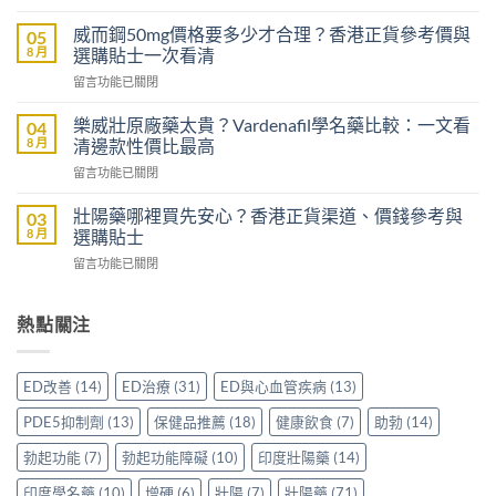
〈樂
哪
威
裡
威而鋼50mg價格要多少才合理？香港正貨參考價與
05
壯
買
8 月
選購貼士一次看清
效
先
在
留言功能已關閉
果
安
〈威
評
心？
而
價：
樂威壯原廠藥太貴？Vardenafil學名藥比較：一文看
04
香
鋼
香
8 月
清邊款性價比最高
港
50mg
港
用
在
留言功能已關閉
價
用
家
〈樂
格
家
親
威
要
壯陽藥哪裡買先安心？香港正貨渠道、價錢參考與
03
親
身
壯
多
8 月
選購貼士
身
分
原
少
服
享
在
留言功能已關閉
廠
才
用
正
〈壯
藥
合
Levitra
貨
陽
太
理？
的
渠
藥
熱點關注
貴？
香
真
道
哪
Vardenafil
港
實
與
裡
學
正
分
選
買
名
貨
ED改善
(14)
ED治療
(31)
ED與心血管疾病
(13)
享〉
購
先
藥
參
中
指
安
比
考
PDE5抑制劑
(13)
保健品推薦
(18)
健康飲食
(7)
助勃
(14)
南〉
心？
較：
價
中
香
一
勃起功能
(7)
勃起功能障礙
(10)
印度壯陽藥
(14)
與
港
文
選
正
印度學名藥
(10)
增硬
(6)
壯陽
(7)
壯陽藥
(71)
看
購