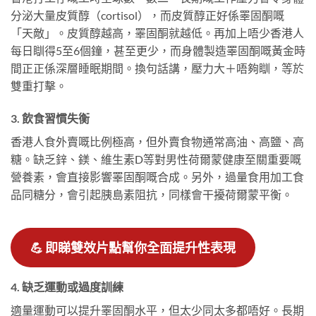
分泌大量皮質醇（cortisol），而皮質醇正好係睪固酮嘅
「天敵」。皮質醇越高，睪固酮就越低。再加上唔少香港人
每日瞓得5至6個鐘，甚至更少，而身體製造睪固酮嘅黃金時
間正正係深層睡眠期間。換句話講，壓力大＋唔夠瞓，等於
雙重打擊。
3. 飲食習慣失衡
香港人食外賣嘅比例極高，但外賣食物通常高油、高鹽、高
糖。缺乏鋅、鎂、維生素D等對男性荷爾蒙健康至關重要嘅
營養素，會直接影響睪固酮嘅合成。另外，過量食用加工食
品同糖分，會引起胰島素阻抗，同樣會干擾荷爾蒙平衡。
💪
即睇雙效片點幫你全面提升性表現
4. 缺乏運動或過度訓練
適量運動可以提升睪固酮水平，但太少同太多都唔好。長期