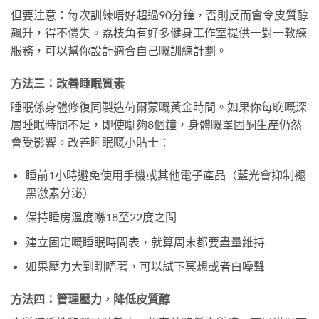
但要注意：每次訓練唔好超過90分鐘，否則反而會令皮質醇
飆升，得不償失。荔枝角有好多健身工作室提供一對一教練
服務，可以幫你設計適合自己嘅訓練計劃。
方法三：改善睡眠質素
睡眠係身體修復同製造荷爾蒙嘅黃金時間。如果你每晚嘅深
層睡眠時間不足，即使瞓夠8個鐘，身體嘅睪固酮生產仍然
會受影響。改善睡眠嘅小貼士：
睡前1小時避免使用手機或其他電子產品（藍光會抑制褪
黑激素分泌）
保持睡房溫度喺18至22度之間
建立固定嘅睡眠時間表，就算周末都要盡量維持
如果壓力大到瞓唔著，可以試下冥想或者白噪聲
方法四：管理壓力，降低皮質醇