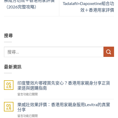
解成分功效＋香港用家評價
Tadalafil+Dapoxetine組合功
（2026完整攻略）
效＋香港用家評價
搜尋
最新資訊
印度雙效片哪裡買先安心？香港用家親身分享正貨
05
8 月
渠道與選購指南
在
留言功能已關閉
〈印
度
樂威壯效果評價：香港用家親身服用Levitra的真實
05
雙
8 月
分享
效
在
留言功能已關閉
片