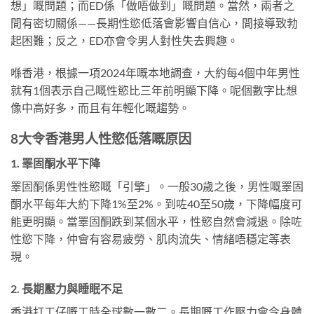
想」嘅問題；而ED係「做唔做到」嘅問題。當然，兩者之
間有密切關係——長期性慾低落會影響自信心，間接導致勃
起困難；反之，ED亦會令男人對性失去興趣。
喺香港，根據一項2024年嘅本地調查，大約每4個中年男性
就有1個表示自己嘅性慾比三年前明顯下降。呢個數字比想
像中高好多，而且有年輕化嘅趨勢。
8大令香港男人性慾低落嘅原因
1. 睪固酮水平下降
睪固酮係男性性慾嘅「引擎」。一般30歲之後，男性嘅睪固
酮水平每年大約下降1%至2%。到咗40至50歲，下降幅度可
能更明顯。當睪固酮跌到某個水平，性慾自然會減退。除咗
性慾下降，仲會有容易疲勞、肌肉流失、情緒唔穩定等表
現。
2. 長期壓力與睡眠不足
香港打工仔嘅工時全球數一數二。長期嘅工作壓力會令身體