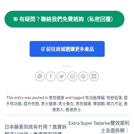
🎯
有疑問？聯絡我們免費諮詢（私密回覆）
🛒 前往商城選購更多產品
This entry was posted in
男性健康
and tagged
性功能障礙
,
性慾低落
,
提
升性功能
,
提升性慾
,
男士健康
,
男士養生
,
男性健康
,
睪固酮
,
精力不足
,
香
港男人
,
香港男士
.
Extra Super Tadarise雙效犀利
日本藤素到底有冇用？真實拆
士全面拆解｜