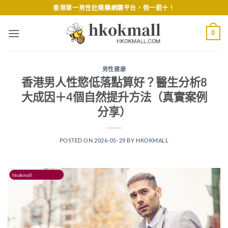
Skip
香港第一男性壯陽藥網購平台，假一罰十！
to
content
0
男性健康
香港男人性慾低落點算好？醫生分析8
大成因＋4個自然提升方法（真實案例
分享）
POSTED ON
2026-05-29
BY
HKOKMALL