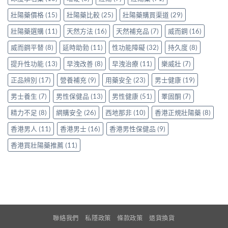
貨
清
貼
渠
壯陽藥價格
(15)
壯陽藥比較
(25)
壯陽藥購買渠道
(29)
邊
士
道、
款
一
壯陽藥選購
(11)
天然方法
(16)
天然補充品
(7)
威而鋼
(16)
價
性
次
錢
價
看
威而鋼平替
(8)
延時助勃
(11)
性功能障礙
(32)
持久度
(8)
參
比
清〉
考
最
中
提升性功能
(13)
早洩改善
(8)
早洩治療
(11)
樂威壯
(7)
與
高〉
選
中
正品辨別
(17)
營養補充
(9)
用藥安全
(23)
男士健康
(19)
購
貼
男士養生
(7)
男性保健品
(13)
男性健康
(51)
睪固酮
(7)
士〉
中
精力不足
(8)
網購安全
(26)
西地那非
(10)
香港正規壯陽藥
(8)
香港男人
(11)
香港男士
(16)
香港男性保健品
(9)
香港買壯陽藥推薦
(11)
聯絡我們
私隱政策
條款政策
退貨換貨