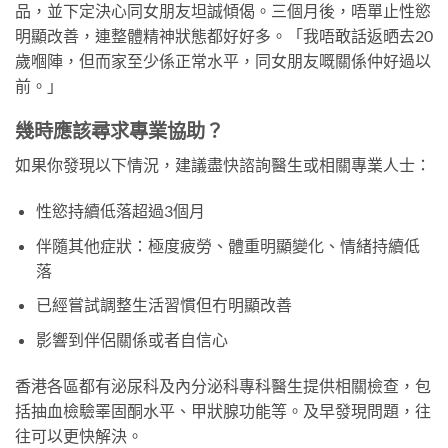
品，並下定決心同女朋友坦誠傾偈。三個月後，唔單止性慾
明顯改善，連整體精神狀態都好好多。「我唔敢話返晒去20
歲嗰陣，但而家至少係正常水平，同女朋友嘅關係仲好過以
前。」
幾時應該尋求專業協助？
如果你發現以下情況，建議盡快諮詢醫生或相關專業人士：
性慾持續低落超過3個月
伴隨其他症狀：極度疲勞、體重明顯變化、情緒持續低
落
已經嘗試調整生活習慣但冇明顯改善
影響到伴侶關係或者自信心
香港各區都有泌尿科及內分泌科專科醫生提供相關檢查，包
括抽血檢驗睪固酮水平、甲狀腺功能等。及早發現問題，往
往可以更快解決。