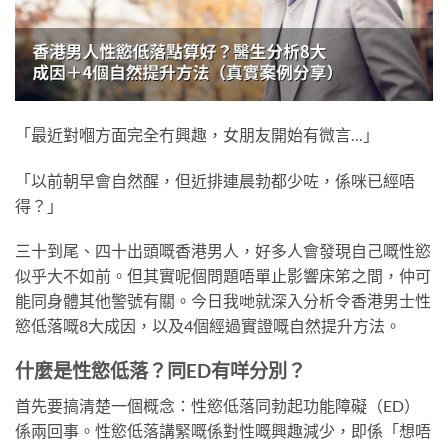
「最近對嗰方面完全冇興趣，女朋友開始有微言…」
「以前朝早會自然醒，但近排連晨勃都少咗，係咪已經唔
得？」
三十到尾、四十出頭嘅香港男人，好多人會發現自己嘅性慾
似乎大不如前。但其實呢個問題唔單止影響床笫之間，仲可
能同身體其他警號有關。今日我哋就深入分析令香港男士性
慾低落嘅8大成因，以及4個經過實證嘅自然提升方法。
什麼是性慾低落？同ED有咩分別？
首先要搞清楚一個概念：性慾低落同勃起功能障礙（ED）
係兩回事。性慾低落講緊嘅係對性嘅興趣減少，即係「想唔