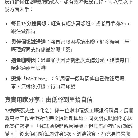
皮質醇係性慾嘅頭號敵人。想有效降低皮質醇，可以從以下
幾方面入手：
每日15分鐘冥想：
旺角有唔少冥想班，或者用手機App
跟住做都得
與伴侶坦誠溝通：
將自己嘅困擾講出嚟，好多時另一半
嘅理解同支持係最好嘅「藥」
適量咖啡因：
過量咖啡因會刺激皮質醇分泌，建議每日
唔超過兩杯咖啡
安排「Me Time」：
每周留一段時間俾自己做鍾意嘅
事，無論係打機、行山定睇戲
真實用家分享：由低谷到重拾自信
38歲嘅張先生（化名）係一位喺中環返工嘅銀行職員，長期
嘅高壓工作令佢對性完全提唔起興趣，同女朋友嘅關係亦因
此變得緊張。「我試過避開親密接觸，但其實心裡面好想改
變。」後來佢開始每周健身3次、調整飲食、補充男性營養