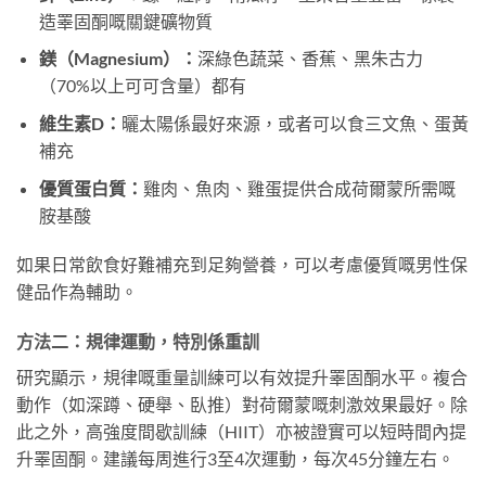
造睪固酮嘅關鍵礦物質
鎂（Magnesium）：
深綠色蔬菜、香蕉、黑朱古力
（70%以上可可含量）都有
維生素D：
曬太陽係最好來源，或者可以食三文魚、蛋黃
補充
優質蛋白質：
雞肉、魚肉、雞蛋提供合成荷爾蒙所需嘅
胺基酸
如果日常飲食好難補充到足夠營養，可以考慮優質嘅男性保
健品作為輔助。
方法二：規律運動，特別係重訓
研究顯示，規律嘅重量訓練可以有效提升睪固酮水平。複合
動作（如深蹲、硬舉、臥推）對荷爾蒙嘅刺激效果最好。除
此之外，高強度間歇訓練（HIIT）亦被證實可以短時間內提
升睪固酮。建議每周進行3至4次運動，每次45分鐘左右。