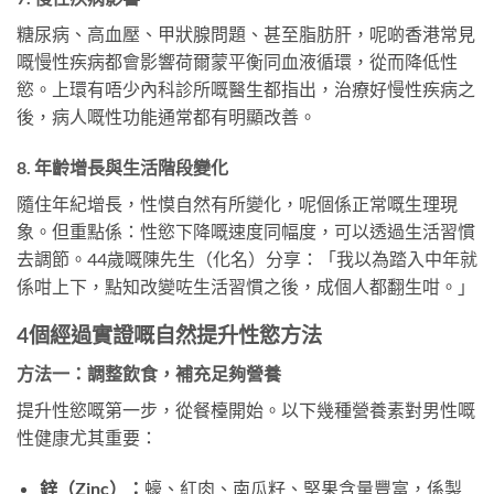
糖尿病、高血壓、甲狀腺問題、甚至脂肪肝，呢啲香港常見
嘅慢性疾病都會影響荷爾蒙平衡同血液循環，從而降低性
慾。上環有唔少內科診所嘅醫生都指出，治療好慢性疾病之
後，病人嘅性功能通常都有明顯改善。
8. 年齡增長與生活階段變化
隨住年紀增長，性慔自然有所變化，呢個係正常嘅生理現
象。但重點係：性慾下降嘅速度同幅度，可以透過生活習慣
去調節。44歲嘅陳先生（化名）分享：「我以為踏入中年就
係咁上下，點知改變咗生活習慣之後，成個人都翻生咁。」
4個經過實證嘅自然提升性慾方法
方法一：調整飲食，補充足夠營養
提升性慾嘅第一步，從餐檯開始。以下幾種營養素對男性嘅
性健康尤其重要：
鋅（Zinc）：
蠔、紅肉、南瓜籽、堅果含量豐富，係製