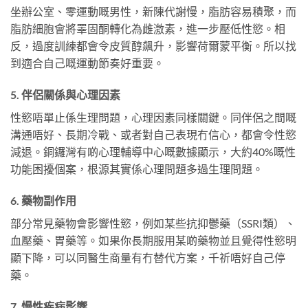
坐辦公室、零運動嘅男性，新陳代謝慢，脂肪容易積聚，而
脂肪細胞會將睪固酮轉化為雌激素，進一步壓低性慾。相
反，過度訓練都會令皮質醇飆升，影響荷爾蒙平衡。所以找
到適合自己嘅運動節奏好重要。
5. 伴侶關係與心理因素
性慾唔單止係生理問題，心理因素同樣關鍵。同伴侶之間嘅
溝通唔好、長期冷戰、或者對自己表現冇信心，都會令性慾
減退。銅鑼灣有啲心理輔導中心嘅數據顯示，大約40%嘅性
功能困擾個案，根源其實係心理問題多過生理問題。
6. 藥物副作用
部分常見藥物會影響性慾，例如某些抗抑鬱藥（SSRI類）、
血壓藥、胃藥等。如果你長期服用某啲藥物並且覺得性慾明
顯下降，可以同醫生商量有冇替代方案，千祈唔好自己停
藥。
7. 慢性疾病影響