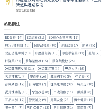
05
分
名
價：
8 月
渠道與選購指南
嗎？
享
藥
雙
香
正
在
留言功能已關閉
邊
效
港
貨
〈印
隻
助
男
渠
度
好？
勃
士
道、
雙
熱點關注
一
加
購
價
效
文
延
買
錢
片
比
時
前
與
哪
較
配
ED改善
(14)
ED治療
(31)
ED與心血管疾病
(13)
必
真
裡
Sidegra、
方，
讀
實
買
VI[DK]
香
PDE5抑制劑
(13)
保健品推薦
(18)
健康飲食
(7)
助勃
(15)
的
使
先
與
港
注
用
安
保
勃起功能障礙
(10)
印度壯陽藥
(15)
印度學名藥
(11)
壯陽
(7)
用
意
心
心？
羅
家
事
得〉
香
壯陽藥
(71)
壯陽藥價格
(15)
壯陽藥比較
(26)
紅
真
項〉
中
港
鑽〉
實
中
用
壯陽藥購買渠道
(31)
壯陽藥選購
(11)
天然方法
(16)
中
使
家
用
天然補充品
(7)
威而鋼
(16)
威而鋼平替
(9)
學名藥
(7)
親
心
身
得〉
延時助勃
(12)
延時噴霧
(7)
性功能障礙
(32)
持久度
(10)
分
中
享
提升性功能
(13)
早洩改善
(8)
早洩治療
(11)
樂威壯
(8)
正
貨
正品辨別
(19)
營養補充
(9)
用藥安全
(23)
男士健康
(19)
渠
道
男士養生
(7)
男性保健品
(13)
男性健康
(51)
睪固酮
(7)