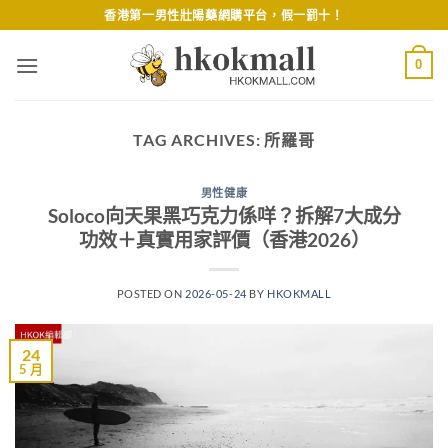
Skip
香港第一男性壯陽藥網購平台，假一罰十！
to
content
0
TAG ARCHIVES:
所羅哥
男性健康
Soloco向天果黑巧克力係咩？拆解7大成分
功效＋真實用家評價（香港2026）
POSTED ON
2026-05-24
BY
HKOKMALL
24
5 月