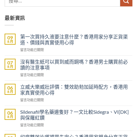
最新資訊
第一次買持久液要注意什麼？香港用家分享正貨渠
09
8 月
道、價錢與真實使用心得
在
留言功能已關閉
〈第
一
沒有醫生紙可以買到威而鋼嗎？香港男士購買前必
07
次
8 月
讀的注意事項
買
在
留言功能已關閉
持
〈沒
久
有
液
立威大樂威壯評價：雙效助勃加延時配方，香港用
06
醫
要
8 月
家真實使用心得
生
注
在
留言功能已關閉
紙
意
〈立
可
什
威
以
Sildenafil學名藥邊隻好？一文比較Sidegra、VI[DK]
06
麼？
大
買
8 月
與保羅紅鑽
香
樂
到
港
在
留言功能已關閉
威
威
用
〈Sildenafil
壯
而
家
學
評
印度雙效片哪裡買先安心？香港用家親身分享正貨
鋼