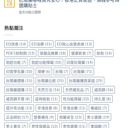
03
身
壯
多
8 月
選購貼士
身
分
原
少
服
享
在
留言功能已關閉
廠
才
用
正
〈壯
藥
合
Levitra
貨
陽
太
理？
的
渠
藥
熱點關注
貴？
香
真
道
哪
Vardenafil
港
實
與
裡
學
正
分
選
買
名
貨
ED改善
(14)
ED治療
(31)
ED與心血管疾病
(13)
享〉
購
先
藥
參
中
指
安
比
考
PDE5抑制劑
(13)
保健品推薦
(18)
健康飲食
(7)
助勃
(14)
南〉
心？
較：
價
中
香
一
勃起功能
(7)
勃起功能障礙
(10)
印度壯陽藥
(14)
與
港
文
選
正
印度學名藥
(10)
增硬
(6)
壯陽
(7)
壯陽藥
(71)
看
購
貨
清
貼
渠
壯陽藥價格
(15)
壯陽藥比較
(25)
壯陽藥購買渠道
(29)
邊
士
道、
款
一
壯陽藥選購
(11)
天然方法
(16)
天然補充品
(7)
威而鋼
(16)
價
性
次
錢
價
看
威而鋼平替
(8)
延時助勃
(11)
性功能障礙
(32)
持久度
(8)
參
比
清〉
考
最
中
提升性功能
(13)
早洩改善
(8)
早洩治療
(11)
樂威壯
(7)
與
高〉
選
中
正品辨別
(17)
營養補充
(9)
用藥安全
(23)
男士健康
(19)
購
貼
男士養生
(7)
男性保健品
(13)
男性健康
(51)
睪固酮
(7)