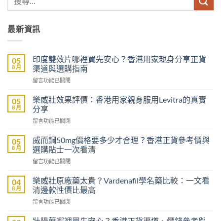
最新資訊
印度雙效片哪裡買先安心？香港用家親身分享正貨
05
8 月
渠道與選購指南
在
留言功能已關閉
〈印
度
樂威壯效果評價：香港用家親身服用Levitra的真實
05
雙
8 月
分享
效
在
留言功能已關閉
片
〈樂
哪
威
裡
威而鋼50mg價格要多少才合理？香港正貨參考價與
05
壯
買
8 月
選購貼士一次看清
效
先
在
留言功能已關閉
果
安
〈威
評
心？
而
價：
樂威壯原廠藥太貴？Vardenafil學名藥比較：一文看
04
香
鋼
香
8 月
清邊款性價比最高
港
50mg
港
用
在
留言功能已關閉
價
用
家
〈樂
格
家
親
威
要
壯陽藥哪裡買先安心？香港正貨渠道、價錢參考與
親