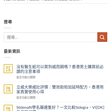
搜尋
最新資訊
沒有醫生紙可以買到威而鋼嗎？香港男士購買前必
07
8 月
讀的注意事項
在
留言功能已關閉
〈沒
有
立威大樂威壯評價：雙效助勃加延時配方，香港用
06
醫
8 月
家真實使用心得
生
在
留言功能已關閉
紙
〈立
可
威
以
Sildenafil學名藥邊隻好？一文比較Sidegra、VI[DK]
06
大
買