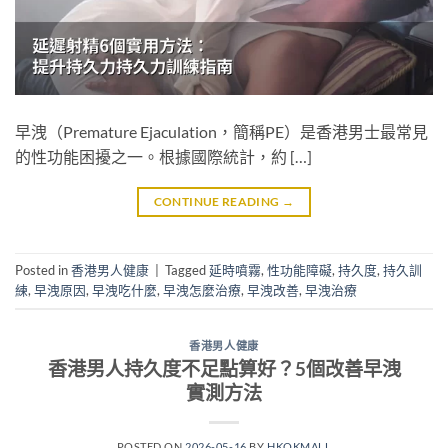
早洩（Premature Ejaculation，簡稱PE）是香港男士最常見
的性功能困擾之一。根據國際統計，約 […]
CONTINUE READING
→
Posted in
香港男人健康
|
Tagged
延時噴霧
,
性功能障礙
,
持久度
,
持久訓
練
,
早洩原因
,
早洩吃什麼
,
早洩怎麼治療
,
早洩改善
,
早洩治療
香港男人健康
香港男人持久度不足點算好？5個改善早洩
實測方法
POSTED ON
2026-05-16
BY
HKOKMALL