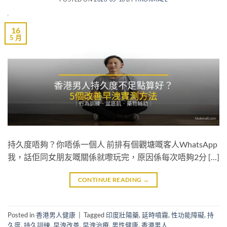
16
5 月
持久度唔夠？你唔係一個人 前排有個觀塘嘅客人WhatsApp
我，話佢同女朋友嘅關係就嚟玩完，原因係每次唔夠2分 […]
CONTINUE READING
→
Posted in
香港男人健康
|
Tagged
印度壯陽藥
,
延時噴霧
,
性功能障礙
,
持
久度
,
持久訓練
,
早洩改善
,
早洩治療
,
男性健康
,
香港男人