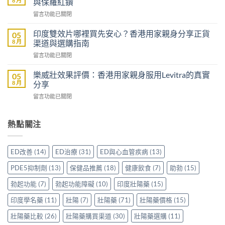
8 月
與保羅紅鑽
樂
到
在
留言功能已關閉
威
威
〈Sildenafil
壯
而
學
評
印度雙效片哪裡買先安心？香港用家親身分享正貨
05
鋼
名
價：
8 月
渠道與選購指南
嗎？
藥
雙
香
在
留言功能已關閉
邊
效
港
〈印
隻
助
男
度
好？
樂威壯效果評價：香港用家親身服用Levitra的真實
05
勃
士
雙
一
8 月
分享
加
購
效
文
延
買
在
留言功能已關閉
片
比
時
前
〈樂
哪
較
配
必
威
裡
Sidegra、
方，
讀
壯
熱點關注
買
VI[DK]
香
的
效
先
與
港
注
果
安
保
用
意
評
心？
羅
ED改善
(14)
ED治療
(31)
ED與心血管疾病
(13)
家
事
價：
香
紅
真
項〉
香
港
鑽〉
PDE5抑制劑
(13)
保健品推薦
(18)
健康飲食
(7)
助勃
(15)
實
中
港
用
中
使
用
家
勃起功能
(7)
勃起功能障礙
(10)
印度壯陽藥
(15)
用
家
親
心
親
印度學名藥
(11)
壯陽
(7)
壯陽藥
(71)
壯陽藥價格
(15)
身
得〉
身
分
中
服
壯陽藥比較
(26)
壯陽藥購買渠道
(30)
壯陽藥選購
(11)
享
用