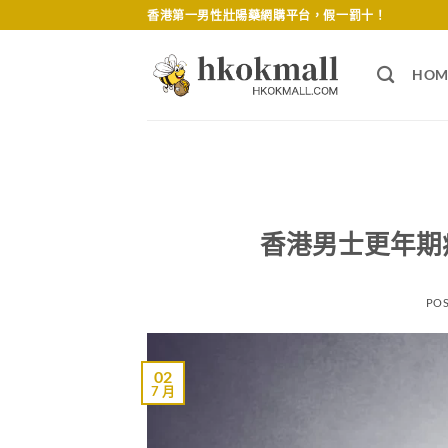
Skip
香港第一男性壯陽藥網購平台，假一罰十！
to
content
HOM
香港男士更年期
PO
02
7 月