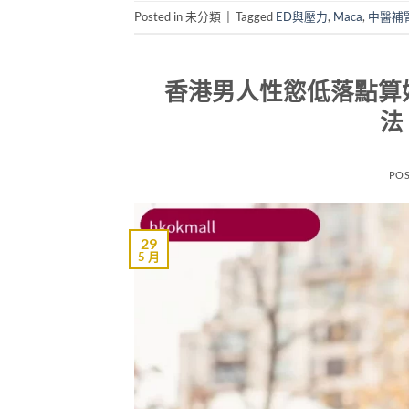
Posted in 未分類
|
Tagged
ED與壓力
,
Maca
,
中醫補
香港男人性慾低落點算
法
PO
29
5 月