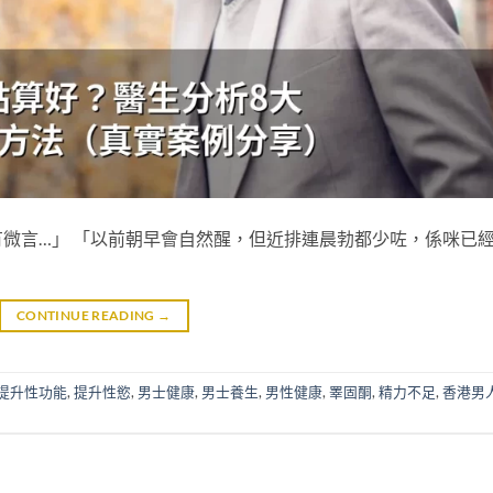
微言…」 「以前朝早會自然醒，但近排連晨勃都少咗，係咪已
CONTINUE READING
→
提升性功能
,
提升性慾
,
男士健康
,
男士養生
,
男性健康
,
睪固酮
,
精力不足
,
香港男