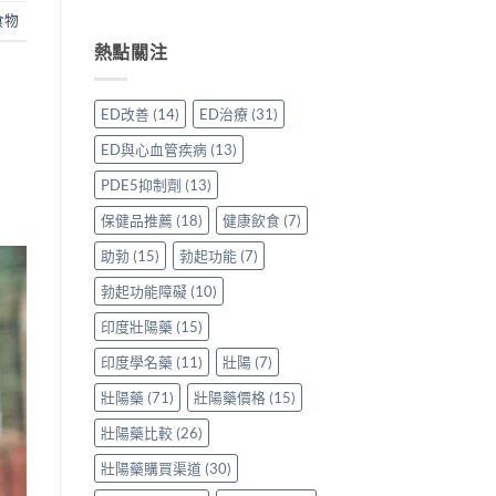
香
用
〈威
心
食物
港
家
而
得〉
用
親
鋼
熱點關注
中
家
身
50mg
親
分
價
身
享
格
ED改善
(14)
ED治療
(31)
服
正
要
用
貨
多
ED與心血管疾病
(13)
Levitra
渠
少
的
道
才
PDE5抑制劑
(13)
真
與
合
實
選
理？
保健品推薦
(18)
健康飲食
(7)
分
購
香
享〉
指
港
助勃
(15)
勃起功能
(7)
中
南〉
正
勃起功能障礙
(10)
中
貨
參
印度壯陽藥
(15)
考
價
印度學名藥
(11)
壯陽
(7)
與
選
壯陽藥
(71)
壯陽藥價格
(15)
購
貼
壯陽藥比較
(26)
士
一
壯陽藥購買渠道
(30)
次