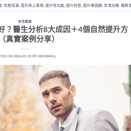
腎
,
性慾低落
,
提升床上表現
,
提升性功能
,
提升性慾
,
提升睪固酮
,
早洩治療
,
補腎
男性健康
好？醫生分析8大成因＋4個自然提升方
（真實案例分享）
STED ON
2026-05-29
BY
HKOKMALL