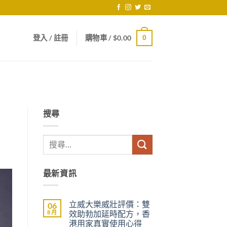
登入 / 註冊
購物車 /
$
0.00
0
搜尋
最新資訊
立威大樂威壯評價：雙
06
8 月
效助勃加延時配方，香
港用家真實使用心得