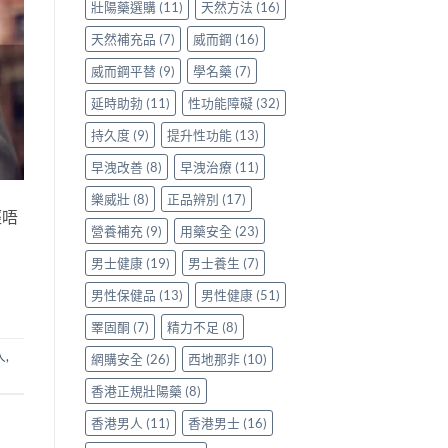
看
壯陽藥選購
(11)
天然方法
(16)
清〉
中
天然補充品
(7)
威而鋼
(16)
威而鋼平替
(9)
學名藥
(7)
延時助勃
(11)
性功能障礙
(32)
持久度
(9)
提升性功能
(13)
早洩改善
(8)
早洩治療
(11)
樂威壯
(8)
正品辨別
(17)
經唔
營養補充
(9)
用藥安全
(23)
男士健康
(19)
男士養生
(7)
男性保健品
(13)
男性健康
(51)
睪固酮
(7)
精力不足
(8)
人
,
網購安全
(26)
西地那非
(10)
香港正規壯陽藥
(8)
香港男人
(11)
香港男士
(16)