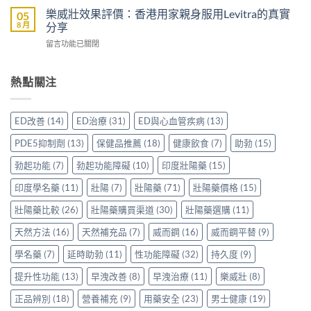
助
男
度
好？
樂威壯效果評價：香港用家親身服用Levitra的真實
05
勃
士
雙
一
8 月
分享
加
購
效
文
延
買
在
留言功能已關閉
片
比
時
前
〈樂
哪
較
配
必
威
裡
Sidegra、
方，
讀
壯
熱點關注
買
VI[DK]
香
的
效
先
與
港
注
果
安
保
用
意
評
心？
羅
ED改善
(14)
ED治療
(31)
ED與心血管疾病
(13)
家
事
價：
香
紅
真
項〉
香
港
鑽〉
PDE5抑制劑
(13)
保健品推薦
(18)
健康飲食
(7)
助勃
(15)
實
中
港
用
中
使
用
家
勃起功能
(7)
勃起功能障礙
(10)
印度壯陽藥
(15)
用
家
親
心
親
印度學名藥
(11)
壯陽
(7)
壯陽藥
(71)
壯陽藥價格
(15)
身
得〉
身
分
中
服
壯陽藥比較
(26)
壯陽藥購買渠道
(30)
壯陽藥選購
(11)
享
用
正
天然方法
(16)
天然補充品
(7)
威而鋼
(16)
威而鋼平替
(9)
Levitra
貨
的
渠
學名藥
(7)
延時助勃
(11)
性功能障礙
(32)
持久度
(9)
真
道
實
與
提升性功能
(13)
早洩改善
(8)
早洩治療
(11)
樂威壯
(8)
分
選
享〉
購
正品辨別
(18)
營養補充
(9)
用藥安全
(23)
男士健康
(19)
中
指