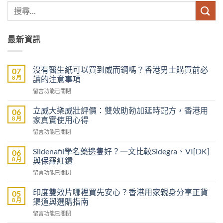
最新資訊
沒有醫生紙可以買到威而鋼嗎？香港男士購買前必
07
8 月
讀的注意事項
在
留言功能已關閉
〈沒
有
立威大樂威壯評價：雙效助勃加延時配方，香港用
06
醫
8 月
家真實使用心得
生
在
留言功能已關閉
紙
〈立
可
威
以
Sildenafil學名藥邊隻好？一文比較Sidegra、VI[DK]
06
大
買
8 月
與保羅紅鑽
樂
到
在
留言功能已關閉
威
威
〈Sildenafil
壯
而
學
評
印度雙效片哪裡買先安心？香港用家親身分享正貨
05
鋼
名
價：
8 月
渠道與選購指南
嗎？
藥
雙
香
在
留言功能已關閉
邊
效
港
〈印
隻