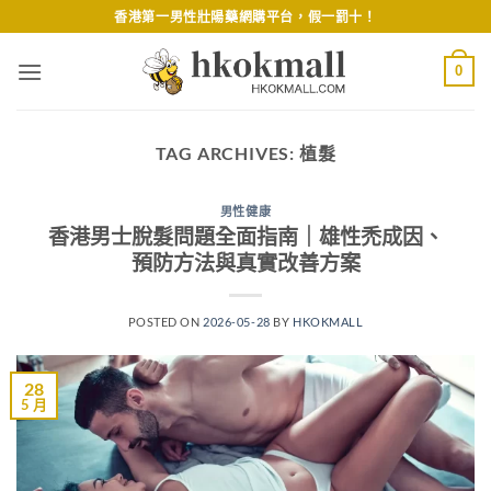
Skip
香港第一男性壯陽藥網購平台，假一罰十！
to
content
0
TAG ARCHIVES:
植髮
男性健康
香港男士脫髮問題全面指南｜雄性禿成因、
預防方法與真實改善方案
POSTED ON
2026-05-28
BY
HKOKMALL
28
5 月