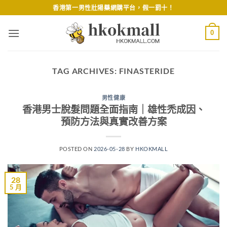
Skip
香港第一男性壯陽藥網購平台，假一罰十！
to
content
0
TAG ARCHIVES:
FINASTERIDE
男性健康
香港男士脫髮問題全面指南｜雄性禿成因、
預防方法與真實改善方案
POSTED ON
2026-05-28
BY
HKOKMALL
28
5 月