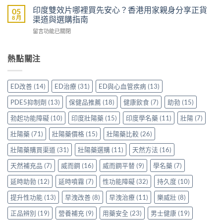
而
家
學
評
印度雙效片哪裡買先安心？香港用家親身分享正貨
05
鋼
分
名
價：
8 月
渠道與選購指南
嗎？
享
藥
雙
香
正
在
留言功能已關閉
邊
效
港
貨
〈印
隻
助
男
渠
度
好？
勃
士
道、
雙
熱點關注
一
加
購
價
效
文
延
買
錢
片
比
時
前
與
哪
較
配
ED改善
(14)
ED治療
(31)
ED與心血管疾病
(13)
必
真
裡
Sidegra、
方，
讀
實
買
VI[DK]
香
PDE5抑制劑
(13)
保健品推薦
(18)
健康飲食
(7)
助勃
(15)
的
使
先
與
港
注
用
安
保
勃起功能障礙
(10)
印度壯陽藥
(15)
印度學名藥
(11)
壯陽
(7)
用
意
心
心？
羅
家
事
得〉
香
壯陽藥
(71)
壯陽藥價格
(15)
壯陽藥比較
(26)
紅
真
項〉
中
港
鑽〉
實
中
用
壯陽藥購買渠道
(31)
壯陽藥選購
(11)
天然方法
(16)
中
使
家
用
天然補充品
(7)
威而鋼
(16)
威而鋼平替
(9)
學名藥
(7)
親
心
身
得〉
延時助勃
(12)
延時噴霧
(7)
性功能障礙
(32)
持久度
(10)
分
中
享
提升性功能
(13)
早洩改善
(8)
早洩治療
(11)
樂威壯
(8)
正
貨
正品辨別
(19)
營養補充
(9)
用藥安全
(23)
男士健康
(19)
渠