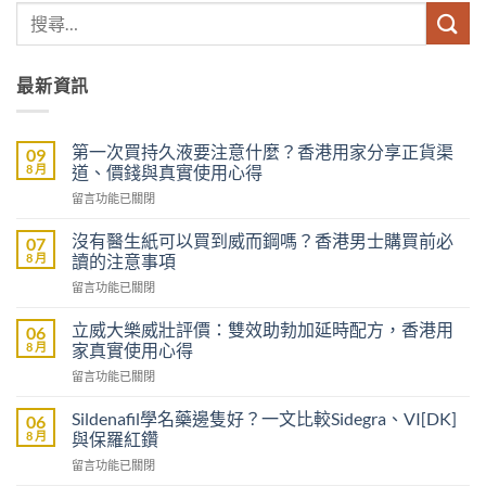
最新資訊
第一次買持久液要注意什麼？香港用家分享正貨渠
09
8 月
道、價錢與真實使用心得
在
留言功能已關閉
〈第
一
沒有醫生紙可以買到威而鋼嗎？香港男士購買前必
07
次
8 月
讀的注意事項
買
在
留言功能已關閉
持
〈沒
久
有
液
立威大樂威壯評價：雙效助勃加延時配方，香港用
06
醫
要
8 月
家真實使用心得
生
注
在
留言功能已關閉
紙
意
〈立
可
什
威
以
Sildenafil學名藥邊隻好？一文比較Sidegra、VI[DK]
06
麼？
大
買
8 月
與保羅紅鑽
香
樂
到
港
在
留言功能已關閉
威
威
用
〈Sildenafil
壯