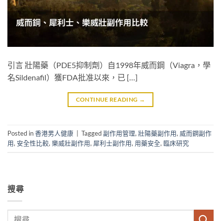
引言 壯陽藥（PDE5抑制劑）自1998年威而鋼（Viagra，學
名Sildenafil）獲FDA批准以來，已 […]
CONTINUE READING
→
Posted in
香港男人健康
|
Tagged
副作用管理
,
壯陽藥副作用
,
威而鋼副作
用
,
安全性比較
,
樂威壯副作用
,
犀利士副作用
,
用藥安全
,
臨床研究
搜尋