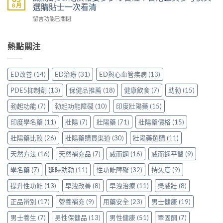
壯
買
8 月
選購貼士一次看清
VI[DK]
香
效
先
與
港
在
留言功能已關閉
果
安
保
用
〈威
評
心？
羅
家
而
價：
香
紅
真
鋼
熱點關注
香
港
鑽〉
實
50mg
港
用
中
使
價
用
家
用
格
家
親
ED改善
(14)
ED治療
(31)
ED與心血管疾病
(13)
心
要
親
身
得〉
多
身
分
PDE5抑制劑
(13)
保健品推薦
(18)
健康飲食
(7)
助勃
(15)
中
少
服
享
才
用
勃起功能
(7)
勃起功能障礙
(10)
印度壯陽藥
(15)
正
合
Levitra
貨
理？
印度學名藥
(11)
壯陽
(7)
壯陽藥
(71)
壯陽藥價格
(15)
的
渠
香
真
道
港
壯陽藥比較
(26)
壯陽藥購買渠道
(30)
壯陽藥選購
(11)
實
與
正
分
選
天然方法
(16)
天然補充品
(7)
威而鋼
(16)
威而鋼平替
(9)
貨
享〉
購
參
中
指
學名藥
(7)
延時助勃
(11)
性功能障礙
(32)
持久度
(9)
考
南〉
價
中
提升性功能
(13)
早洩改善
(8)
早洩治療
(11)
樂威壯
(8)
與
選
正品辨別
(17)
營養補充
(9)
用藥安全
(23)
男士健康
(19)
購
貼
男士養生
(7)
男性保健品
(13)
男性健康
(51)
睪固酮
(7)
士