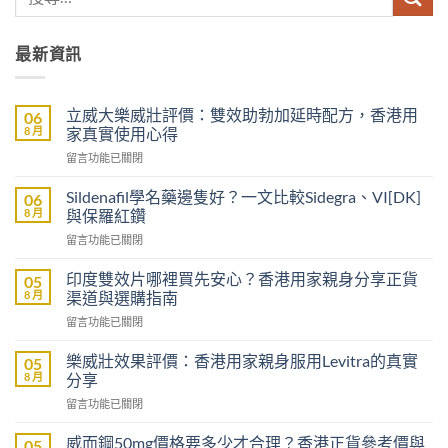
最新資訊
立威大樂威壯評價：雙效助勃加延時配方，香港用
06
8 月
家真實使用心得
在
留言功能已關閉
〈立
威
Sildenafil學名藥邊隻好？一文比較Sidegra、VI[DK]
06
大
8 月
與保羅紅鑽
樂
在
留言功能已關閉
威
〈Sildenafil
壯
學
評
印度雙效片哪裡買先安心？香港用家親身分享正貨
05
名
價：
8 月
渠道與選購指南
藥
雙
在
留言功能已關閉
邊
效
〈印
隻
助
度
好？
樂威壯效果評價：香港用家親身服用Levitra的真實
05
勃
雙
一
8 月
分享
加
效
文
延
在
留言功能已關閉
片
比
時
〈樂
哪
較
配
威
裡
威而鋼50mg價格要多少才合理？香港正貨參考價與
05
Sidegra、
方，