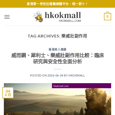
Skip
香港第一男性壯陽藥網購平台，假一罰十！
to
content
0
TAG ARCHIVES:
樂威壯副作用
香港男人健康
威而鋼、犀利士、樂威壯副作用比較：臨床
研究與安全性全面分析
POSTED ON
2026-06-04
BY
HKOKMALL
04
6 月