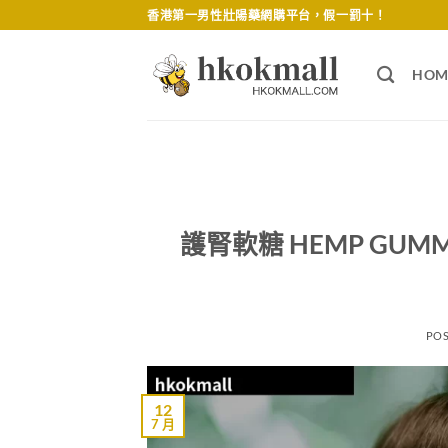
Skip
香港第一男性壯陽藥網購平台，假一罰十！
to
content
HOM
護腎軟糖 HEMP GU
PO
12
7 月