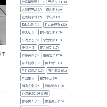
看
壯陽藥選購
(11)
天然方法
(16)
清〉
中
天然補充品
(7)
威而鋼
(16)
威而鋼平替
(9)
學名藥
(7)
延時助勃
(11)
性功能障礙
(32)
持久度
(9)
提升性功能
(13)
早洩改善
(8)
早洩治療
(11)
樂威壯
(8)
正品辨別
(17)
並不
營養補充
(9)
用藥安全
(23)
男士健康
(19)
男士養生
(7)
男性保健品
(13)
男性健康
(51)
睪固酮
(7)
精力不足
(8)
網購安全
(26)
西地那非
(10)
香港正規壯陽藥
(8)
香港男人
(11)
香港男士
(16)