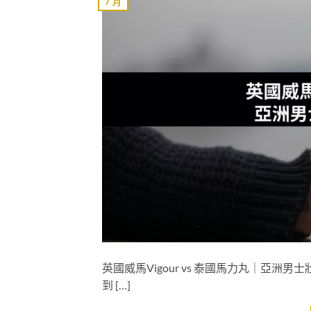
7 月
英國威馬Vigour vs 泰國馬力丸｜亞
到 […]