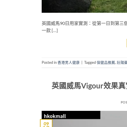
英國威馬90日用家實測：從第一日到第三個
一款 […]
Posted in
香港男人健康
|
Tagged
保健品推薦
,
壯陽
英國威馬Vigour效
PO
09