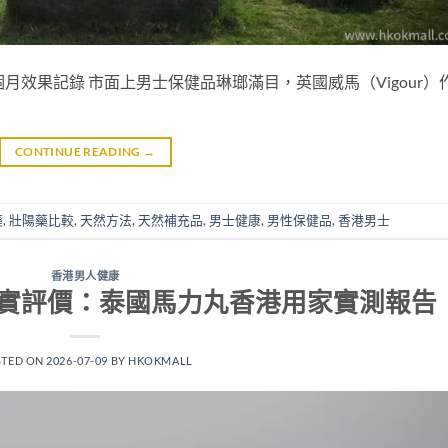
月效果記錄 市面上男士保健品琳瑯滿目，英國威馬（Vigour）
CONTINUE READING
→
藥
,
壯陽藥比較
,
天然方法
,
天然補充品
,
男士健康
,
男性保健品
,
香港男士
香港男人健康
果真實評價：泰國馬力丸香港用家實測報告
STED ON
2026-07-09
BY
HKOKMALL