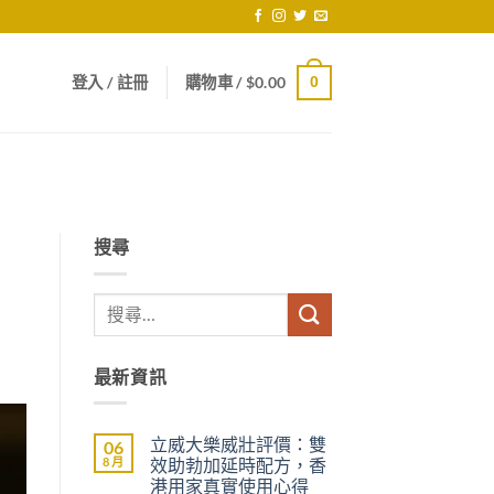
登入 / 註冊
購物車 /
$
0.00
0
搜尋
最新資訊
立威大樂威壯評價：雙
06
8 月
效助勃加延時配方，香
港用家真實使用心得