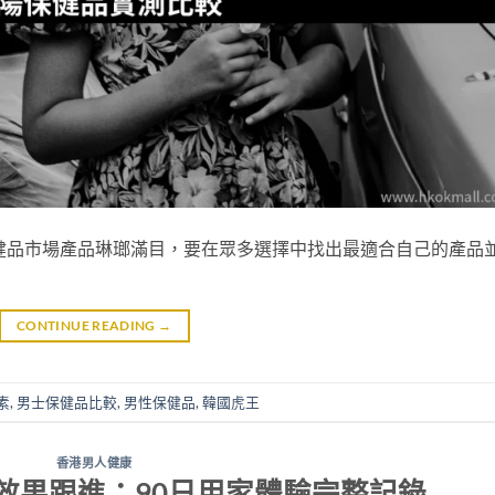
健品市場產品琳瑯滿目，要在眾多選擇中找出最適合自己的產品
CONTINUE READING
→
素
,
男士保健品比較
,
男性保健品
,
韓國虎王
香港男人健康
效果跟進：90日用家體驗完整記錄