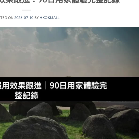
STED ON
2026-07-10
BY
HKOKMALL