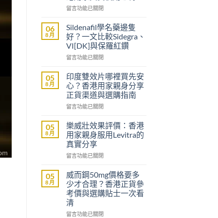
在
留言功能已關閉
〈立
威
Sildenafil學名藥邊隻
06
大
8 月
好？一文比較Sidegra、
樂
VI[DK]與保羅紅鑽
威
在
壯
留言功能已關閉
〈Sildenafil
評
學
價：
印度雙效片哪裡買先安
05
名
雙
8 月
心？香港用家親身分享
藥
效
正貨渠道與選購指南
邊
助
在
隻
留言功能已關閉
勃
〈印
好？
加
度
一
延
樂威壯效果評價：香港
05
雙
文
時
8 月
用家親身服用Levitra的
效
比
配
真實分享
片
較
方，
在
哪
留言功能已關閉
Sidegra、
香
〈樂
裡
VI[DK]
港
威
買
與
用
威而鋼50mg價格要多
05
壯
先
保
家
8 月
少才合理？香港正貨參
效
安
羅
真
考價與選購貼士一次看
果
心？
紅
實
清
評
香
鑽〉
使
價：
港
在
中
留言功能已關閉
用