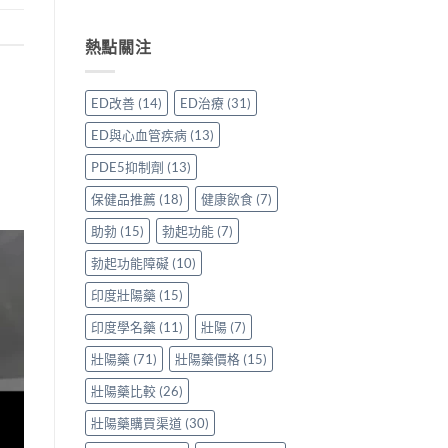
香
用
〈威
心
港
家
而
得〉
用
親
鋼
熱點關注
中
家
身
50mg
親
分
價
身
享
格
ED改善
(14)
ED治療
(31)
服
正
要
用
貨
多
ED與心血管疾病
(13)
Levitra
渠
少
的
道
才
PDE5抑制劑
(13)
真
與
合
實
選
理？
保健品推薦
(18)
健康飲食
(7)
分
購
香
享〉
指
港
助勃
(15)
勃起功能
(7)
中
南〉
正
勃起功能障礙
(10)
中
貨
參
印度壯陽藥
(15)
考
價
印度學名藥
(11)
壯陽
(7)
與
選
壯陽藥
(71)
壯陽藥價格
(15)
購
貼
壯陽藥比較
(26)
士
一
壯陽藥購買渠道
(30)
次