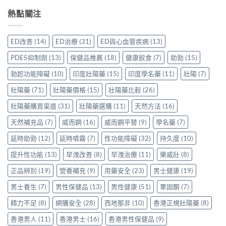
度
好？
勃
士
道、
雙
熱點關注
一
加
購
價
效
文
延
買
錢
片
比
時
前
與
哪
較
配
ED改善
(14)
ED治療
(31)
ED與心血管疾病
(13)
必
真
裡
Sidegra、
方，
讀
實
買
VI[DK]
香
PDE5抑制劑
(13)
保健品推薦
(18)
健康飲食
(7)
助勃
(15)
的
使
先
與
港
注
用
安
保
勃起功能障礙
(10)
印度壯陽藥
(15)
印度學名藥
(11)
壯陽
(7)
用
意
心
心？
羅
家
事
得〉
香
壯陽藥
(71)
壯陽藥價格
(15)
壯陽藥比較
(26)
紅
真
項〉
中
港
鑽〉
實
中
用
壯陽藥購買渠道
(31)
壯陽藥選購
(11)
天然方法
(16)
中
使
家
用
天然補充品
(7)
威而鋼
(16)
威而鋼平替
(9)
學名藥
(7)
親
心
身
得〉
延時助勃
(12)
延時噴霧
(7)
性功能障礙
(32)
持久度
(10)
分
中
享
提升性功能
(13)
早洩改善
(8)
早洩治療
(11)
樂威壯
(8)
正
貨
正品辨別
(19)
營養補充
(9)
用藥安全
(23)
男士健康
(19)
渠
道
男士養生
(7)
男性保健品
(13)
男性健康
(51)
睪固酮
(7)
與
選
精力不足
(8)
網購安全
(28)
西地那非
(10)
香港正規壯陽藥
(8)
購
指
香港男人
(11)
香港男士
(16)
香港男性保健品
(9)
南〉