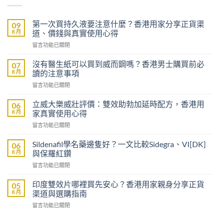
第一次買持久液要注意什麼？香港用家分享正貨渠
09
8 月
道、價錢與真實使用心得
在
留言功能已關閉
〈第
一
沒有醫生紙可以買到威而鋼嗎？香港男士購買前必
07
次
8 月
讀的注意事項
買
在
留言功能已關閉
持
〈沒
久
有
液
立威大樂威壯評價：雙效助勃加延時配方，香港用
06
醫
要
8 月
家真實使用心得
生
注
在
留言功能已關閉
紙
意
〈立
可
什
威
以
Sildenafil學名藥邊隻好？一文比較Sidegra、VI[DK]
06
麼？
大
買
8 月
與保羅紅鑽
香
樂
到
港
在
留言功能已關閉
威
威
用
〈Sildenafil
壯
而
家
學
評
印度雙效片哪裡買先安心？香港用家親身分享正貨
05
鋼
分
名
價：
8 月
渠道與選購指南
嗎？
享
藥
雙
香
正
在
留言功能已關閉
邊
效
港
貨
〈印
隻
助
男
渠