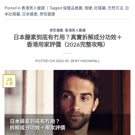
Posted in
香港男人健康
|
Tagged
保健品推薦
,
增硬
,
壯陽藥
,
天然方法
,
日
本壯陽藥
,
日本藤素
,
男性健康
男性健康
,
香港男人健康
日本藤素到底有冇用？真實拆解成分功效＋
香港用家評價（2026完整攻略）
POSTED ON
2026-05-28
BY
HKOKMALL
28
5 月