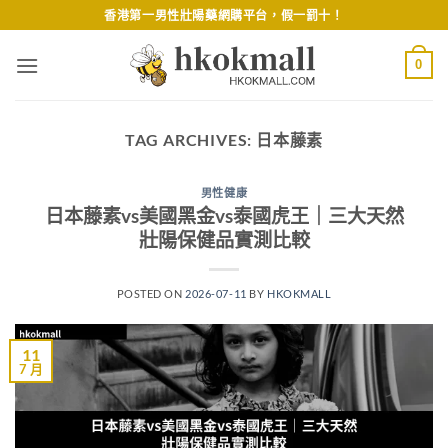
Skip
香港第一男性壯陽藥網購平台，假一罰十！
to
content
0
TAG ARCHIVES:
日本藤素
男性健康
日本藤素vs美國黑金vs泰國虎王｜三大天然
壯陽保健品實測比較
POSTED ON
2026-07-11
BY
HKOKMALL
11
7 月