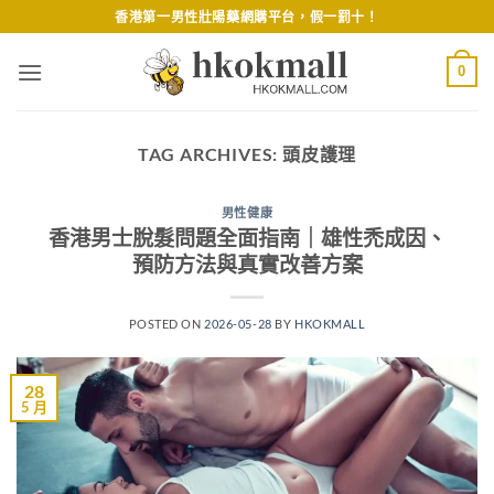
Skip
香港第一男性壯陽藥網購平台，假一罰十！
to
content
0
TAG ARCHIVES:
頭皮護理
男性健康
香港男士脫髮問題全面指南｜雄性禿成因、
預防方法與真實改善方案
POSTED ON
2026-05-28
BY
HKOKMALL
28
5 月