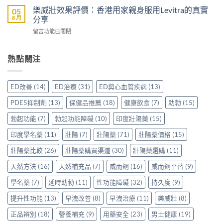
助
男
度
好？
樂威壯效果評價：香港用家親身服用Levitra的真實
05
勃
士
雙
一
8 月
分享
加
購
效
文
延
買
在
留言功能已關閉
片
比
時
前
〈樂
哪
較
配
必
威
裡
Sidegra、
方，
讀
壯
熱點關注
買
VI[DK]
香
的
效
先
與
港
注
果
安
保
用
意
評
心？
羅
ED改善
(14)
ED治療
(31)
ED與心血管疾病
(13)
家
事
價：
香
紅
真
項〉
香
港
鑽〉
PDE5抑制劑
(13)
保健品推薦
(18)
健康飲食
(7)
助勃
(15)
實
中
港
用
中
使
用
家
勃起功能
(7)
勃起功能障礙
(10)
印度壯陽藥
(15)
用
家
親
心
親
印度學名藥
(11)
壯陽
(7)
壯陽藥
(71)
壯陽藥價格
(15)
身
得〉
身
分
中
服
壯陽藥比較
(26)
壯陽藥購買渠道
(30)
壯陽藥選購
(11)
享
用
正
天然方法
(16)
天然補充品
(7)
威而鋼
(16)
威而鋼平替
(9)
Levitra
貨
的
渠
學名藥
(7)
延時助勃
(11)
性功能障礙
(32)
持久度
(9)
真
道
實
與
提升性功能
(13)
早洩改善
(8)
早洩治療
(11)
樂威壯
(8)
分
選
享〉
購
正品辨別
(18)
營養補充
(9)
用藥安全
(23)
男士健康
(19)
中
指