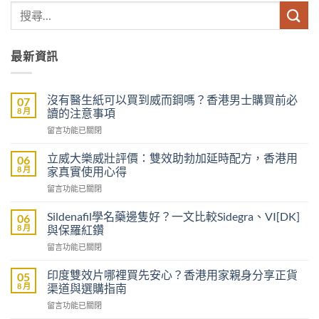
最新資訊
沒有醫生紙可以買到威而鋼嗎？香港男士購買前必
07
8 月
讀的注意事項
在
留言功能已關閉
〈沒
有
立威大樂威壯評價：雙效助勃加延時配方，香港用
06
醫
8 月
家真實使用心得
生
在
留言功能已關閉
紙
〈立
可
威
以
Sildenafil學名藥邊隻好？一文比較Sidegra、VI[DK]
06
大
買
8 月
與保羅紅鑽
樂
到
在
留言功能已關閉
威
威
〈Sildenafil
壯
而
學
評
印度雙效片哪裡買先安心？香港用家親身分享正貨
05
鋼
名
價：
8 月
渠道與選購指南
嗎？
藥
雙
香
在
留言功能已關閉
邊
效
港
〈印
隻