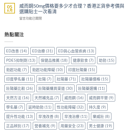
較
配
威
裡
威而鋼50mg價格要多少才合理？香港正貨參考價與
05
Sidegra、
方，
壯
買
8 月
選購貼士一次看清
VI[DK]
香
效
先
與
港
在
留言功能已關閉
果
安
保
用
〈威
評
心？
羅
家
而
價：
香
紅
真
鋼
熱點關注
香
港
鑽〉
實
50mg
港
用
中
使
價
用
家
用
格
家
親
ED改善
(14)
ED治療
(31)
ED與心血管疾病
(13)
心
要
親
身
得〉
多
身
分
PDE5抑制劑
(13)
保健品推薦
(18)
健康飲食
(7)
助勃
(15)
中
少
服
享
才
用
勃起功能
(7)
勃起功能障礙
(10)
印度壯陽藥
(15)
正
合
Levitra
貨
理？
印度學名藥
(11)
壯陽
(7)
壯陽藥
(71)
壯陽藥價格
(15)
的
渠
香
真
道
港
壯陽藥比較
(26)
壯陽藥購買渠道
(30)
壯陽藥選購
(11)
實
與
正
分
選
天然方法
(16)
天然補充品
(7)
威而鋼
(16)
威而鋼平替
(9)
貨
享〉
購
參
中
指
學名藥
(7)
延時助勃
(11)
性功能障礙
(32)
持久度
(9)
考
南〉
價
中
提升性功能
(13)
早洩改善
(8)
早洩治療
(11)
樂威壯
(8)
與
選
正品辨別
(17)
營養補充
(9)
用藥安全
(23)
男士健康
(19)
購