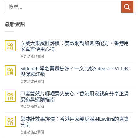
最新資訊
立威大樂威壯評價：雙效助勃加延時配方，香港用
06
8 月
家真實使用心得
在
留言功能已關閉
〈立
威
Sildenafil學名藥邊隻好？一文比較Sidegra、VI[DK]
06
大
8 月
與保羅紅鑽
樂
在
留言功能已關閉
威
〈Sildenafil
壯
學
評
印度雙效片哪裡買先安心？香港用家親身分享正貨
05
名
價：
8 月
渠道與選購指南
藥
雙
在
留言功能已關閉
邊
效
〈印
隻
助
度
好？
樂威壯效果評價：香港用家親身服用Levitra的真實
05
勃
雙
一
8 月
分享
加
效
文
延
在
留言功能已關閉
片
比
時
〈樂
哪