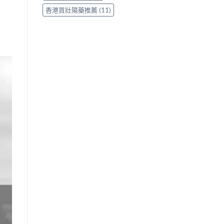
香港買壯陽藥推薦
(11)