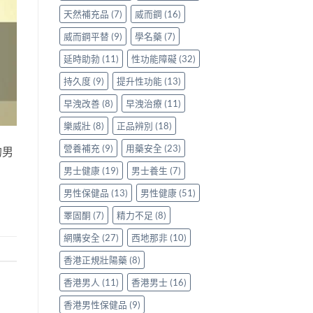
天然補充品
(7)
威而鋼
(16)
威而鋼平替
(9)
學名藥
(7)
延時助勃
(11)
性功能障礙
(32)
持久度
(9)
提升性功能
(13)
早洩改善
(8)
早洩治療
(11)
樂威壯
(8)
正品辨別
(18)
營養補充
(9)
用藥安全
(23)
的男
男士健康
(19)
男士養生
(7)
男性保健品
(13)
男性健康
(51)
睪固酮
(7)
精力不足
(8)
網購安全
(27)
西地那非
(10)
香港正規壯陽藥
(8)
香港男人
(11)
香港男士
(16)
香港男性保健品
(9)