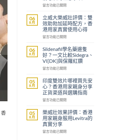
在
留言功能已關閉
〈沒
有
立威大樂威壯評價：雙
06
醫
8 月
效助勃加延時配方，香
生
港用家真實使用心得
紙
在
可
留言功能已關閉
〈立
以
威
買
Sildenafil學名藥邊隻
06
大
到
8 月
好？一文比較Sidegra、
樂
威
VI[DK]與保羅紅鑽
威
而
在
壯
留言功能已關閉
鋼
〈Sildenafil
評
嗎？
學
價：
香
印度雙效片哪裡買先安
05
名
雙
港
8 月
心？香港用家親身分享
藥
效
男
正貨渠道與選購指南
邊
助
士
在
隻
留言功能已關閉
勃
購
〈印
好？
加
買
度
一
延
前
樂威壯效果評價：香港
。香
05
雙
文
時
必
8 月
用家親身服用Levitra的
效
比
配
讀
真實分享
片
較
方，
的
在
哪
留言功能已關閉
Sidegra、
香
注
〈樂
裡
VI[DK]
港
意