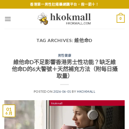
Skip
香港第一男性壯陽藥網購平台，假一罰十！
to
content
0
TAG ARCHIVES:
維他命D
男性健康
維他命D不足影響香港男士性功能？缺乏維
他命D的6大警號＋天然補充方法（附每日攝
取量）
POSTED ON
2026-06-01
BY
HKOKMALL
01
6 月