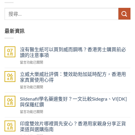
最新資訊
沒有醫生紙可以買到威而鋼嗎？香港男士購買前必
07
8 月
讀的注意事項
在
留言功能已關閉
〈沒
有
立威大樂威壯評價：雙效助勃加延時配方，香港用
06
醫
8 月
家真實使用心得
生
在
留言功能已關閉
紙
〈立
可
威
以
Sildenafil學名藥邊隻好？一文比較Sidegra、VI[DK]
06
大
買
8 月
與保羅紅鑽
樂
到
在
留言功能已關閉
威
威
〈Sildenafil
壯
而
學
評
印度雙效片哪裡買先安心？香港用家親身分享正貨
05
鋼
名
價：
8 月
渠道與選購指南
嗎？
藥
雙
香