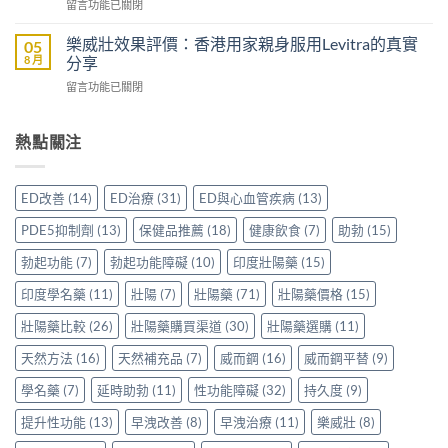
在
留言功能已關閉
邊
效
港
〈印
隻
助
男
度
好？
樂威壯效果評價：香港用家親身服用Levitra的真實
05
勃
士
雙
一
8 月
分享
加
購
效
文
延
買
在
留言功能已關閉
片
比
時
前
〈樂
哪
較
配
必
威
裡
Sidegra、
方，
讀
壯
熱點關注
買
VI[DK]
香
的
效
先
與
港
注
果
安
保
用
意
評
心？
羅
ED改善
(14)
ED治療
(31)
ED與心血管疾病
(13)
家
事
價：
香
紅
真
項〉
香
港
鑽〉
PDE5抑制劑
(13)
保健品推薦
(18)
健康飲食
(7)
助勃
(15)
實
中
港
用
中
使
用
家
勃起功能
(7)
勃起功能障礙
(10)
印度壯陽藥
(15)
用
家
親
心
親
印度學名藥
(11)
壯陽
(7)
壯陽藥
(71)
壯陽藥價格
(15)
身
得〉
身
分
中
服
壯陽藥比較
(26)
壯陽藥購買渠道
(30)
壯陽藥選購
(11)
享
用
正
天然方法
(16)
天然補充品
(7)
威而鋼
(16)
威而鋼平替
(9)
Levitra
貨
的
渠
學名藥
(7)
延時助勃
(11)
性功能障礙
(32)
持久度
(9)
真
道
實
與
提升性功能
(13)
早洩改善
(8)
早洩治療
(11)
樂威壯
(8)
分
選
享〉
購