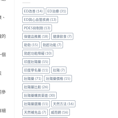
親
分
價
身
享
格
ED改善
(14)
ED治療
(31)
服
正
要
鎂、
用
貨
多
ED與心血管疾病
(13)
Levitra
渠
少
的
道
才
PDE5抑制劑
(13)
真
與
合
實
洩的
選
理？
保健品推薦
(18)
健康飲食
(7)
分
購
香
享〉
指
港
助勃
(15)
勃起功能
(7)
中
南〉
正
勃起功能障礙
(10)
中
貨
一個
參
印度壯陽藥
(15)
考
價
印度學名藥
(11)
壯陽
(7)
與
素
選
壯陽藥
(71)
壯陽藥價格
(15)
購
貼
壯陽藥比較
(26)
士
同參
一
壯陽藥購買渠道
(30)
次
看
壯陽藥選購
(11)
天然方法
(16)
清〉
詳細
中
天然補充品
(7)
威而鋼
(16)