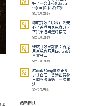
大
8 月
好？一文比較Sidegra、
樂
VI[DK]與保羅紅鑽
威
在
壯
留言功能已關閉
〈Sildenafil
評
學
價：
印度雙效片哪裡買先安
05
名
雙
8 月
心？香港用家親身分享
藥
效
正貨渠道與選購指南
邊
助
在
隻
留言功能已關閉
勃
〈印
好？
加
度
一
延
樂威壯效果評價：香港
05
雙
文
時
8 月
用家親身服用Levitra的
效
比
配
真實分享
片
較
方，
在
哪
留言功能已關閉
Sidegra、
香
〈樂
裡
VI[DK]
港
威
買
與
用
威而鋼50mg價格要多
05
壯
先
保
家
8 月
少才合理？香港正貨參
效
安
羅
真
考價與選購貼士一次看
果
心？
紅
實
清
評
香
鑽〉
使
價：
港
在
中
留言功能已關閉
用
香
用
〈威
心
港
家
而
得〉
用
親
鋼
熱點關注
中
以選
家
身
50mg