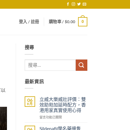
登入 / 註冊
購物車 /
$
0.00
0
搜尋
最新資訊
可以
立威大樂威壯評價：雙
06
8 月
效助勃加延時配方，香
港用家真實使用心得
在
留言功能已關閉
〈立
威
Sildenafil學名藥邊隻
06