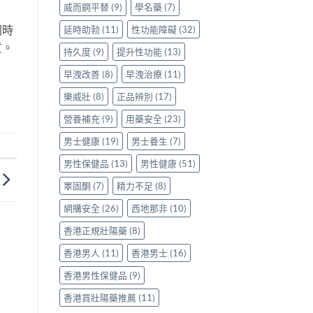
威而鋼平替
(9)
學名藥
(7)
同時
延時助勃
(11)
性功能障礙
(32)
質。
持久度
(9)
提升性功能
(13)
早洩改善
(8)
早洩治療
(11)
樂威壯
(8)
正品辨別
(17)
營養補充
(9)
用藥安全
(23)
男士健康
(19)
男士養生
(7)
男性保健品
(13)
男性健康
(51)
睪固酮
(7)
精力不足
(8)
網購安全
(26)
西地那非
(10)
香港正規壯陽藥
(8)
香港男人
(11)
香港男士
(16)
香港男性保健品
(9)
香港買壯陽藥推薦
(11)