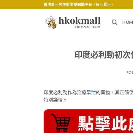
Skip
香港第一男性壯陽藥網購平台，假一罰十！
to
content
HOM
印度必利勁初次
PO
印度必利勁作為治療
早泄
的藥物，其正確
特別謹慎。