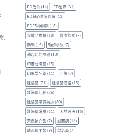
評
香
鑽〉
使
ED改善
(14)
ED治療
(31)
價：
港
中
用
香
用
心
不
ED與心血管疾病
(13)
港
家
得〉
用
親
中
PDE5抑制劑
(13)
家
身
親
分
保健品推薦
(18)
健康飲食
(7)
特別
身
享
服
助勃
(15)
勃起功能
(7)
正
用
貨
勃起功能障礙
(10)
Levitra
渠
的
道
印度壯陽藥
(15)
真
與
實
選
劑
印度學名藥
(11)
壯陽
(7)
分
購
享〉
指
壯陽藥
(71)
壯陽藥價格
(15)
中
南〉
中
壯陽藥比較
(26)
壯陽藥購買渠道
(30)
壯陽藥選購
(11)
天然方法
(16)
天然補充品
(7)
威而鋼
(16)
威而鋼平替
(9)
學名藥
(7)