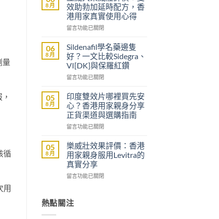
醫
8 月
效助勃加延時配方，香
生
港用家真實使用心得
紙
在
可
留言功能已關閉
〈立
以
威
買
Sildenafil學名藥邊隻
06
大
到
8 月
好？一文比較Sidegra、
劑量
樂
威
VI[DK]與保羅紅鑽
威
而
在
壯
留言功能已關閉
鋼
〈Sildenafil
評
嗎？
學
價：
香
印度雙效片哪裡買先安
服，
05
名
雙
港
8 月
心？香港用家親身分享
藥
效
男
正貨渠道與選購指南
邊
助
士
在
隻
留言功能已關閉
勃
購
〈印
好？
加
買
度
一
延
前
樂威壯效果評價：香港
05
雙
文
時
該循
必
8 月
用家親身服用Levitra的
效
比
配
讀
真實分享
片
較
方，
的
在
哪
留言功能已關閉
Sidegra、
香
注
〈樂
裡
VI[DK]
港
意
次用
威
買
與
用
事
壯
先
熱點關注
保
家
項〉
效
安
羅
真
中
果
心？
紅
實