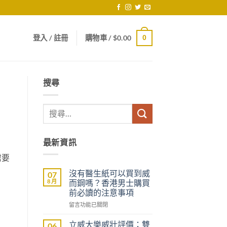
登入 / 註冊
購物車 /
$
0.00
0
搜尋
最新資訊
需要
沒有醫生紙可以買到威
07
8 月
而鋼嗎？香港男士購買
前必讀的注意事項
在
留言功能已關閉
〈沒
有
立威大樂威壯評價：雙
06