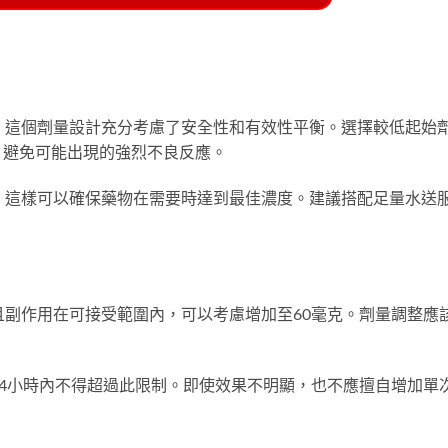
，這個劑量設計充分考慮了安全性和有效性平衡。選擇較低起始
，避免可能出現的強烈不良反應。
，這樣可以確保藥物在需要時達到最佳濃度。建議搭配足量水送
且副作用在可接受範圍內，可以考慮增加至60毫克。劑量調整應
24小時內不得超過此限制。即使效果不明顯，也不應擅自增加單