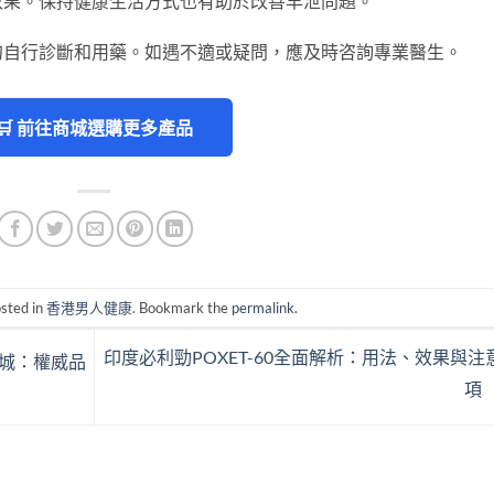
效果。保持健康生活方式也有助於改善早泄問題。
勿自行診斷和用藥。如遇不適或疑問，應及時咨詢專業醫生。
🛒 前往商城選購更多產品
osted in
香港男人健康
. Bookmark the
permalink
.
印度必利勁POXET-60全面解析：用法、效果與注
城：權威品
項