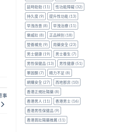
延時助勃
(11)
性功能障礙
(32)
持久度
(9)
提升性功能
(13)
早洩改善
(8)
早洩治療
(11)
樂威壯
(8)
正品辨別
(18)
營養補充
(9)
用藥安全
(23)
男士健康
(19)
男士養生
(7)
男性保健品
(13)
男性健康
(51)
睪固酮
(7)
精力不足
(8)
網購安全
(27)
西地那非
(10)
香港正規壯陽藥
(8)
意事
香港男人
(11)
香港男士
(16)
香港男性保健品
(9)
香港買壯陽藥推薦
(11)