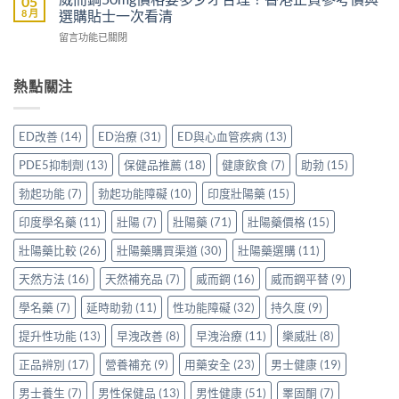
05
方，
壯
買
8 月
選購貼士一次看清
VI[DK]
香
效
先
與
港
在
留言功能已關閉
果
安
保
用
〈威
評
心？
羅
家
而
價：
香
紅
真
鋼
熱點關注
香
港
鑽〉
實
50mg
港
用
中
使
價
用
家
用
格
家
親
ED改善
(14)
ED治療
(31)
ED與心血管疾病
(13)
心
要
親
身
得〉
多
身
分
PDE5抑制劑
(13)
保健品推薦
(18)
健康飲食
(7)
助勃
(15)
中
少
服
享
才
用
勃起功能
(7)
勃起功能障礙
(10)
印度壯陽藥
(15)
正
合
Levitra
貨
理？
印度學名藥
(11)
壯陽
(7)
壯陽藥
(71)
壯陽藥價格
(15)
的
渠
香
真
道
港
壯陽藥比較
(26)
壯陽藥購買渠道
(30)
壯陽藥選購
(11)
實
與
正
分
選
天然方法
(16)
天然補充品
(7)
威而鋼
(16)
威而鋼平替
(9)
貨
享〉
購
參
中
指
學名藥
(7)
延時助勃
(11)
性功能障礙
(32)
持久度
(9)
考
南〉
價
中
提升性功能
(13)
早洩改善
(8)
早洩治療
(11)
樂威壯
(8)
與
選
正品辨別
(17)
營養補充
(9)
用藥安全
(23)
男士健康
(19)
購
貼
男士養生
(7)
男性保健品
(13)
男性健康
(51)
睪固酮
(7)