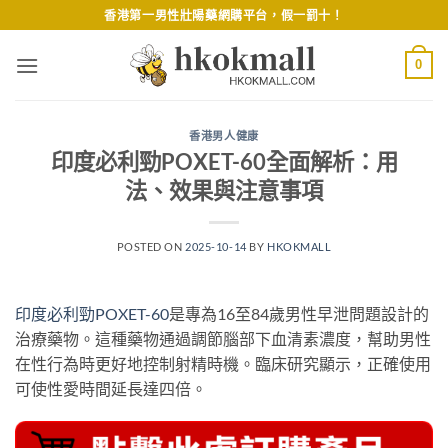
Skip
香港第一男性壯陽藥網購平台，假一罰十！
to
content
0
香港男人健康
印度必利勁POXET-60全面解析：用
法、效果與注意事項
POSTED ON
2025-10-14
BY
HKOKMALL
印度必利勁POXET-60
是專為16至84歲男性早泄問題設計的
治療藥物。這種藥物通過調節腦部下血清素濃度，幫助男性
在性行為時更好地控制射精時機。臨床研究顯示，正確使用
可使性愛時間延長達四倍。