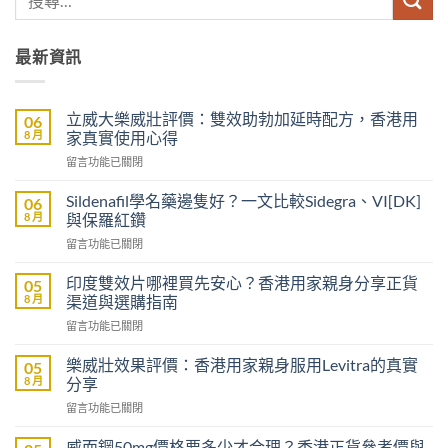
最新資訊
立威大樂威壯評價：雙效助勃加延時配方，香港用
06
8 月
家真實使用心得
在
留言功能已關閉
〈立
威
Sildenafil學名藥邊隻好？一文比較Sidegra、VI[DK]
06
大
8 月
與保羅紅鑽
樂
在
留言功能已關閉
威
〈Sildenafil
壯
學
評
印度雙效片哪裡買先安心？香港用家親身分享正貨
05
名
價：
8 月
渠道與選購指南
藥
雙
在
留言功能已關閉
邊
效
〈印
隻
助
度
好？
樂威壯效果評價：香港用家親身服用Levitra的真實
05
勃
雙
一
8 月
分享
加
效
文
延
在
留言功能已關閉
片
比
時
〈樂
哪
較
配
威
裡
威而鋼50mg價格要多少才合理？香港正貨參考價與
Sidegra、