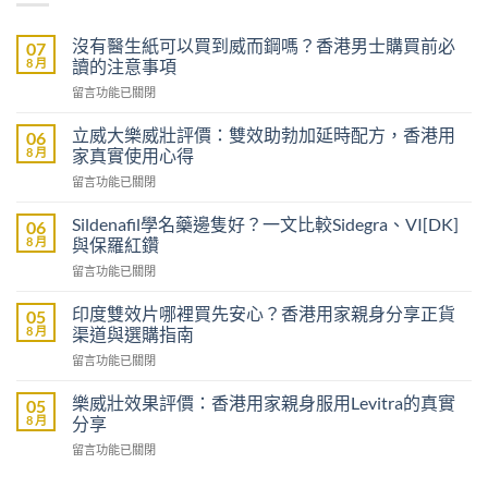
沒有醫生紙可以買到威而鋼嗎？香港男士購買前必
07
8 月
讀的注意事項
在
留言功能已關閉
〈沒
有
立威大樂威壯評價：雙效助勃加延時配方，香港用
06
醫
8 月
家真實使用心得
生
在
留言功能已關閉
紙
〈立
可
威
以
Sildenafil學名藥邊隻好？一文比較Sidegra、VI[DK]
06
大
買
8 月
與保羅紅鑽
樂
到
在
留言功能已關閉
威
威
〈Sildenafil
壯
而
學
評
印度雙效片哪裡買先安心？香港用家親身分享正貨
05
鋼
名
價：
8 月
渠道與選購指南
嗎？
藥
雙
香
在
留言功能已關閉
邊
效
港
〈印
隻
助
男
度
好？
樂威壯效果評價：香港用家親身服用Levitra的真實
05
勃
士
雙
一
8 月
分享
加
購
效
文
延
買
在
留言功能已關閉
片
比
時
前
〈樂
哪
較
配
必
威