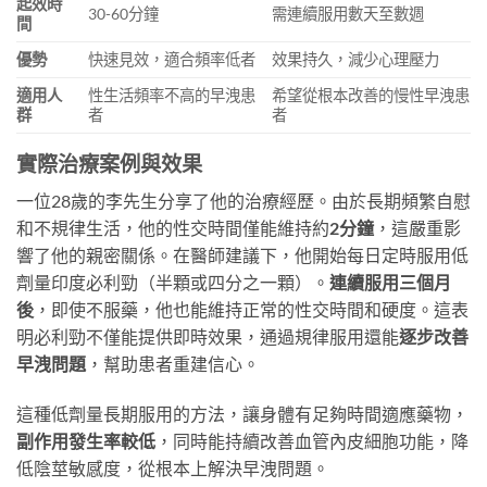
起效時
30-60分鐘
需連續服用數天至數週
間
優勢
快速見效，適合頻率低者
效果持久，減少心理壓力
適用人
性生活頻率不高的早洩患
希望從根本改善的慢性早洩患
群
者
者
實際治療案例與效果
一位28歲的李先生分享了他的治療經歷。由於長期頻繁自慰
和不規律生活，他的性交時間僅能維持約
2分鐘
，這嚴重影
響了他的親密關係。在醫師建議下，他開始每日定時服用低
劑量印度必利勁（半顆或四分之一顆）。​
連續服用三個月
後
，即使不服藥，他也能維持正常的性交時間和硬度。這表
明必利勁不僅能提供即時效果，通過規律服用還能
逐步改善
早洩問題
，幫助患者重建信心。
這種低劑量長期服用的方法，讓身體有足夠時間適應藥物，​
副作用發生率較低
，同時能持續改善血管內皮細胞功能，降
低陰莖敏感度，從根本上解決早洩問題。