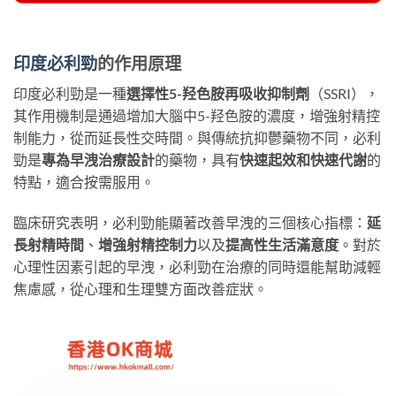
印度必利勁
的作用原理
印度必利勁是一種
選擇性5-羟色胺再吸收抑制劑
​（SSRI），
其作用機制是通過增加大腦中5-羟色胺的濃度，增強射精控
制能力，從而延長性交時間。與傳統抗抑鬱藥物不同，必利
勁是
專為早洩治療設計
的藥物，具有
快速起效和快速代謝
的
特點，適合按需服用。
臨床研究表明，必利勁能顯著改善早洩的三個核心指標：​
延
長射精時間
、
增強射精控制力
以及
提高性生活滿意度
​。對於
心理性因素引起的早洩，必利勁在治療的同時還能幫助減輕
焦慮感，從心理和生理雙方面改善症狀。