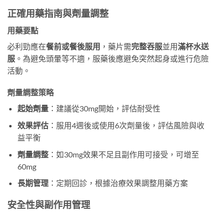
正確用藥指南與劑量調整
用藥要點
必利勁應在
餐前或餐後服用
，藥片需
完整吞服
並用
滿杯水送
服
​。為避免頭暈等不適，服藥後應避免突然起身或進行危險
活動。
劑量調整策略
起始劑量
​：建議從30mg開始，評估耐受性
效果評估
​：服用4週後或使用6次劑量後，評估風險與收
益平衡
劑量調整
​：如30mg效果不足且副作用可接受，可增至
60mg
長期管理
​：定期回診，根據治療效果調整用藥方案
安全性與副作用管理