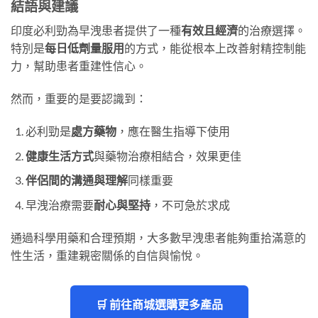
結語與建議
印度必利勁為早洩患者提供了一種
有效且經濟
的治療選擇。
特別是
每日低劑量服用
的方式，能從根本上改善射精控制能
力，幫助患者重建性信心。
然而，重要的是要認識到：
必利勁是
處方藥物
，應在醫生指導下使用
健康生活方式
與藥物治療相結合，效果更佳
伴侶間的溝通與理解
同樣重要
早洩治療需要
耐心與堅持
，不可急於求成
通過科學用藥和合理預期，大多數早洩患者能夠重拾滿意的
性生活，重建親密關係的自信與愉悅。
🛒 前往商城選購更多產品