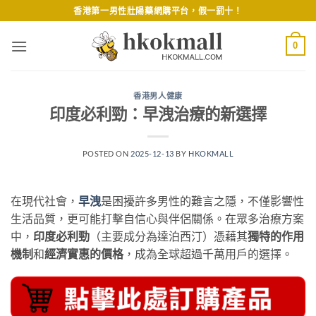
Skip
香港第一男性壯陽藥網購平台，假一罰十！
to
content
0
香港男人健康
印度必利勁：早洩治療的新選擇
POSTED ON
2025-12-13
BY
HKOKMALL
在現代社會，​
早洩
是困擾許多男性的難言之隱，不僅影響性
生活品質，更可能打擊自信心與伴侶關係。在眾多治療方案
中，​
印度必利勁
​（主要成分為達泊西汀）憑藉其
獨特的作用
機制
和
經濟實惠的價格
，成為全球超過千萬用戶的選擇。