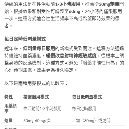
傳統的用法是在性活動前
1-3小時服用
，推薦從
30mg劑量
開
始，根據效果和耐受性可調整至
60mg
，24小時內僅限服用
一次。這種方式適合性生活頻率不高或希望即時效果的患
者。
每日定時低劑量模式
近年來，​
低劑量每日服用
的新模式受到關注。這種方法通過
持續維持血藥濃度，​
緩慢改善射精神經敏感度
，從根本上調
整身體的反應機制。這種方式可避免「服藥才能性行為」的
心理預期焦慮，效果更為持久穩定。
以下是兩種用藥模式的比較表：
特性
按需服用模式
每日低劑量模式
用藥頻
性活動前1-3小時服用
每日定時服用
率
劑量
30mg-60mg/次
半顆（30mg）或更低