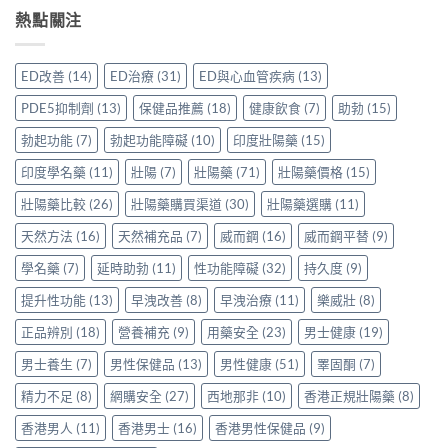
裡
Sidegra、
方，
讀
壯
熱點關注
買
VI[DK]
香
的
效
先
與
港
注
果
安
保
用
意
評
心？
羅
ED改善
(14)
ED治療
(31)
ED與心血管疾病
(13)
家
事
價：
香
紅
真
項〉
香
港
鑽〉
PDE5抑制劑
(13)
保健品推薦
(18)
健康飲食
(7)
助勃
(15)
實
中
港
用
中
使
用
家
勃起功能
(7)
勃起功能障礙
(10)
印度壯陽藥
(15)
用
家
親
心
親
印度學名藥
(11)
壯陽
(7)
壯陽藥
(71)
壯陽藥價格
(15)
身
得〉
身
分
中
服
壯陽藥比較
(26)
壯陽藥購買渠道
(30)
壯陽藥選購
(11)
享
用
正
天然方法
(16)
天然補充品
(7)
威而鋼
(16)
威而鋼平替
(9)
Levitra
貨
的
渠
學名藥
(7)
延時助勃
(11)
性功能障礙
(32)
持久度
(9)
真
道
實
與
提升性功能
(13)
早洩改善
(8)
早洩治療
(11)
樂威壯
(8)
分
選
享〉
購
正品辨別
(18)
營養補充
(9)
用藥安全
(23)
男士健康
(19)
中
指
南〉
男士養生
(7)
男性保健品
(13)
男性健康
(51)
睪固酮
(7)
中
精力不足
(8)
網購安全
(27)
西地那非
(10)
香港正規壯陽藥
(8)
香港男人
(11)
香港男士
(16)
香港男性保健品
(9)