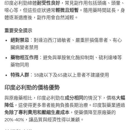
印度必利勁總體
耐受性良好
，常見副作用包括頭痛、頭暈、
噁心等，但這些症狀通常
輕微且短暫
​。隨用藥時間延長，身
體逐漸適應後，副作用會自然減輕。
重要安全提示
絕對禁忌
​：對達泊西汀過敏者、嚴重肝損傷患者、有心
臟病變者禁用
藥物相互作用
​：避免與單胺氧化酶抑制劑、硫利達嗪等
藥物同用
特殊人群
​：18歲以下及65歲以上患者不建議使用
印度必利勁的價格優勢
與原廠藥相比，印度必利勁在
成分相同
的情況下，價格
大幅
降低
，這使得更多患者能夠負擔長期治療。印度製藥業通過
免除了專利費用和壓縮生產成本
，使藥價降至原廠藥的
20%-40%，讓品質與經濟性得以兼顧。