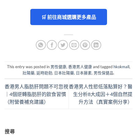
🛒 前往商城選購更多產品
This entry was posted in
男性健康
,
香港男人健康
and tagged
hkokmall
,
壯陽藥
,
延時助勃
,
日本壯陽藥
,
日本藤素
,
男性保健品
.
香港男人脂肪肝問題不可忽視
香港男人性慾低落點算好？醫
｜4個逆轉脂肪肝的飲食習慣
生分析8大成因＋4個自然提
（附營養補充建議）
升方法（真實案例分享）
搜尋