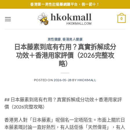
Skip
香港第一男性壯陽藥網購平台，假一罰十！
to
content
0
男性健康
,
香港男人健康
日本藤素到底有冇用？真實拆解成分
功效＋香港用家評價（2026完整攻
略）
POSTED ON
2026-05-28
BY
HKOKMALL
## 日本藤素到底有冇用？真實拆解成分功效＋香港用家評
價（2026完整攻略）
香港男人對「日本藤素」呢個名一定唔陌生。市面上關於日
本藤素嘅討論一直好熱烈，有人話佢係「天然偉哥」，有人