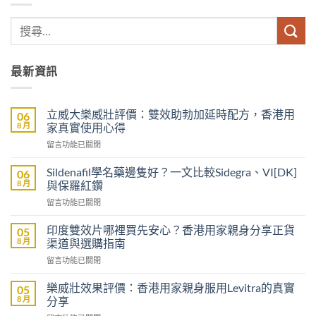
最新資訊
立威大樂威壯評價：雙效助勃加延時配方，香港用
06
8 月
家真實使用心得
在
留言功能已關閉
〈立
威
Sildenafil學名藥邊隻好？一文比較Sidegra、VI[DK]
06
大
8 月
與保羅紅鑽
樂
在
留言功能已關閉
威
〈Sildenafil
壯
學
評
印度雙效片哪裡買先安心？香港用家親身分享正貨
05
名
價：
8 月
渠道與選購指南
藥
雙
在
留言功能已關閉
邊
效
〈印
隻
助
度
好？
樂威壯效果評價：香港用家親身服用Levitra的真實
05
勃
雙
一
8 月
分享
加
效
文
延