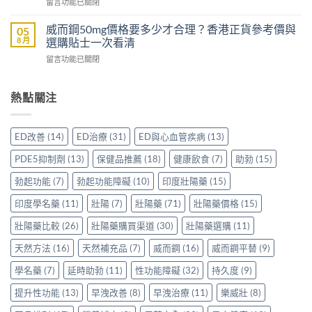
在
留言功能已關閉
片
比
時
〈樂
哪
較
配
威
裡
威而鋼50mg價格要多少才合理？香港正貨參考價與
05
Sidegra、
方，
壯
買
8 月
選購貼士一次看清
VI[DK]
香
效
先
與
港
在
留言功能已關閉
果
安
保
用
〈威
評
心？
羅
家
而
價：
香
紅
真
鋼
熱點關注
香
港
鑽〉
實
50mg
港
用
中
使
價
用
家
用
格
家
親
ED改善
(14)
ED治療
(31)
ED與心血管疾病
(13)
心
要
親
身
得〉
多
身
分
PDE5抑制劑
(13)
保健品推薦
(18)
健康飲食
(7)
助勃
(15)
中
少
服
享
才
用
勃起功能
(7)
勃起功能障礙
(10)
印度壯陽藥
(15)
正
合
Levitra
貨
理？
印度學名藥
(11)
壯陽
(7)
壯陽藥
(71)
壯陽藥價格
(15)
的
渠
香
真
道
港
壯陽藥比較
(26)
壯陽藥購買渠道
(30)
壯陽藥選購
(11)
實
與
正
分
選
天然方法
(16)
天然補充品
(7)
威而鋼
(16)
威而鋼平替
(9)
貨
享〉
購
參
中
指
學名藥
(7)
延時助勃
(11)
性功能障礙
(32)
持久度
(9)
考
南〉
價
中
提升性功能
(13)
早洩改善
(8)
早洩治療
(11)
樂威壯
(8)
與
選