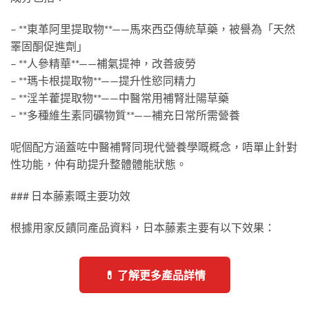
– **東革阿里提取物**——馬來西亞傳統草藥，被譽為「天然
睪固酮促進劑」
– **人參精華**——補氣提神，改善疲勞
– **瑪卡根提取物**——提升性慾同精力
– **淫羊藿提取物**——中醫常用補腎壯陽草藥
– **多種維生素同礦物質**——補充日常所需營養
呢個配方涵蓋咗中醫補腎同現代營養學嘅概念，唔單止針對
性功能，仲有助提升整體體能狀態。
### 日本藤素嘅主要功效
根據用家反饋同產品資料，日本藤素主要有以下效果：
💊 了解更多產品詳情