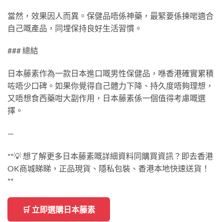
當然，效果因人而異。保健品唔係神藥，最緊要係揀啱適合
自己嘅產品，同埋保持良好生活習慣。
### 總結
日本藤素作為一款日本進口嘅男性保健品，喺香港確實累積
咗唔少口碑。如果你覺得自己體力下降、持久度唔夠理想，
又唔想食西藥咁大副作用，日本藤素係一個值得考慮嘅選
擇。
—
**💡 想了解更多日本藤素嘅詳細資料同購買資訊？即去香港
OK商城睇睇，正品現貨、隱私包裝、香港本地快速送貨！
**
🛒 立即選購日本藤素