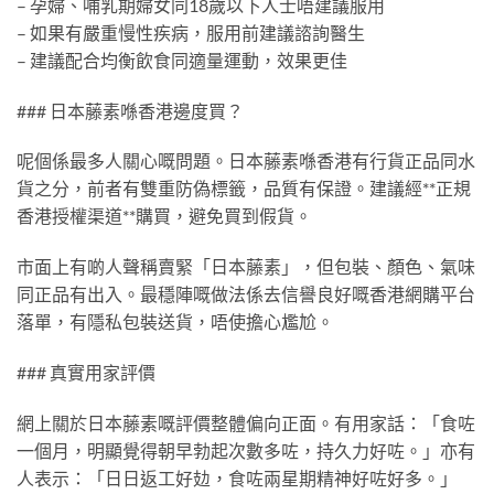
– 孕婦、哺乳期婦女同18歲以下人士唔建議服用
– 如果有嚴重慢性疾病，服用前建議諮詢醫生
– 建議配合均衡飲食同適量運動，效果更佳
### 日本藤素喺香港邊度買？
呢個係最多人關心嘅問題。日本藤素喺香港有行貨正品同水
貨之分，前者有雙重防偽標籤，品質有保證。建議經**正規
香港授權渠道**購買，避免買到假貨。
市面上有啲人聲稱賣緊「日本藤素」，但包裝、顏色、氣味
同正品有出入。最穩陣嘅做法係去信譽良好嘅香港網購平台
落單，有隱私包裝送貨，唔使擔心尷尬。
### 真實用家評價
網上關於日本藤素嘅評價整體偏向正面。有用家話：「食咗
一個月，明顯覺得朝早勃起次數多咗，持久力好咗。」亦有
人表示：「日日返工好攰，食咗兩星期精神好咗好多。」