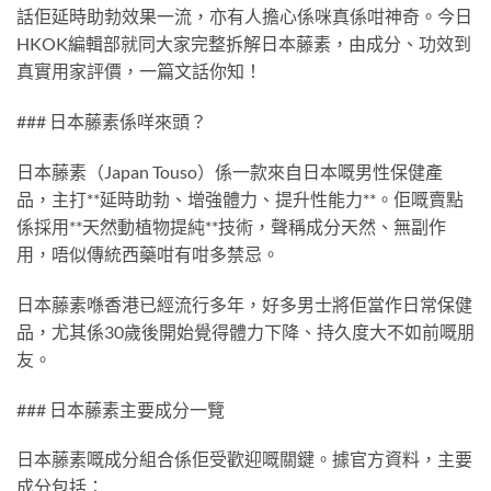
話佢延時助勃效果一流，亦有人擔心係咪真係咁神奇。今日
HKOK編輯部就同大家完整拆解日本藤素，由成分、功效到
真實用家評價，一篇文話你知！
### 日本藤素係咩來頭？
日本藤素（Japan Touso）係一款來自日本嘅男性保健產
品，主打**延時助勃、增強體力、提升性能力**。佢嘅賣點
係採用**天然動植物提純**技術，聲稱成分天然、無副作
用，唔似傳統西藥咁有咁多禁忌。
日本藤素喺香港已經流行多年，好多男士將佢當作日常保健
品，尤其係30歲後開始覺得體力下降、持久度大不如前嘅朋
友。
### 日本藤素主要成分一覽
日本藤素嘅成分組合係佢受歡迎嘅關鍵。據官方資料，主要
成分包括：