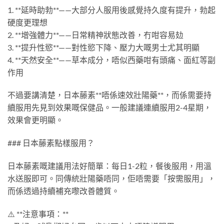
1. **延時助勃**——大部分人服用後感覺持久度有提升，勃起
硬度更理想
2. **增強體力**——日常精神狀態改善，冇咁容易攰
3. **提升性慾**——對性慾下降、壓力大嘅男士尤其明顯
4. **天然安全**——草本成分，唔似西藥咁有頭痛、面紅等副
作用
不過要講清楚，日本藤素**唔係速效壯陽藥**，而係需要持
續服用先見到效果嘅保健品。一般建議連續服用2-4星期，
效果會更明顯。
### 日本藤素點樣服用？
日本藤素嘅建議用法好簡單：每日1-2粒，餐後服用，用溫
水送服即可。同傳統壯陽藥唔同，佢唔需要「按需服用」，
而係透過持續補充嚟改善體質。
⚠️ **注意事項：**