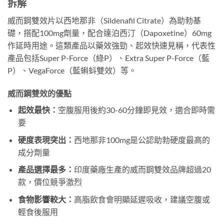
拆解
威而鋼雙效片以西地那非（Sildenafil Citrate）為助勃基
礎，搭配100mg劑量，配合達泊西汀（Dapoxetine）60mg
作延時用途。這類產品以藥效強勁、起效快速見稱，代表性
產品包括Super P-Force（綠P）、Extra Super P-Force（藍
P）、VegaForce（藍蝌蚪雙效）等。
威而鋼雙效的優點
起效最快：
空腹服用後約30-60分鐘即見效，適合即時需
要
硬度表現突出：
西地那非100mg是公認助勃硬度最高的
成分劑量
產品選擇最多：
印度藥廠生產的威而鋼雙效品牌超過20
款，價位競爭激烈
食物影響較大：
高脂飲食會明顯延遲吸收，建議空腹或
輕食後服用