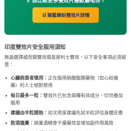
💊 想比較更多雙效片邊款最啱你？
🛒 睇藍蝌蚪雙效片詳情
印度雙效片安全服用須知
無論選擇威而鋼雙效還是犀利士雙效，以下安全事項必須留
意：
心臟病患者慎用：
正在服用硝酸酯類藥物（如心絞痛
藥）的人士絕對禁用
每日最多一粒：
雙效片已包含兩種有效成分，切勿疊加
服用
建議由半粒開始：
初次用家建議先試半粒評估身體反應
飲酒適量：
過量酒精會干擾藥效並增加副作用風險