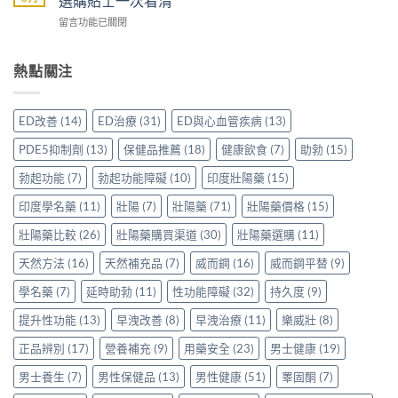
選購貼士一次看清
香
效
先
與
港
在
留言功能已關閉
果
安
保
用
〈威
評
心？
羅
家
而
價：
香
紅
真
鋼
熱點關注
香
港
鑽〉
實
50mg
港
用
中
使
價
用
家
用
格
家
親
ED改善
(14)
ED治療
(31)
ED與心血管疾病
(13)
心
要
親
身
得〉
多
身
分
PDE5抑制劑
(13)
保健品推薦
(18)
健康飲食
(7)
助勃
(15)
中
少
服
享
才
用
勃起功能
(7)
勃起功能障礙
(10)
印度壯陽藥
(15)
正
合
Levitra
貨
理？
印度學名藥
(11)
壯陽
(7)
壯陽藥
(71)
壯陽藥價格
(15)
的
渠
香
真
道
港
壯陽藥比較
(26)
壯陽藥購買渠道
(30)
壯陽藥選購
(11)
實
與
正
分
選
天然方法
(16)
天然補充品
(7)
威而鋼
(16)
威而鋼平替
(9)
貨
享〉
購
參
中
指
學名藥
(7)
延時助勃
(11)
性功能障礙
(32)
持久度
(9)
考
南〉
價
中
提升性功能
(13)
早洩改善
(8)
早洩治療
(11)
樂威壯
(8)
與
選
正品辨別
(17)
營養補充
(9)
用藥安全
(23)
男士健康
(19)
購
貼
男士養生
(7)
男性保健品
(13)
男性健康
(51)
睪固酮
(7)
士