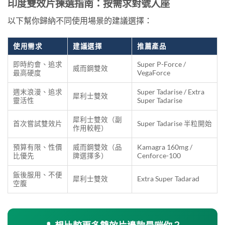
印度雙效片揀選指南：按需求對號入座
以下幫你歸納不同使用場景的建議選擇：
使用需求
建議選擇
推薦產品
即時約會、追求
Super P-Force /
威而鋼雙效
最高硬度
VegaForce
週末浪漫、追求
Super Tadarise / Extra
犀利士雙效
靈活性
Super Tadarise
犀利士雙效（副
首次嘗試雙效片
Super Tadarise 半粒開始
作用較輕）
預算有限、性價
威而鋼雙效（品
Kamagra 160mg /
比優先
牌選擇多）
Cenforce-100
飯後服用、不便
犀利士雙效
Extra Super Tadarad
空腹