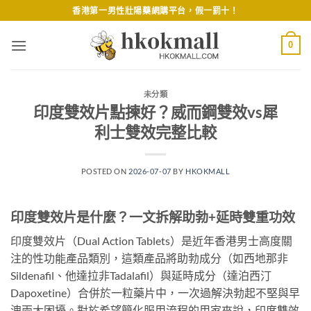
Skip
香港第一男性壯陽藥網購平台，假一罰十！
to
content
0
未分類
印度雙效片點揀好？威而鋼雙效vs犀
利士雙效完整比較
POSTED ON
2026-07-07
BY
HKOKMALL
印度雙效片是什麼？一文拆解助勃+延時雙重功效
印度雙效片（Dual Action Tablets）是近年香港男士高度關
注的性功能產品類別，這類產品將助勃成分（如西地那非
Sildenafil、他達拉非Tadalafil）與延時成分（達泊西汀
Dapoxetine）合併於一粒藥片中，一次過解決勃起不堅與早
洩兩大困擾。對於希望簡化服用流程的用家來說，印度雙效