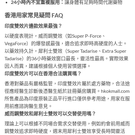
24小時內不宜重複服用：
讓身體有足夠時間代謝藥物
香港用家常見疑問 FAQ
印度雙效片邊款效果最強？
以硬度表現計，威而鋼雙效（如Super P-Force、
VegaForce）的爆發感最強，適合追求即時高硬度的人士。
以藥效持久計，犀利士雙效（Super Tadarise、Extra Super
Tadarise）的36小時藥效窗口最長，靈活性最高。實際效果
因人而異，建議根據個人使用習慣選擇。
印度雙效片可以在香港合法購買嗎？
香港對藥品有嚴格監管，印度雙效片屬於處方藥物，合法途
徑應經醫生診斷後憑醫生紙於註冊藥房購買。hkokmall.com
所售產品為印度原裝正品平行進口僅供參考用途，用家在服
用前應諮詢醫生意見。
威而鋼雙效和犀利士雙效可以交替使用嗎？
理論上可以根據不同場合需求交替使用，例如約會前用威而
鋼雙效追求即時硬度，週末用犀利士雙效享受長時間靈活