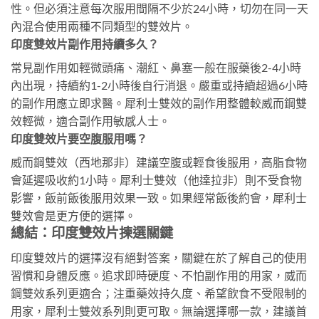
性。但必須注意每次服用間隔不少於24小時，切勿在同一天
內混合使用兩種不同類型的雙效片。
印度雙效片副作用持續多久？
常見副作用如輕微頭痛、潮紅、鼻塞一般在服藥後2-4小時
內出現，持續約1-2小時後自行消退。嚴重或持續超過6小時
的副作用應立即求醫。犀利士雙效的副作用整體較威而鋼雙
效輕微，適合副作用敏感人士。
印度雙效片要空腹服用嗎？
威而鋼雙效（西地那非）建議空腹或輕食後服用，高脂食物
會延遲吸收約1小時。犀利士雙效（他達拉非）則不受食物
影響，飯前飯後服用效果一致。如果經常飯後約會，犀利士
雙效會是更方便的選擇。
總結：印度雙效片揀選關鍵
印度雙效片的選擇沒有絕對答案，關鍵在於了解自己的使用
習慣和身體反應。追求即時硬度、不怕副作用的用家，威而
鋼雙效系列更適合；注重藥效持久度、希望飲食不受限制的
用家，犀利士雙效系列則更可取。無論選擇哪一款，建議首