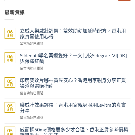
最新資訊
立威大樂威壯評價：雙效助勃加延時配方，香港用
06
8 月
家真實使用心得
在
留言功能已關閉
〈立
威
Sildenafil學名藥邊隻好？一文比較Sidegra、VI[DK]
06
大
8 月
與保羅紅鑽
樂
在
留言功能已關閉
威
〈Sildenafil
壯
學
評
印度雙效片哪裡買先安心？香港用家親身分享正貨
05
名
價：
8 月
渠道與選購指南
藥
雙
在
留言功能已關閉
邊
效
〈印
隻
助
度
好？
樂威壯效果評價：香港用家親身服用Levitra的真實
05
勃
雙
一
8 月
分享
加
效
文
延
在
留言功能已關閉
片
比
時
〈樂
哪
較
配
威
裡
威而鋼50mg價格要多少才合理？香港正貨參考價與
05
Sidegra、
方，
壯
買
8 月
VI[DK]