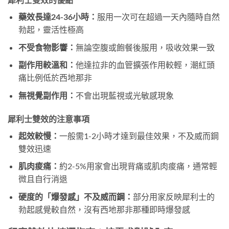
藥效長達24-36小時：
服用一次可在超過一天內隨時自然
勃起，靈活性極高
不受食物影響：
無論空腹或飽餐後服用，吸收效果一致
副作用較溫和：
他達拉非的血管擴張作用較輕，潮紅頭
痛比例低於西地那非
無視覺副作用：
不會出現藍視或光敏感現象
犀利士雙效的注意事項
起效較慢：
一般需1-2小時才達到最佳效果，不及威而鋼
雙效迅速
肌肉痠痛：
約2-5%用家會出現背痛或肌肉痠痛，通常輕
微且自行消退
硬度的「爆發感」不及威而鋼：
部分用家反映犀利士的
勃起感覺較自然，沒有西地那非那種即時爆發感