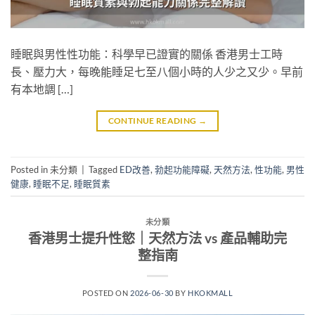
睡眠與男性性功能：科學早已證實的關係 香港男士工時
長、壓力大，每晚能睡足七至八個小時的人少之又少。早前
有本地調 […]
CONTINUE READING
→
Posted in 未分類
|
Tagged
ED改善
,
勃起功能障礙
,
天然方法
,
性功能
,
男性
健康
,
睡眠不足
,
睡眠質素
未分類
香港男士提升性慾｜天然方法 vs 產品輔助完
整指南
POSTED ON
2026-06-30
BY
HKOKMALL