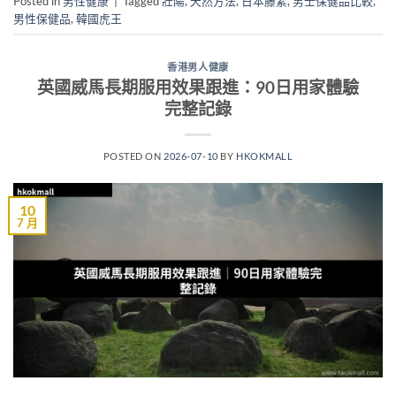
Posted in
男性健康
|
Tagged
壯陽
,
天然方法
,
日本藤素
,
男士保健品比較
,
男性保健品
,
韓國虎王
香港男人健康
英國威馬長期服用效果跟進：90日用家體驗
完整記錄
POSTED ON
2026-07-10
BY
HKOKMALL
10
7 月