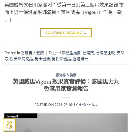
英國威馬90日用家實測：從第一日到第三個月效果記錄 市
面上男士保健品琳瑯滿目，英國威馬（Vigour）作為一款
[…]
CONTINUE READING
→
Posted in
香港男人健康
|
Tagged
保健品推薦
,
壯陽藥
,
壯陽藥比較
,
天然
方法
,
天然補充品
,
男士健康
,
男性保健品
,
香港男士
香港男人健康
英國威馬Vigour效果真實評價：泰國馬力丸
香港用家實測報告
POSTED ON
2026-07-09
BY
HKOKMALL
09
7 月