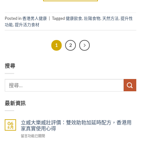
Posted in
香港男人健康
|
Tagged
健康飲食
,
壯陽食物
,
天然方法
,
提升性
功能
,
提升活力食材
1
2
搜尋
最新資訊
立威大樂威壯評價：雙效助勃加延時配方，香港用
06
8 月
家真實使用心得
在
留言功能已關閉
〈立