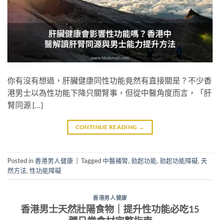
你有沒有想過，肝臟健康同性功能竟然有直接關是？不少香
港男士以為性功能下降只關腎事，但從中醫角度而言，「肝
腎同源 […]
CONTINUE READING
→
Posted in
香港男人健康
|
Tagged
中醫補腎
,
勃起功能
,
勃起功能障礙
,
天
然方法
,
性功能障礙
香港男人健康
香港男士天然壯陽食物｜提升性功能必吃15