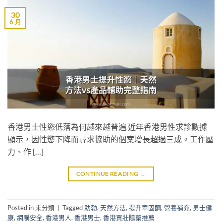
30
6 月
香港男士性慾低落為何越來越普遍 近年香港男性求診數據
顯示，因性慾下降而尋求協助的個案增長超過三成。工作壓
力、作 […]
CONTINUE READING
→
Posted in 未分類
|
Tagged
助勃
,
天然方法
,
提升睪固酮
,
營養補充
,
男士健
康
,
網購安全
,
香港男人
,
香港男士
,
香港買壯陽藥推薦