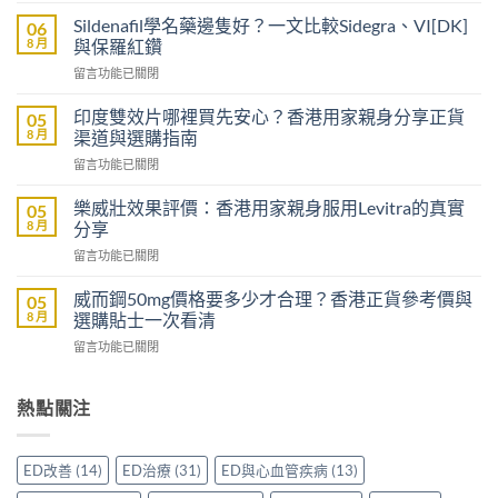
威
Sildenafil學名藥邊隻好？一文比較Sidegra、VI[DK]
06
大
8 月
與保羅紅鑽
樂
在
留言功能已關閉
威
〈Sildenafil
壯
學
評
印度雙效片哪裡買先安心？香港用家親身分享正貨
05
名
價：
8 月
渠道與選購指南
藥
雙
在
留言功能已關閉
邊
效
〈印
隻
助
度
好？
樂威壯效果評價：香港用家親身服用Levitra的真實
05
勃
雙
一
8 月
分享
加
效
文
延
在
留言功能已關閉
片
比
時
〈樂
哪
較
配
威
裡
威而鋼50mg價格要多少才合理？香港正貨參考價與
05
Sidegra、
方，
壯
買
8 月
選購貼士一次看清
VI[DK]
香
效
先
與
港
在
留言功能已關閉
果
安
保
用
〈威
評
心？
羅
家
而
價：
香
紅
真
鋼
熱點關注
香
港
鑽〉
實
50mg
港
用
中
使
價
用
家
用
格
家
親
ED改善
(14)
ED治療
(31)
ED與心血管疾病
(13)
心
要
親
身
得〉
多