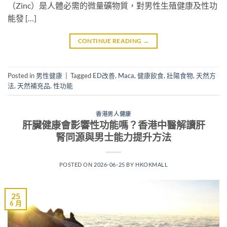
（Zinc）是人體必需的微量礦物質，對男性生殖健康及性功
能發 […]
CONTINUE READING
→
Posted in
男性健康
|
Tagged
ED改善
,
Maca
,
健康飲食
,
壯陽食物
,
天然方
法
,
天然補充品
,
性功能
香港男人健康
肝臟健康會影響性功能嗎？香港中醫解讀肝
腎同源與男士能力提升方法
POSTED ON
2026-06-25
BY
HKOKMALL
25
6 月