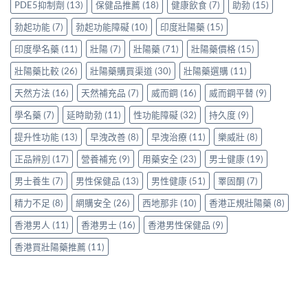
身
分
PDE5抑制劑
(13)
保健品推薦
(18)
健康飲食
(7)
助勃
(15)
中
少
服
享
才
用
勃起功能
(7)
勃起功能障礙
(10)
印度壯陽藥
(15)
正
合
Levitra
貨
理？
印度學名藥
(11)
壯陽
(7)
壯陽藥
(71)
壯陽藥價格
(15)
的
渠
香
真
道
港
壯陽藥比較
(26)
壯陽藥購買渠道
(30)
壯陽藥選購
(11)
實
與
正
分
選
天然方法
(16)
天然補充品
(7)
威而鋼
(16)
威而鋼平替
(9)
貨
享〉
購
參
中
指
學名藥
(7)
延時助勃
(11)
性功能障礙
(32)
持久度
(9)
考
南〉
價
中
提升性功能
(13)
早洩改善
(8)
早洩治療
(11)
樂威壯
(8)
與
選
正品辨別
(17)
營養補充
(9)
用藥安全
(23)
男士健康
(19)
購
貼
男士養生
(7)
男性保健品
(13)
男性健康
(51)
睪固酮
(7)
士
一
精力不足
(8)
網購安全
(26)
西地那非
(10)
香港正規壯陽藥
(8)
次
看
香港男人
(11)
香港男士
(16)
香港男性保健品
(9)
清〉
中
香港買壯陽藥推薦
(11)