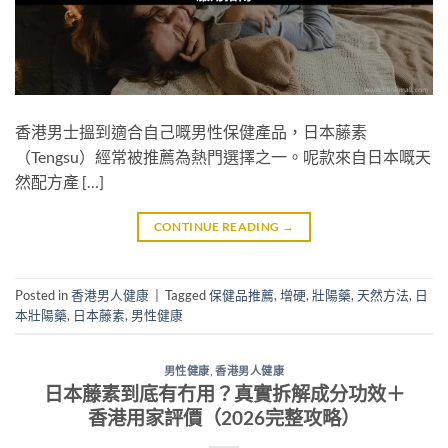
香港男士搵到適合自己嘅男性保健產品，日本藤素
（Tengsu）經常被推薦為熱門選擇之一。呢款來自日本嘅天
然配方產 […]
CONTINUE READING
→
Posted in
香港男人健康
|
Tagged
保健品推薦
,
增硬
,
壯陽藥
,
天然方法
,
日
本壯陽藥
,
日本藤素
,
男性健康
男性健康
,
香港男人健康
日本藤素到底有冇用？真實拆解成分功效＋
香港用家評價（2026完整攻略）