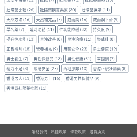
印度學名藥
(11)
壯陽
(7)
壯陽藥
(71)
壯陽藥價格
(15)
得〉
身
分
中
服
壯陽藥比較
(26)
壯陽藥購買渠道
(30)
壯陽藥選購
(11)
享
用
正
天然方法
(16)
天然補充品
(7)
威而鋼
(16)
威而鋼平替
(9)
Levitra
貨
的
渠
學名藥
(7)
延時助勃
(11)
性功能障礙
(32)
持久度
(9)
真
道
實
與
提升性功能
(13)
早洩改善
(8)
早洩治療
(11)
樂威壯
(8)
分
選
享〉
購
正品辨別
(18)
營養補充
(9)
用藥安全
(23)
男士健康
(19)
中
指
南〉
男士養生
(7)
男性保健品
(13)
男性健康
(51)
睪固酮
(7)
中
精力不足
(8)
網購安全
(27)
西地那非
(10)
香港正規壯陽藥
(8)
香港男人
(11)
香港男士
(16)
香港男性保健品
(9)
香港買壯陽藥推薦
(11)
聯絡我們
私隱政策
條款政策
退貨換貨