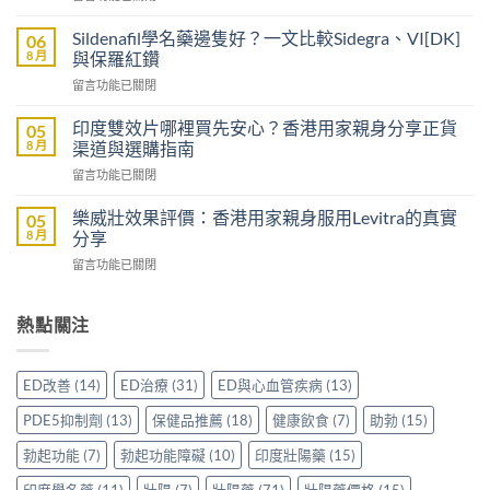
〈立
可
威
以
Sildenafil學名藥邊隻好？一文比較Sidegra、VI[DK]
06
大
買
8 月
與保羅紅鑽
樂
到
在
留言功能已關閉
威
威
〈Sildenafil
壯
而
學
評
印度雙效片哪裡買先安心？香港用家親身分享正貨
05
鋼
名
價：
8 月
渠道與選購指南
嗎？
藥
雙
香
在
留言功能已關閉
邊
效
港
〈印
隻
助
男
度
好？
樂威壯效果評價：香港用家親身服用Levitra的真實
05
勃
士
雙
一
8 月
分享
加
購
效
文
延
買
在
留言功能已關閉
片
比
時
前
〈樂
哪
較
配
必
威
裡
Sidegra、
方，
讀
壯
熱點關注
買
VI[DK]
香
的
效
先
與
港
注
果
安
保
用
意
評
心？
羅
ED改善
(14)
ED治療
(31)
ED與心血管疾病
(13)
家
事
價：
香
紅
真
項〉
香
港
鑽〉
PDE5抑制劑
(13)
保健品推薦
(18)
健康飲食
(7)
助勃
(15)
實
中
港
用
中
使
用
家
勃起功能
(7)
勃起功能障礙
(10)
印度壯陽藥
(15)
用
家
親
心
親
身