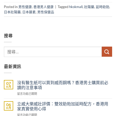
Posted in
男性健康
,
香港男人健康
|
Tagged
hkokmall
,
壯陽藥
,
延時助勃
,
日本壯陽藥
,
日本藤素
,
男性保健品
搜尋
最新資訊
沒有醫生紙可以買到威而鋼嗎？香港男士購買前必
07
8 月
讀的注意事項
在
留言功能已關閉
〈沒
有
立威大樂威壯評價：雙效助勃加延時配方，香港用
06
醫
8 月
家真實使用心得
生
在
留言功能已關閉
紙