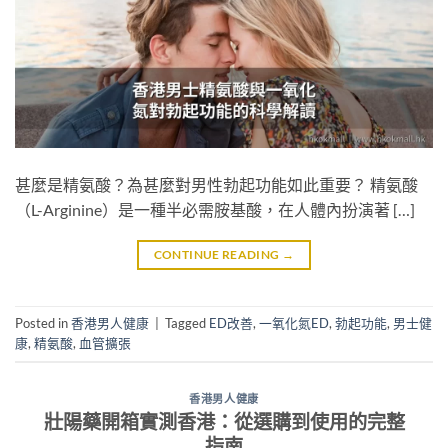
甚麼是精氨酸？為甚麼對男性勃起功能如此重要？ 精氨酸
（L-Arginine）是一種半必需胺基酸，在人體內扮演著 […]
CONTINUE READING
→
Posted in
香港男人健康
|
Tagged
ED改善
,
一氧化氮ED
,
勃起功能
,
男士健
康
,
精氨酸
,
血管擴張
香港男人健康
壯陽藥開箱實測香港：從選購到使用的完整
指南