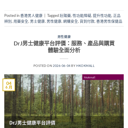
Posted in
香港男人健康
|
Tagged
壯陽藥
,
性功能障礙
,
提升性功能
,
正品
辨別
,
用藥安全
,
男士健康
,
男性健康
,
網購安全
,
貨到付款
,
香港男性保健品
男性健康
DrJ男士健康平台評價：服務、產品與購買
體驗全面分析
POSTED ON
2026-06-04
BY
HKOKMALL
04
6 月