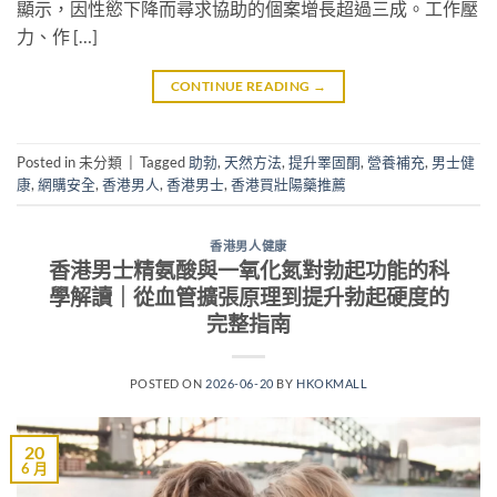
顯示，因性慾下降而尋求協助的個案增長超過三成。工作壓
力、作 […]
CONTINUE READING
→
Posted in 未分類
|
Tagged
助勃
,
天然方法
,
提升睪固酮
,
營養補充
,
男士健
康
,
網購安全
,
香港男人
,
香港男士
,
香港買壯陽藥推薦
香港男人健康
香港男士精氨酸與一氧化氮對勃起功能的科
學解讀｜從血管擴張原理到提升勃起硬度的
完整指南
POSTED ON
2026-06-20
BY
HKOKMALL
20
6 月