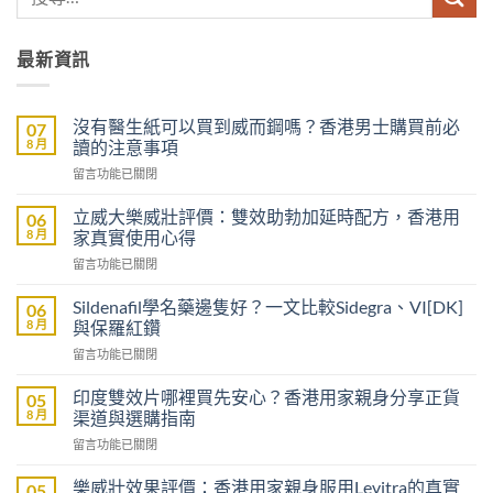
最新資訊
沒有醫生紙可以買到威而鋼嗎？香港男士購買前必
07
8 月
讀的注意事項
在
留言功能已關閉
〈沒
有
立威大樂威壯評價：雙效助勃加延時配方，香港用
06
醫
8 月
家真實使用心得
生
在
留言功能已關閉
紙
〈立
可
威
以
Sildenafil學名藥邊隻好？一文比較Sidegra、VI[DK]
06
大
買
8 月
與保羅紅鑽
樂
到
在
留言功能已關閉
威
威
〈Sildenafil
壯
而
學
評
印度雙效片哪裡買先安心？香港用家親身分享正貨
05
鋼
名
價：
8 月
渠道與選購指南
嗎？
藥
雙
香
在
留言功能已關閉
邊
效
港
〈印
隻
助
男
度
好？
樂威壯效果評價：香港用家親身服用Levitra的真實
05
勃
士