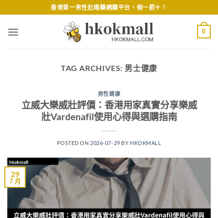
Skip
香港第一男性壯陽藥網購平台，假一罰十！
to
content
0
TAG ARCHIVES:
男士健康
男性健康
立威大樂威壯評價：香港用家真實分享樂威
壯Vardenafil使用心得與選購指南
POSTED ON
2026-07-29
BY
HKOKMALL
29
7 月