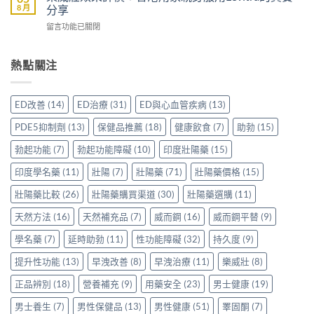
雙
一
8 月
分享
加
購
效
文
延
買
在
留言功能已關閉
片
比
時
前
〈樂
哪
較
配
必
威
裡
Sidegra、
方，
讀
壯
熱點關注
買
VI[DK]
香
的
效
先
與
港
注
果
安
保
用
意
評
心？
羅
ED改善
(14)
ED治療
(31)
ED與心血管疾病
(13)
家
事
價：
香
紅
真
項〉
香
港
鑽〉
PDE5抑制劑
(13)
保健品推薦
(18)
健康飲食
(7)
助勃
(15)
實
中
港
用
中
使
用
家
勃起功能
(7)
勃起功能障礙
(10)
印度壯陽藥
(15)
用
家
親
心
親
印度學名藥
(11)
壯陽
(7)
壯陽藥
(71)
壯陽藥價格
(15)
身
得〉
身
分
中
服
壯陽藥比較
(26)
壯陽藥購買渠道
(30)
壯陽藥選購
(11)
享
用
正
天然方法
(16)
天然補充品
(7)
威而鋼
(16)
威而鋼平替
(9)
Levitra
貨
的
渠
學名藥
(7)
延時助勃
(11)
性功能障礙
(32)
持久度
(9)
真
道
實
與
提升性功能
(13)
早洩改善
(8)
早洩治療
(11)
樂威壯
(8)
分
選
享〉
購
正品辨別
(18)
營養補充
(9)
用藥安全
(23)
男士健康
(19)
中
指
南〉
男士養生
(7)
男性保健品
(13)
男性健康
(51)
睪固酮
(7)
中