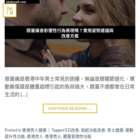
06
7 月
膝蓋痛是香港中年男士常見的困擾，無論是膝關節退化、運
動舊傷還是體重超標引起的負荷過大，膝蓋不適都會在日常
生活的 […]
CONTINUE READING
→
Posted in
香港男人健康
|
Tagged
ED改善
,
勃起功能改善
,
男士健康
,
運動
提升性功能
,
香港男人
,
香港男士
,
體重管理性功能