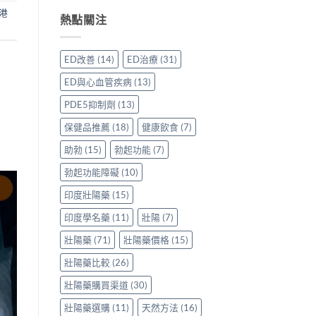
威
買
與
用
事
港
壯
先
熱點關注
保
家
項〉
效
安
羅
真
中
果
心？
紅
實
評
香
鑽〉
使
ED改善
(14)
ED治療
(31)
價：
港
中
用
香
用
心
ED與心血管疾病
(13)
港
家
得〉
用
親
中
PDE5抑制劑
(13)
家
身
親
分
保健品推薦
(18)
健康飲食
(7)
身
享
服
助勃
(15)
勃起功能
(7)
正
用
貨
勃起功能障礙
(10)
Levitra
渠
的
道
印度壯陽藥
(15)
真
與
實
選
印度學名藥
(11)
壯陽
(7)
分
購
享〉
指
壯陽藥
(71)
壯陽藥價格
(15)
中
南〉
中
壯陽藥比較
(26)
壯陽藥購買渠道
(30)
壯陽藥選購
(11)
天然方法
(16)