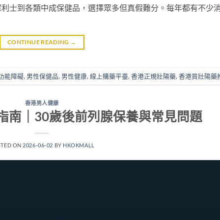
犀利士到各類中成保健品，選擇眾多但真假難分。每年都有不少
CONTINUE READING
→
功能障礙
,
男性保健品
,
男性健康
,
線上購藥平臺
,
香港正規壯陽藥
,
香港買壯陽藥
香港男人健康
指南｜30歲後前列腺保養與常見問題
STED ON
2026-06-02
BY
HKOKMALL