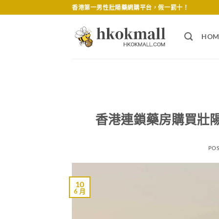
Skip
香港第一男性壯陽藥網購平台，假一罰十！
to
content
HOM
香港連鎖藥房購買壯
PO
10
6 月