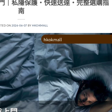
門｜私隱保護・快速送達・完整選購指
南
STED ON
2026-06-07
BY
HKOKMALL