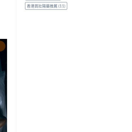
香港買壯陽藥推薦
(11)