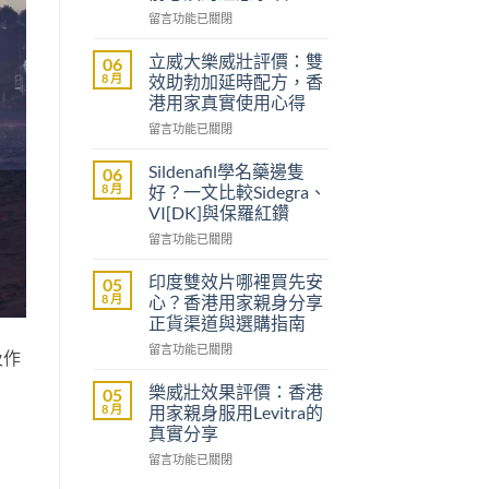
在
留言功能已關閉
〈沒
有
立威大樂威壯評價：雙
06
醫
8 月
效助勃加延時配方，香
生
港用家真實使用心得
紙
在
可
留言功能已關閉
〈立
以
威
買
Sildenafil學名藥邊隻
06
大
到
8 月
好？一文比較Sidegra、
樂
威
VI[DK]與保羅紅鑽
威
而
在
壯
留言功能已關閉
鋼
〈Sildenafil
評
嗎？
學
價：
香
印度雙效片哪裡買先安
05
名
雙
港
8 月
心？香港用家親身分享
藥
效
男
正貨渠道與選購指南
邊
助
士
在
隻
留言功能已關閉
勃
購
及作
〈印
好？
加
買
度
一
延
前
樂威壯效果評價：香港
05
雙
文
時
必
8 月
用家親身服用Levitra的
效
比
配
讀
真實分享
片
較
方，
的
在
哪
留言功能已關閉
Sidegra、
香
注
〈樂
裡
VI[DK]
港
意