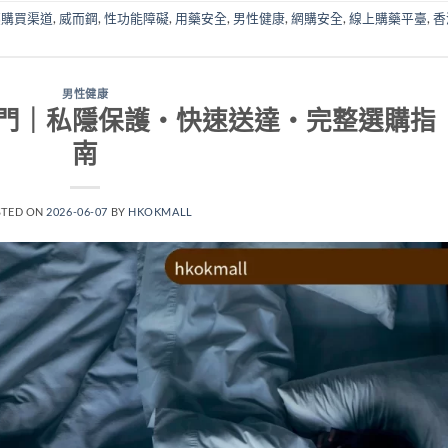
藥購買渠道
,
威而鋼
,
性功能障礙
,
用藥安全
,
男性健康
,
網購安全
,
線上購藥平臺
,
香
男性健康
門｜私隱保護・快速送達・完整選購指
南
STED ON
2026-06-07
BY
HKOKMALL