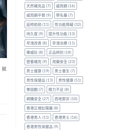
天然補充品
(7)
威而鋼
(16)
威而鋼平替
(9)
學名藥
(7)
延時助勃
(11)
性功能障礙
(32)
持久度
(9)
提升性功能
(13)
早洩改善
(8)
早洩治療
(11)
樂威壯
(8)
正品辨別
(18)
營養補充
(9)
用藥安全
(23)
，就
男士健康
(19)
男士養生
(7)
男性保健品
(13)
男性健康
(51)
睪固酮
(7)
精力不足
(8)
網購安全
(27)
西地那非
(10)
香港正規壯陽藥
(8)
香港男人
(11)
香港男士
(16)
香港男性保健品
(9)