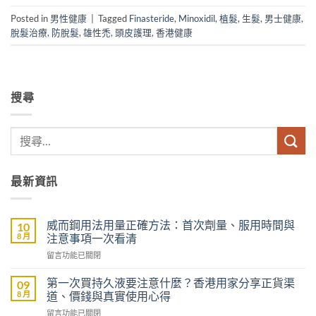
Posted in
男性健康
|
Tagged
Finasteride
,
Minoxidil
,
植髮
,
生髮
,
男士健康
,
脫髮治療
,
防脫髮
,
雄性禿
,
頭皮護理
,
香港健康
搜尋
最新資訊
威而鋼用法用量正確方法：首次劑量、服用時間與
10
8 月
注意事項一次看清
在
留言功能已關閉
〈威
而
第一次買持久液要注意什麼？香港用家分享正貨渠
09
鋼
8 月
道、價錢與真實使用心得
用
在
留言功能已關閉
法