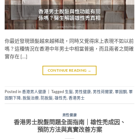
你最近發現頭髮越來越稀疏，同時又覺得床上表現不如以前
嗎？這種情況在香港中年男士中相當普遍，而且兩者之間確
實存在 […]
CONTINUE READING
→
Posted in
香港男人健康
|
Tagged
生髮
,
男性健康
,
男性荷爾蒙
,
睪固酮
,
睪
固酮下降
,
脫髮治療
,
防脫髮
,
雄性禿
,
香港男士
男性健康
香港男士脫髮問題全面指南｜雄性禿成因、
預防方法與真實改善方案