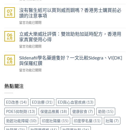
〈第
用
一
量
沒有醫生紙可以買到威而鋼嗎？香港男士購買前必
07
次
正
8 月
讀的注意事項
買
確
在
留言功能已關閉
持
方
〈沒
久
法：
有
液
立威大樂威壯評價：雙效助勃加延時配方，香港用
06
首
醫
要
8 月
家真實使用心得
次
生
注
劑
在
留言功能已關閉
紙
意
量、
〈立
可
什
服
威
以
Sildenafil學名藥邊隻好？一文比較Sidegra、VI[DK]
06
麼？
用
大
買
8 月
與保羅紅鑽
香
時
樂
到
港
間
在
留言功能已關閉
威
威
用
與
〈Sildenafil
壯
而
家
注
學
評
鋼
分
意
名
熱點關注
價：
嗎？
享
事
藥
雙
香
正
項
邊
效
港
貨
一
隻
助
男
ED改善
(14)
ED治療
(31)
ED與心血管疾病
(13)
渠
次
好？
勃
士
道、
看
一
加
購
PDE5抑制劑
(13)
保健品推薦
(18)
健康飲食
(7)
助勃
(15)
價
清〉
文
延
買
錢
中
比
時
勃起功能障礙
(10)
印度壯陽藥
(15)
印度學名藥
(11)
壯陽
(7)
前
與
較
配
必
真
Sidegra、
方，