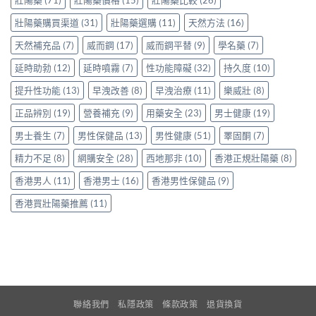
壯陽藥
(71)
壯陽藥價格
(15)
壯陽藥比較
(26)
讀
實
VI[DK]
香
的
使
與
壯陽藥購買渠道
(31)
壯陽藥選購
(11)
天然方法
(16)
港
注
用
保
用
意
心
天然補充品
(7)
威而鋼
(17)
威而鋼平替
(9)
學名藥
(7)
羅
家
事
得〉
紅
真
項〉
中
延時助勃
(12)
延時噴霧
(7)
性功能障礙
(32)
持久度
(10)
鑽〉
實
中
中
使
提升性功能
(13)
早洩改善
(8)
早洩治療
(11)
樂威壯
(8)
用
心
正品辨別
(19)
營養補充
(9)
用藥安全
(23)
男士健康
(19)
得〉
中
男士養生
(7)
男性保健品
(13)
男性健康
(51)
睪固酮
(7)
精力不足
(8)
網購安全
(28)
西地那非
(10)
香港正規壯陽藥
(8)
香港男人
(11)
香港男士
(16)
香港男性保健品
(9)
香港買壯陽藥推薦
(11)
聯絡我們
私隱政策
條款政策
退貨換貨