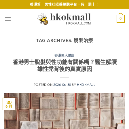
Skip
香港第一男性壯陽藥網購平台，假一罰十！
to
content
0
TAG ARCHIVES:
脫髮治療
香港男人健康
香港男士脫髮與性功能有關係嗎？醫生解讀
雄性禿背後的真實原因
POSTED ON
2026-06-30
BY
HKOKMALL
30
6 月