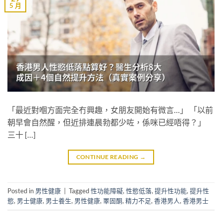
5 月
「最近對嗰方面完全冇興趣，女朋友開始有微言…」 「以前
朝早會自然醒，但近排連晨勃都少咗，係咪已經唔得？」
三十 […]
CONTINUE READING
→
Posted in
男性健康
|
Tagged
性功能障礙
,
性慾低落
,
提升性功能
,
提升性
慾
,
男士健康
,
男士養生
,
男性健康
,
睪固酮
,
精力不足
,
香港男人
,
香港男士