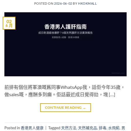
POSTED ON
2026-06-02
BY
HKOKMALL
02
6 月
前排有個住將軍澳嘅舊同事WhatsApp我，話佢今年35歲，
做sales嘅，應酬多到癲。佢話最近成日覺得攰，塊 […]
CONTINUE READING
→
Posted in
香港男人健康
|
Tagged
天然方法
,
天然補充品
,
排毒
,
水飛薊
,
男