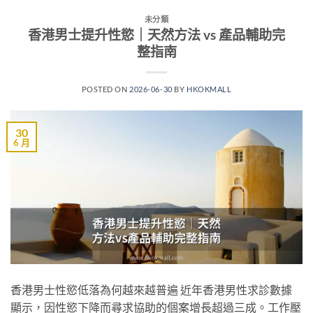
未分類
香港男士提升性慾｜天然方法 vs 產品輔助完
整指南
POSTED ON
2026-06-30
BY
HKOKMALL
30
6 月
香港男士性慾低落為何越來越普遍 近年香港男性求診數據
顯示，因性慾下降而尋求協助的個案增長超過三成。工作壓