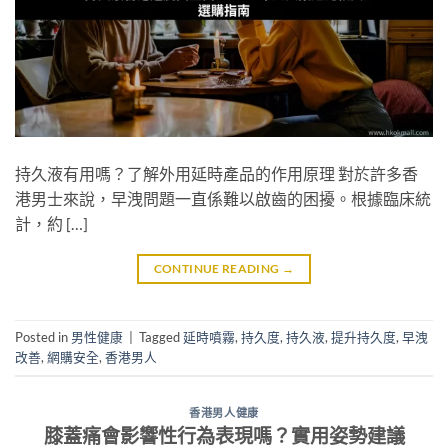
持久液有用嗎？了解外用延時產品的作用原理 對於許多香
港男士來說，早洩問題一直係難以啟齒的困擾。根據臨床統
計，約 […]
CONTINUE READING
→
Posted in
男性健康
|
Tagged
延時噴霧
,
持久度
,
持久液
,
提升持久度
,
早洩
改善
,
網購安全
,
香港男人
香港男人健康
膝蓋痛會影響性行為表現嗎？實用姿勢建議