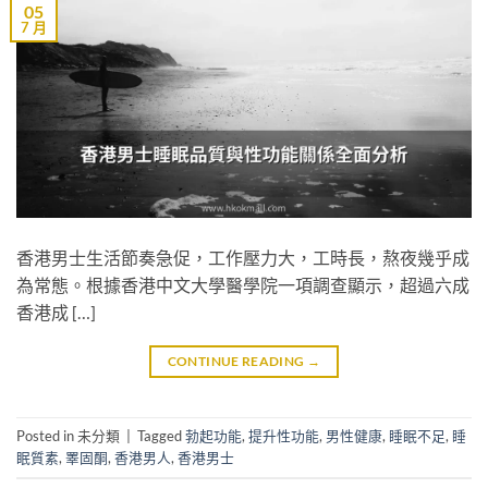
05
7 月
香港男士生活節奏急促，工作壓力大，工時長，熬夜幾乎成
為常態。根據香港中文大學醫學院一項調查顯示，超過六成
香港成 […]
CONTINUE READING
→
Posted in 未分類
|
Tagged
勃起功能
,
提升性功能
,
男性健康
,
睡眠不足
,
睡
眠質素
,
睪固酮
,
香港男人
,
香港男士