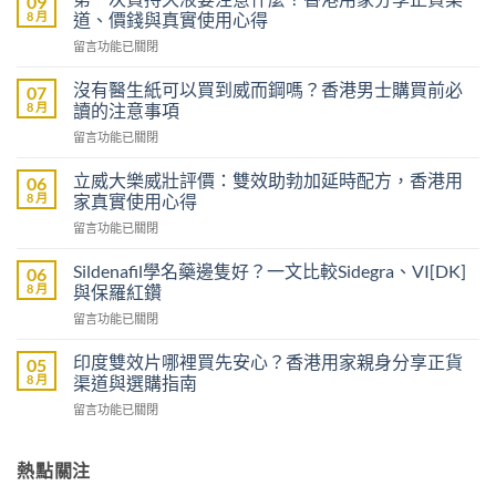
09
8 月
道、價錢與真實使用心得
在
留言功能已關閉
〈第
一
沒有醫生紙可以買到威而鋼嗎？香港男士購買前必
07
次
8 月
讀的注意事項
買
在
留言功能已關閉
持
〈沒
久
有
液
立威大樂威壯評價：雙效助勃加延時配方，香港用
06
醫
要
8 月
家真實使用心得
生
注
在
留言功能已關閉
紙
意
〈立
可
什
威
以
Sildenafil學名藥邊隻好？一文比較Sidegra、VI[DK]
06
麼？
大
買
8 月
與保羅紅鑽
香
樂
到
港
在
留言功能已關閉
威
威
用
〈Sildenafil
壯
而
家
學
評
印度雙效片哪裡買先安心？香港用家親身分享正貨
05
鋼
分
名
價：
8 月
渠道與選購指南
嗎？
享
藥
雙
香
正
在
留言功能已關閉
邊
效
港
貨
〈印
隻
助
男
渠
度
好？
勃
士
道、
雙
熱點關注
一
加
購
價
效
文
延
買