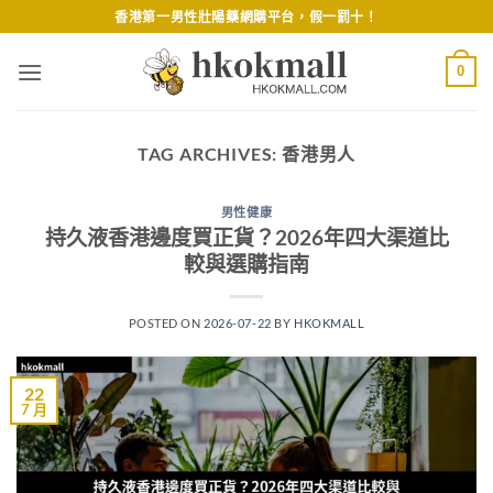
Skip
香港第一男性壯陽藥網購平台，假一罰十！
to
content
0
TAG ARCHIVES:
香港男人
男性健康
持久液香港邊度買正貨？2026年四大渠道比
較與選購指南
POSTED ON
2026-07-22
BY
HKOKMALL
22
7 月