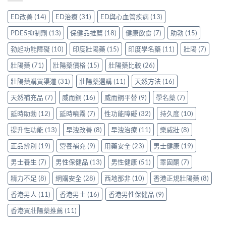
錢
片
比
時
前
與
哪
較
配
ED改善
(14)
ED治療
(31)
ED與心血管疾病
(13)
必
真
裡
Sidegra、
方，
讀
實
買
VI[DK]
香
PDE5抑制劑
(13)
保健品推薦
(18)
健康飲食
(7)
助勃
(15)
的
使
先
與
港
注
用
安
保
勃起功能障礙
(10)
印度壯陽藥
(15)
印度學名藥
(11)
壯陽
(7)
用
意
心
心？
羅
家
事
得〉
香
壯陽藥
(71)
壯陽藥價格
(15)
壯陽藥比較
(26)
紅
真
項〉
中
港
鑽〉
實
中
用
壯陽藥購買渠道
(31)
壯陽藥選購
(11)
天然方法
(16)
中
使
家
用
天然補充品
(7)
威而鋼
(16)
威而鋼平替
(9)
學名藥
(7)
親
心
身
得〉
延時助勃
(12)
延時噴霧
(7)
性功能障礙
(32)
持久度
(10)
分
中
享
提升性功能
(13)
早洩改善
(8)
早洩治療
(11)
樂威壯
(8)
正
貨
正品辨別
(19)
營養補充
(9)
用藥安全
(23)
男士健康
(19)
渠
道
男士養生
(7)
男性保健品
(13)
男性健康
(51)
睪固酮
(7)
與
選
精力不足
(8)
網購安全
(28)
西地那非
(10)
香港正規壯陽藥
(8)
購
指
香港男人
(11)
香港男士
(16)
香港男性保健品
(9)
南〉
中
香港買壯陽藥推薦
(11)