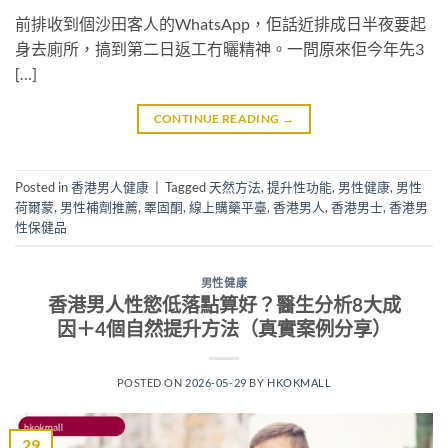
前排收到個沙田客人的WhatsApp，佢話近排成日半夜要起
身去廁所，搞到第二日返工冇曬精神。一問原來佢今年先3
[…]
CONTINUE READING
→
Posted in
香港男人健康
|
Tagged
天然方法
,
提升性功能
,
男性健康
,
男性
荷爾蒙
,
男性補劑推薦
,
睪固酮
,
線上購藥平臺
,
香港男人
,
香港男士
,
香港男
性保健品
男性健康
香港男人性慾低落點算好？醫生分析8大成
因＋4個自然提升方法（真實案例分享）
POSTED ON
2026-05-29
BY
HKOKMALL
29